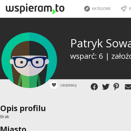
KATEGORIE
R
Patryk Sow
wsparć: 6 | założ
OBSERWUJ
Opis profilu
Brak
Miasto