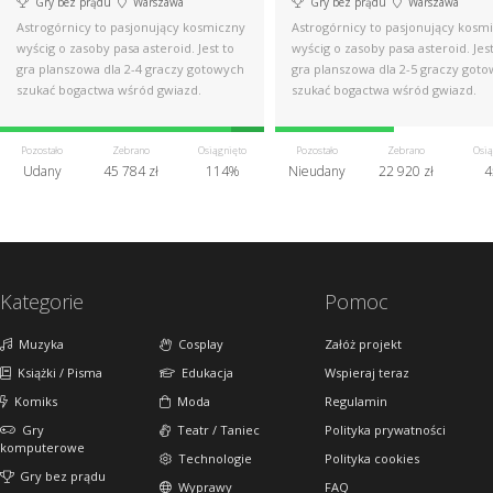
Gry bez prądu
Warszawa
Gry bez prądu
Warszawa
Astrogórnicy to pasjonujący kosmiczny
Astrogórnicy to pasjonujący kosm
wyścig o zasoby pasa asteroid. Jest to
wyścig o zasoby pasa asteroid. Jest
gra planszowa dla 2-4 graczy gotowych
gra planszowa dla 2-5 graczy got
szukać bogactwa wśród gwiazd.
szukać bogactwa wśród gwiazd.
Pozostało
Zebrano
Osiągnięto
Pozostało
Zebrano
Osią
Udany
45 784 zł
114%
Nieudany
22 920 zł
4
Kategorie
Pomoc
Muzyka
Cosplay
Załóż projekt
Książki / Pisma
Edukacja
Wspieraj teraz
Komiks
Moda
Regulamin
Gry
Teatr / Taniec
Polityka prywatności
komputerowe
Technologie
Polityka cookies
Gry bez prądu
Wyprawy
FAQ