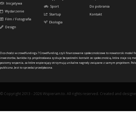
Inicjatywa
Sport
Do pobrania
Wydarzenie
Startup
Kontakt
Film / Fotografia
Ekologia
Design
O co chodzi w crowdfundingu ?
Crowdfunding, czyli finansowanie społecznościowe to nowatorski model f
inwestorów, banków itp. projektodawca zyskuje bezpośredni kontakt ze społecznością, która staje się me
poziomy wsparcia, za które wspierający otrzymują unikalne nagrody związane z samym projektem. Pols
publiczna. Jest to sprzedaż przedpłacona.
© Copyright 2013 - 2026 Wspieram.to. All rights reserved. Created and design