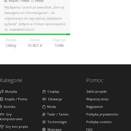
Książki / Pisma
Polska
Wydajemy razem przewodnik „Kim są
Ewangeliczni Chrześcijanie? – 20
odpowiedzi na najczęściej zadawane
pytania”. Jedyne w Polsce opracowanie
nt. ewangelicznych.
Pozostało
Zebrano
Osiągnięto
Udany
10 607 zł
106%
Kategorie
Pomoc
Muzyka
Cosplay
Załóż projekt
Książki / Pisma
Edukacja
Wspieraj teraz
Komiks
Moda
Regulamin
Gry
Teatr / Taniec
Polityka prywatności
komputerowe
Technologie
Polityka cookies
Gry bez prądu
Wyprawy
FAQ