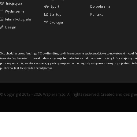
Inicjatywa
Sport
Do pobrania
Wydarzenie
Startup
Kontakt
Film / Fotografia
Ekologia
Design
O co chodzi w crowdfundingu ?
Crowdfunding, czyli finansowanie społecznościowe to nowatorski model f
inwestorów, banków itp. projektodawca zyskuje bezpośredni kontakt ze społecznością, która staje się me
poziomy wsparcia, za które wspierający otrzymują unikalne nagrody związane z samym projektem. Pols
publiczna. Jest to sprzedaż przedpłacona.
© Copyright 2013 - 2026 Wspieram.to. All rights reserved. Created and design