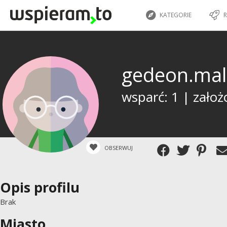
KATEGORIE
R
gedeon.ma
wsparć: 1 | założ
OBSERWUJ
Opis profilu
Brak
Miasto