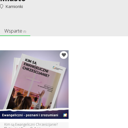
Kamionki
Wsparte
(1)
Kim są Ewangeliczni Chrześcijanie?