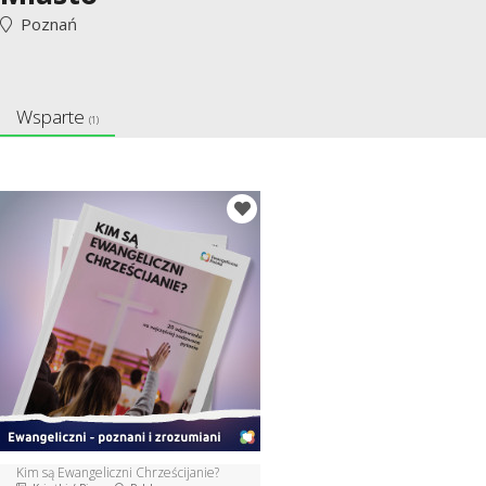
Poznań
Wsparte
(1)
Kim są Ewangeliczni Chrześcijanie?