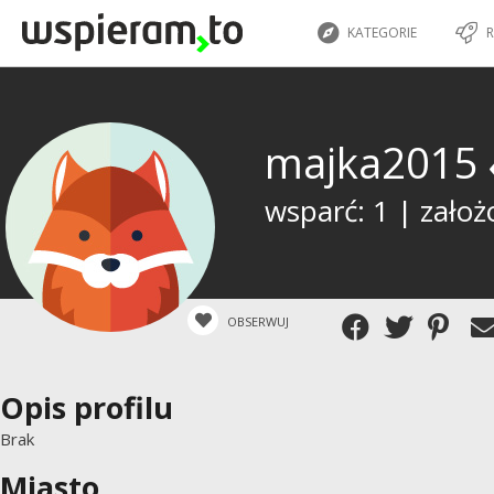
KATEGORIE
R
majka2015
wsparć: 1 | założ
OBSERWUJ
Opis profilu
Brak
Miasto