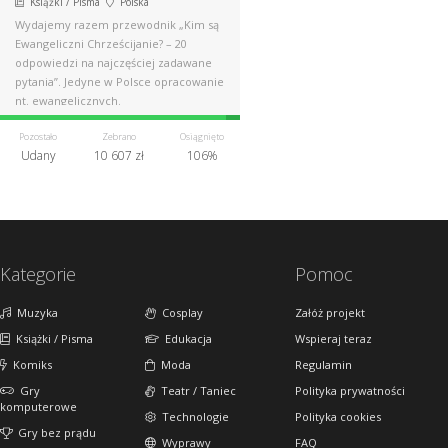
Książki / Pisma
Polska
Wydajemy razem przewodnik „Kim są
Ewangeliczni Chrześcijanie? – 20
odpowiedzi na najczęściej zadawane
pytania”. Jedyne w Polsce opracowanie
nt. ewangelicznych.
Pozostało
Zebrano
Osiągnięto
Udany
10 607 zł
106%
Kategorie
Pomoc
Muzyka
Cosplay
Załóż projekt
Książki / Pisma
Edukacja
Wspieraj teraz
Komiks
Moda
Regulamin
Gry
Teatr / Taniec
Polityka prywatności
komputerowe
Technologie
Polityka cookies
Gry bez prądu
Wyprawy
FAQ