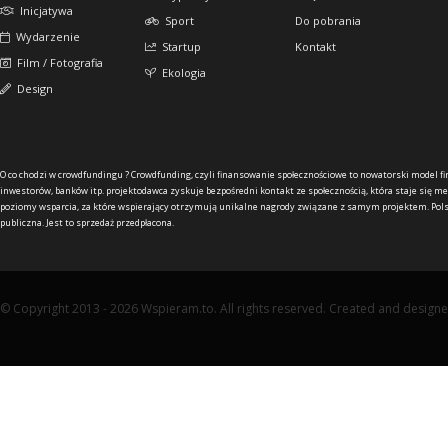
Inicjatywa
Sport
Do pobrania
Wydarzenie
Startup
Kontakt
Film / Fotografia
Ekologia
Design
O co chodzi w crowdfundingu ?
Crowdfunding, czyli finansowanie społecznościowe to nowatorski model f
inwestorów, banków itp. projektodawca zyskuje bezpośredni kontakt ze społecznością, która staje się me
poziomy wsparcia, za które wspierający otrzymują unikalne nagrody związane z samym projektem. Pols
publiczna. Jest to sprzedaż przedpłacona.
© Copyright 2013 - 2026 Wspieram.to. All rights reserved. Created and design