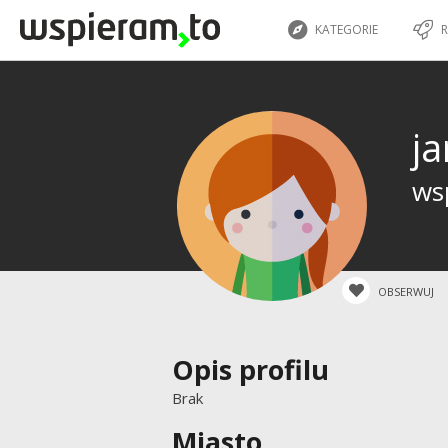
KATEGORIE
R
ja
wsp
OBSERWUJ
Opis profilu
Brak
Miasto