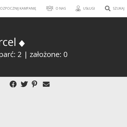
OZPOCZNIJ KAMPANIĘ
O NAS
USŁUGI
SZUKAJ
rcel
arć: 2 | założone: 0