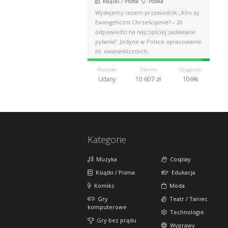
Książki / Pisma
Polska
Wydajemy razem przewodnik „Kim są
Ewangeliczni Chrześcijanie? – 20
odpowiedzi na najczęściej zadawane
pytania”. Jedyne w Polsce opracowanie
nt. ewangelicznych.
Pozostało
Zebrano
Osiągnięto
Udany
10 607 zł
106%
Kategorie
Muzyka
Cosplay
Książki / Pisma
Edukacja
Komiks
Moda
Gry
Teatr / Taniec
komputerowe
Technologie
Gry bez prądu
Wyprawy