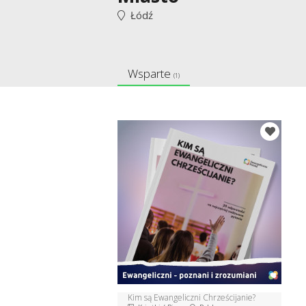
Łódź
Wsparte
(1)
Kim są Ewangeliczni Chrześcijanie?