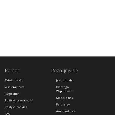
Pomoc
Poznajmy się
Załóż projekt
Jak to działa
Wspieraj teraz
Dlaczego
Wspieram.to
Regulamin
Media o nas
Polityka prywatności
Partnerzy
Polityka cookies
Ambasadorzy
FAQ