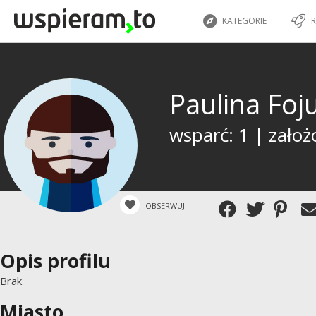
KATEGORIE
R
Paulina Fo
wsparć: 1 | założ
OBSERWUJ
Opis profilu
Brak
Miasto