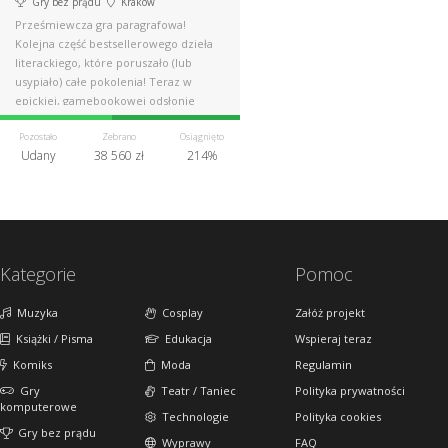
Gry bez prądu
Kraków
Prześmiewcza gra paragrafowa!
Kolejna część bestsellerowego dzieła
literackiego, które poruszało (lub
usypiało) całe pokolenia! Teraz w
epickiej, gamebookowej odsłonie
Pozostało
Zebrano
Osiągnięto
Udany
38 560 zł
214%
Kategorie
Pomoc
Muzyka
Cosplay
Załóż projekt
Książki / Pisma
Edukacja
Wspieraj teraz
Komiks
Moda
Regulamin
Gry
Teatr / Taniec
Polityka prywatności
komputerowe
Technologie
Polityka cookies
Gry bez prądu
Wyprawy
FAQ