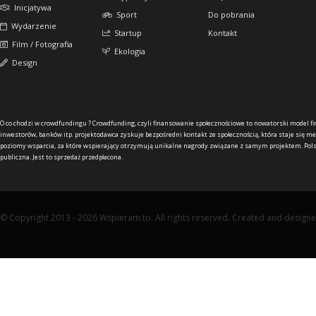
Inicjatywa
Sport
Do pobrania
Wydarzenie
Startup
Kontakt
Film / Fotografia
Ekologia
Design
O co chodzi w crowdfundingu ?
Crowdfunding, czyli finansowanie społecznościowe to nowatorski model f
inwestorów, banków itp. projektodawca zyskuje bezpośredni kontakt ze społecznością, która staje się me
poziomy wsparcia, za które wspierający otrzymują unikalne nagrody związane z samym projektem. Pols
publiczna. Jest to sprzedaż przedpłacona.
© Copyright 2013 - 2026 Wspieram.to. All rights reserved. Created and design