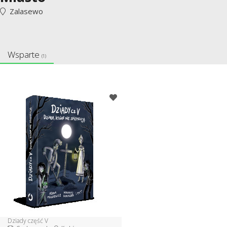
Zalasewo
Wsparte
(1)
Dziady część V