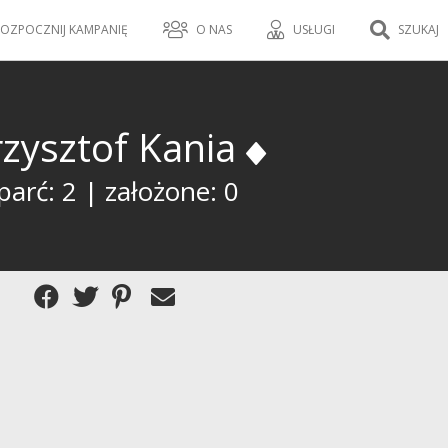
OZPOCZNIJ KAMPANIĘ
O NAS
USŁUGI
SZUKAJ
rzysztof Kania
arć: 2 | założone: 0