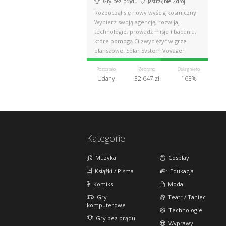
Gry bez prądu
Jastrzębie-Zdrój
Rozpoczął się nowy wyścig kosmiczny!
Wybierz swoją agencję, rozwijaj
technologie, prowadź misje i badania,
które pomogą Ci zwyciężyć w grze
planszowej Solar System Voyager
Pozostało
Zebrano
Osiągnięto
Udany
32 647 zł
163%
Kategorie
Muzyka
Cosplay
Książki / Pisma
Edukacja
Komiks
Moda
Gry
Teatr / Taniec
komputerowe
Technologie
Gry bez prądu
Wyprawy