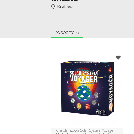
Kraków
Wsparte
(1)
Gra planszowa Solar System Voyager