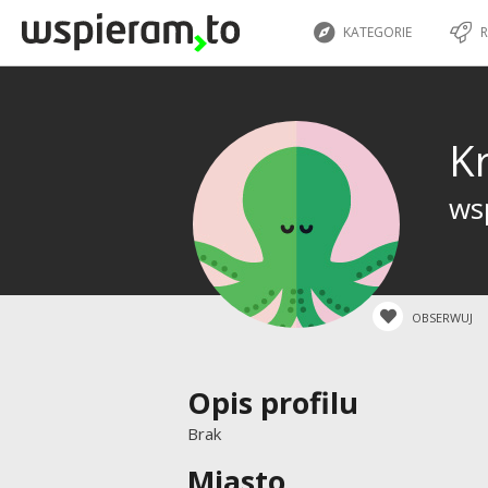
KATEGORIE
R
K
wsp
OBSERWUJ
Opis profilu
Brak
Miasto