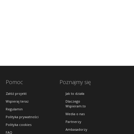
Pomoc
Poznajmy się
Załóż projekt
Jak to działa
Wspieraj teraz
Dlaczego
Wspieram.to
Regulamin
Media o nas
Polityka prywatności
Partnerzy
Polityka cookies
Ambasadorzy
FAQ