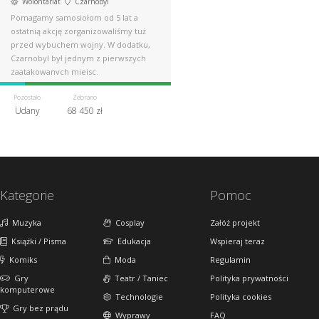
Wolontariat
Czarnobyl
Pomagamy samosiołom od 5 lat a
ostatnią akcję zorganizowaliśmy tuż
przed wybuchem wojny. W dodatku,
Czarnobyl był jednym z pierwszych
zaatakowanych miejsc.
Pozostało
Zebrano
Udany
68 450 zł
Kategorie
Pomoc
Muzyka
Cosplay
Załóż projekt
Książki / Pisma
Edukacja
Wspieraj teraz
Komiks
Moda
Regulamin
Gry
Teatr / Taniec
Polityka prywatności
komputerowe
Technologie
Polityka cookies
Gry bez prądu
Wyprawy
FAQ