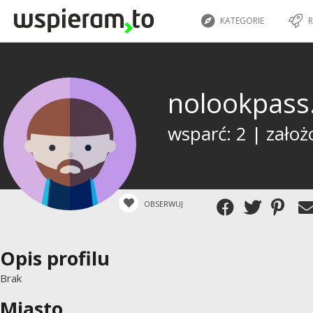
KATEGORIE
R
nolookpass
wsparć: 2 | założ
OBSERWUJ
Opis profilu
Brak
Miasto