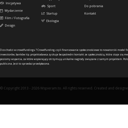
Inicjatywa
Sport
Do pobrania
Wydarzenie
Startup
Kontakt
Film / Fotografia
Ekologia
Design
O co chodzi w crowdfundingu ?
Crowdfunding, czyli finansowanie społecznościowe to nowatorski model f
inwestorów, banków itp. projektodawca zyskuje bezpośredni kontakt ze społecznością, która staje się me
poziomy wsparcia, za które wspierający otrzymują unikalne nagrody związane z samym projektem. Pols
publiczna. Jest to sprzedaż przedpłacona.
© Copyright 2013 - 2026 Wspieram.to. All rights reserved. Created and design