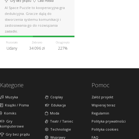
Gry bez prądu
Cała Polska
AI Space Puzzle to kooperacyjna gra
dedukcyjna. Gracze dążą do
stworzenia systemu komunikacji i
zastosowania go do rozwiązania
zagadki.
Pozostało
Zebrano
Osiągnięto
Udany
34 096 zł
227%
Kategorie
Pomoc
Muzyka
Cosplay
Załóż projekt
Książki / Pisma
Edukacja
Wspieraj teraz
Komiks
Moda
Regulamin
Gry
Teatr / Taniec
Polityka prywatności
komputerowe
Technologie
Polityka cookies
Gry bez prądu
Wyprawy
FAQ