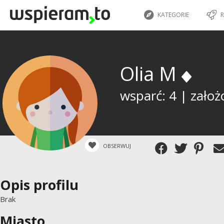
KATEGORIE
R
Olia M
wsparć: 4 | założ
OBSERWUJ
Opis profilu
Brak
Miasto