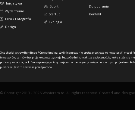
Inicjatywa
Sport
Do pobrania
Wydarzenie
Startup
Kontakt
Film / Fotografia
Ekologia
Design
O co chodzi w crowdfundingu ?
Crowdfunding, czyli finansowanie społecznościowe to nowatorski model f
inwestorów, banków itp. projektodawca zyskuje bezpośredni kontakt ze społecznością, która staje się me
poziomy wsparcia, za które wspierający otrzymują unikalne nagrody związane z samym projektem. Pols
publiczna. Jest to sprzedaż przedpłacona.
© Copyright 2013 - 2026 Wspieram.to. All rights reserved. Created and design