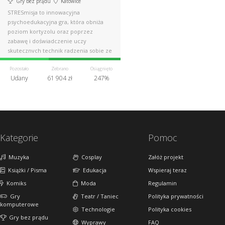
Gry bez prądu
Katowice
STRESmisja to innowacyjna
psychoedukacyjna gra, która obniża
poziom kortyzolu oraz poprzez
zabawę i doświadczenie uczy
skutecznych technik radzenia sobie ze
stresem!
Pozostało
Zebrano
Osiągnięto
Udany
61 904 zł
247%
Kategorie
Pomoc
Muzyka
Cosplay
Załóż projekt
Książki / Pisma
Edukacja
Wspieraj teraz
Komiks
Moda
Regulamin
Gry
Teatr / Taniec
Polityka prywatności
komputerowe
Technologie
Polityka cookies
Gry bez prądu
Wyprawy
FAQ