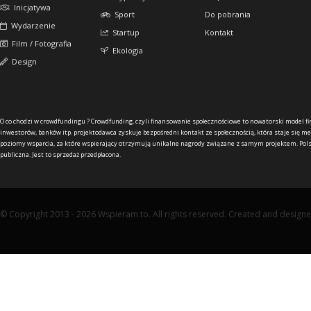
Inicjatywa
Sport
Do pobrania
Wydarzenie
Startup
Kontakt
Film / Fotografia
Ekologia
Design
O co chodzi w crowdfundingu ?
Crowdfunding, czyli finansowanie społecznościowe to nowatorski model f
inwestorów, banków itp. projektodawca zyskuje bezpośredni kontakt ze społecznością, która staje się me
poziomy wsparcia, za które wspierający otrzymują unikalne nagrody związane z samym projektem. Pols
publiczna. Jest to sprzedaż przedpłacona.
© Copyright 2013 - 2026 Wspieram.to. All rights reserved. Created and design