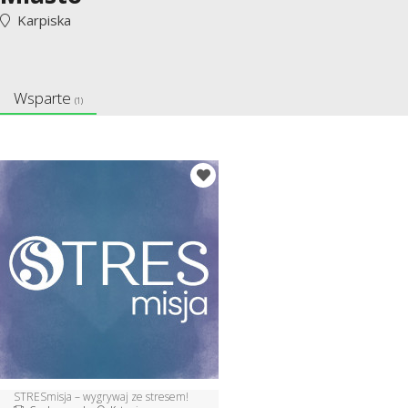
Karpiska
Wsparte
(1)
STRESmisja – wygrywaj ze stresem!