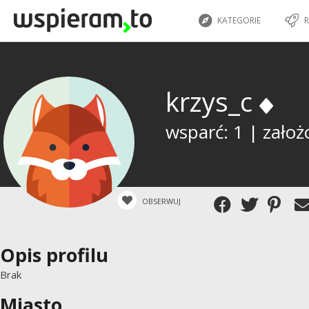
KATEGORIE
R
krzys_c
wsparć: 1 | założ
OBSERWUJ
Opis profilu
Brak
Miasto