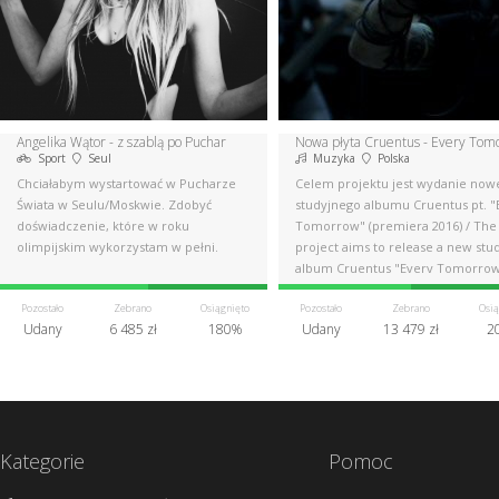
Angelika Wątor - z szablą po Puchar
Sport
Seul
Muzyka
Polska
Chciałabym wystartować w Pucharze
Celem projektu jest wydanie now
Świata w Seulu/Moskwie. Zdobyć
studyjnego albumu Cruentus pt. "
doświadczenie, które w roku
Tomorrow" (premiera 2016) / The
olimpijskim wykorzystam w pełni.
project aims to release a new stu
album Cruentus "Every Tomorro
Pozostało
Zebrano
Osiągnięto
Pozostało
Zebrano
Osią
Udany
6 485 zł
180%
Udany
13 479 zł
2
Kategorie
Pomoc