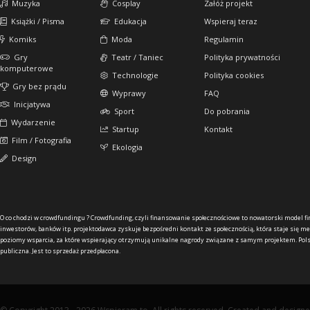
Muzyka
Cosplay
Załóż projekt
Książki / Pisma
Edukacja
Wspieraj teraz
Komiks
Moda
Regulamin
Gry
Teatr / Taniec
Polityka prywatności
komputerowe
Technologie
Polityka cookies
Gry bez prądu
Wyprawy
FAQ
Inicjatywa
Sport
Do pobrania
Wydarzenie
Startup
Kontakt
Film / Fotografia
Ekologia
Design
O co chodzi w crowdfundingu ?
Crowdfunding, czyli finansowanie społecznościowe to nowatorski model f
inwestorów, banków itp. projektodawca zyskuje bezpośredni kontakt ze społecznością, która staje się me
poziomy wsparcia, za które wspierający otrzymują unikalne nagrody związane z samym projektem. Pols
publiczna. Jest to sprzedaż przedpłacona.