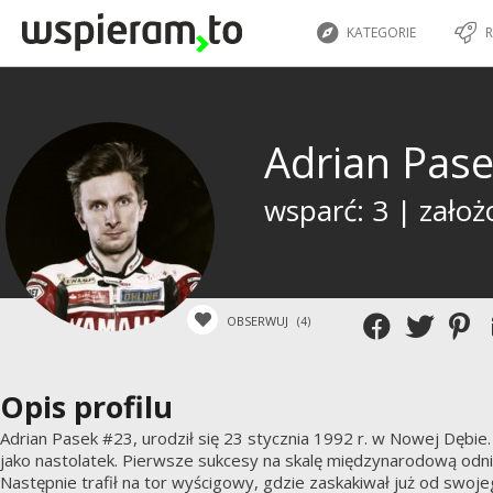
KATEGORIE
R
Adrian Pas
wsparć: 3 | założ
OBSERWUJ
(4)
Opis profilu
Adrian Pasek #23, urodził się 23 stycznia 1992 r. w Nowej Dębie.
jako nastolatek. Pierwsze sukcesy na skalę międzynarodową odni
Następnie trafił na tor wyścigowy, gdzie zaskakiwał już od swo