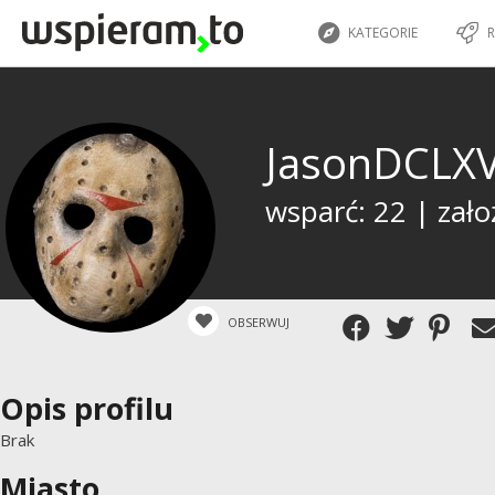
KATEGORIE
R
JasonDCLX
wsparć: 22 | zało
OBSERWUJ
Opis profilu
Brak
Miasto