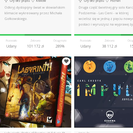
Gry bez prądu
Kraków
Gry bez prądu
Poznań
Odkryj dystopijny świat w słowiańskim
Druga część świetnej gry solo Kar
klimacie wykreowany przez Michała
Podziemia - Las Cieni - w której
Gołkowskiego.
wcielisz się w jedną z pięciu nowy
postaci i wyruszysz na wyprawę ży
Pozostało
Zebrano
Osiągnięto
Pozostało
Zebrano
Osią
Udany
101 172 zł
289%
Udany
38 112 zł
1