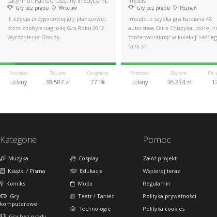
Labyrinth: Paths of Destiny III Edycja PL
Impuls
Gry bez prądu
Wrocław
Gry bez prądu
Poznań
III edycja przygodowej gry planszowej,
Impuls to szybka gra karciana 4X
która zdobyła nagrodę Gra Roku 2012:
autorstwa Carla Chudyka, której n
Wyróżnienie Graczy.
może zabraknąć w kolekcji każde
fana s-f.
Pozostało
Zebrano
Osiągnięto
Pozostało
Zebrano
Osią
Udany
38 587 zł
771%
Udany
36 234 zł
1
Kategorie
Pomoc
Muzyka
Cosplay
Załóż projekt
Książki / Pisma
Edukacja
Wspieraj teraz
Komiks
Moda
Regulamin
Gry
Teatr / Taniec
Polityka prywatności
komputerowe
Technologie
Polityka cookies
Gry bez prądu