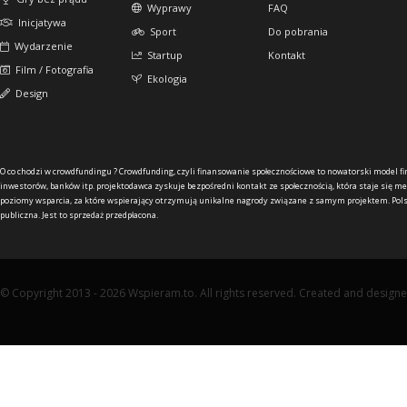
Wyprawy
FAQ
Inicjatywa
Sport
Do pobrania
Wydarzenie
Startup
Kontakt
Film / Fotografia
Ekologia
Design
O co chodzi w crowdfundingu ?
Crowdfunding, czyli finansowanie społecznościowe to nowatorski model f
inwestorów, banków itp. projektodawca zyskuje bezpośredni kontakt ze społecznością, która staje się me
poziomy wsparcia, za które wspierający otrzymują unikalne nagrody związane z samym projektem. Pols
publiczna. Jest to sprzedaż przedpłacona.
© Copyright 2013 - 2026 Wspieram.to. All rights reserved. Created and design