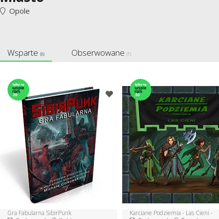
Opole
Wsparte
Obserwowane
(8)
(1)
Gra Fabularna SibirPunk
Karciane Podziemia - Las Cieni -