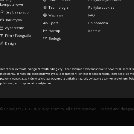
komputerowe
Technologie
Polityka cookies
Gry bez prądu
Wyprawy
FAQ
Inicjatywa
Sport
Do pobrania
Wydarzenie
Startup
Kontakt
Film / Fotografia
Ekologia
Design
O co chodzi w crowdfundingu ?
Crowdfunding, czyli finansowanie społecznościowe to nowatorski model f
inwestorów, banków itp. projektodawca zyskuje bezpośredni kontakt ze społecznością, która staje się me
poziomy wsparcia, za które wspierający otrzymują unikalne nagrody związane z samym projektem. Pols
publiczna. Jest to sprzedaż przedpłacona.
© Copyright 2013 - 2026 Wspieram.to. All rights reserved. Created and design