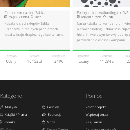
Ciemna strona sieci Żabka
Książki / Pisma
Łódź
Książki / Pisma
Łódź
Książka o sieci sklepów Żabka.
Nasza książka to kompendium wi
Przeczytaj o realnych problemach
o crowdfundingu, zbiór inspirują
ludzi w kraju drapieżnego kapitalizmu.
historii i wielowymiarowy podręc
prowadzenia własnej kampanii
Pozostało
Zebrano
Osiągnięto
Pozostało
Zebrano
Osią
Udany
16 152 zł
241%
Udany
11 284 zł
2
Kategorie
Pomoc
Muzyka
Cosplay
Załóż projekt
Książki / Pisma
Edukacja
Wspieraj teraz
Komiks
Moda
Regulamin
Gry
Teatr / Taniec
Polityka prywatności