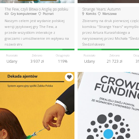
The Few, czyli Bitwa o Anglię po polsku
Strange Years: Autumn
Gry komputerowe
Poznań
Komiks
Warszawa
Naszym celem jest wydanie polskiej
Zbieramy na druk pierwszej częśc
wersji językowej gry The Few, a
komiksu "Strange Years" wymyśl
przede wszystkim interakcje z
przez Artura Kurasińskiego a
graczami i umożliwienie im wpływu na
narysowanej przez Michała "Śledz
rozwój gry.
Śledzińskiego
Pozostało
Zebrano
Osiągnięto
Pozostało
Zebrano
Osią
Udany
3 937 zł
119%
Udany
21 723 zł
3