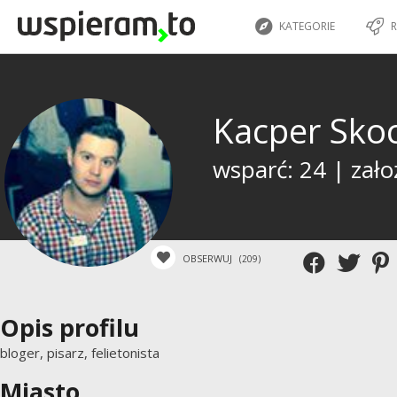
KATEGORIE
R
Kacper Sko
wsparć: 24 | zało
OBSERWUJ
(209)
Opis profilu
bloger, pisarz, felietonista
Miasto