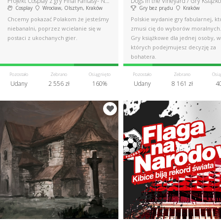
Projekt Cosplay z gry Final Fantasy- Nephilim Cosplay
Dogs in the Vineyard / Gry Książk
Cosplay
Wrocław, Olsztyn, Kraków
Gry bez prądu
Kraków
Chcemy pokazać Polakom że jesteśmy
Polskie wydanie gry fabularnej, kt
niebanalni, poprzez wcielanie się w
zmusi cię do wyborów moralnych.
postaci z ukochanych gier.
Gry książkowe dla jednej osoby, w
których podejmujesz decyzję za
bohatera.
Pozostało
Zebrano
Osiągnięto
Pozostało
Zebrano
Osią
Udany
2 556 zł
160%
Udany
8 161 zł
4