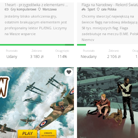
1heart - przygodówka z elementami grozy
Flaga na Narodowy - Rekord Świat
Gry komputerowe
Warszawa
Sport
cała Polska
Jesteśmy blisko ukończenia gry,
Chcemy stworzyć największą na
ostatnim brakującym elementem jest
świecie flagę narodową składającą 
profesjonalny lektor PL/ENG. Liczymy
58 tys. mniejszych flag. Flaga
na Wasze wsparcie
zadebiutuje na meczu El.ME. Pols
Niemcy
Pozostało
Zebrano
Osiągnięto
Pozostało
Zebrano
Osią
Udany
3 180 zł
114%
Nieudany
2 106 zł
1