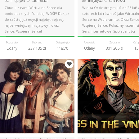
Inicjatywa
Cała Polska
Inicjatywa
Cała Polska
Zbuduj z nami Wirtualne Serce dla
Wielka Orkiestra gra już od 25 lat!
podopiecznych Fundacji WOŚP! Dołącz
czterech lat również jako Wirtual
do szóstej już edycji najpiękniejszej,
Serce na Wspieram.to. Okaż Serce
najbarwniejszej inicjatywy - okaż
Wspieraj Serce, Pokażmy razem si
Serce, Wspieraj Serce!
Serc Internetowej Społeczności
Pozostało
Zebrano
Osiągnięto
Pozostało
Zebrano
Osią
Udany
237 135 zł
1185%
Udany
301 205 zł
15