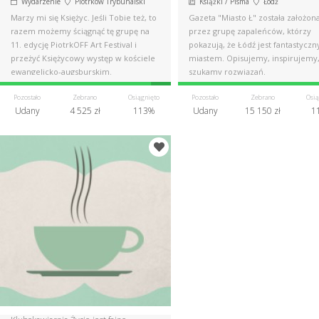
Wydarzenie
Piotrków Trybunalski
Książki / Pisma
Łódź
Marzy mi się Księżyc. Jeśli Tobie też, to
Gazeta "Miasto Ł" została założon
razem możemy ściągnąć tę grupę na
przez grupę zapaleńców, którzy
11. edycję PiotrkOFF Art Festival i
pokazują, że Łódź jest fantastycz
przeżyć Księżycowy występ w kościele
miastem. Opisujemy, inspirujemy
ewangelicko-augsburskim.
szukamy rozwiązań.
Pozostało
Zebrano
Osiągnięto
Pozostało
Zebrano
Osią
Udany
4 525 zł
113%
Udany
15 150 zł
1