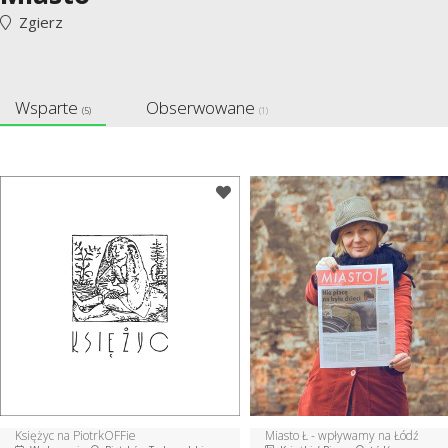
Zgierz
Wsparte
Obserwowane
(5)
(1)
Księżyc na PiotrkOFFie
Miasto Ł - wpływamy na Łódź