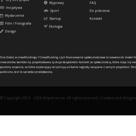
Wyprawy
FAQ
Inicjatywa
Sport
Do pobrania
Wydarzenie
Startup
Kontakt
Film / Fotografia
Ekologia
Design
O co chodzi w crowdfundingu ?
Crowdfunding, czyli finansowanie społecznościowe to nowatorski model f
inwestorów, banków itp. projektodawca zyskuje bezpośredni kontakt ze społecznością, która staje się me
poziomy wsparcia, za które wspierający otrzymują unikalne nagrody związane z samym projektem. Pols
publiczna. Jest to sprzedaż przedpłacona.
© Copyright 2013 - 2026 Wspieram.to. All rights reserved. Created and design