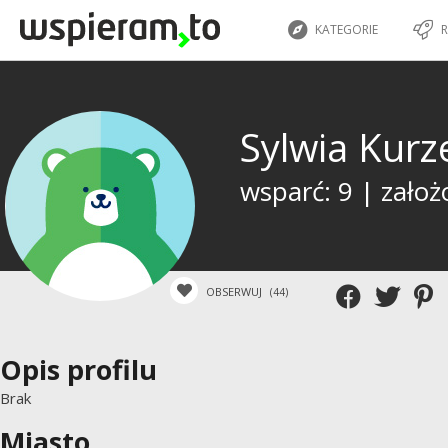
KATEGORIE
R
Sylwia Kurz
wsparć: 9 | założ
OBSERWUJ
(44)
Opis profilu
Brak
Miasto