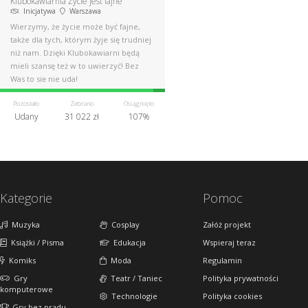
Klubokawiarnia Życie jest fajne
Inicjatywa
Warszawa
Wierzymy, że życie może być fajne,
także dla tych, którym żyje się trudniej
niż nam. Dzięki Klubokawiarni będą
mieli szansę też w to uwierzyć! Bez
Was to się nie uda!
Pozostało
Zebrano
Osiągnięto
Udany
31 022 zł
107%
Kategorie
Pomoc
Muzyka
Cosplay
Załóż projekt
Książki / Pisma
Edukacja
Wspieraj teraz
Komiks
Moda
Regulamin
Gry
Teatr / Taniec
Polityka prywatności
komputerowe
Technologie
Polityka cookies
Gry bez prądu