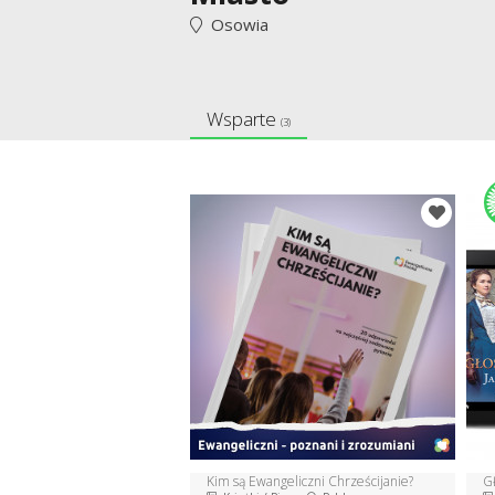
Osowia
Wsparte
(3)
Kim są Ewangeliczni Chrześcijanie?
G