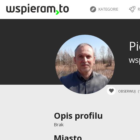
KATEGORIE
R
P
wsp
OBSERWUJ
(
Opis profilu
Brak
Miasto