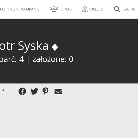
OZPOCZNIJ KAMPANIĘ
O NAS
USŁUGI
SZUKAJ
iotr Syska
arć: 4 | założone: 0
16)