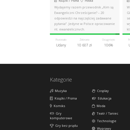
Książki / Pisma
Polska
Wydajemy razem przewodnik „Kim są
Wi
Ewangeliczni Chrześcijanie? – 20
G
odpowiedzi na najczęściej zadawane
s
pytania”. Jedyne w Polsce opracowanie
w
nt. ewangelicznych.
k
Pozostało
Zebrano
Osiągnięto
P
Udany
10 607 zł
106%
Kategorie
Muzyka
Cosplay
Książki / Pisma
Edukacja
Komiks
Moda
Gry
Teatr / Taniec
komputerowe
Technologie
Gry bez prądu
Wyprawy