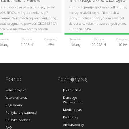
Książki / Pisma
Warszawa
Film / Fotografia
Warszawa, Legnica
ele osób kojarzy wzruszający serial
Film relacjonuje spotkanie kilku ludzi,
ŁOS SERCA, który doczekał się 7
którzy znaleźli się na Filipinach w
ezonów. W ramach tej kampani, chcę
jednym celu: zobaczyć pracę wśród
ydać oryginalną powieść GŁOS SERCA,
dzieci w szkołach utworzonych przez
tóra była pierwowzorem serialu
Fundację ESPA.
ozostało
Zebrano
Osiągnięto
Pozostało
Zebrano
Osiągnięto
Udany
1 395 zł
15%
Udany
20 228 zł
101%
Pomoc
Poznajmy się
Załóż projekt
Jak to działa
Wspieraj teraz
Dlaczego
Wspieram.to
Regulamin
Media o nas
Polityka prywatności
Partnerzy
Polityka cookies
Ambasadorzy
FAQ