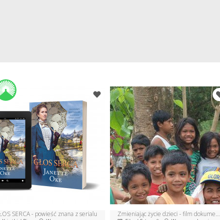
ŁOS SERCA - powieść znana z serialu
Zmieniając życie dzieci - film dokumentalny