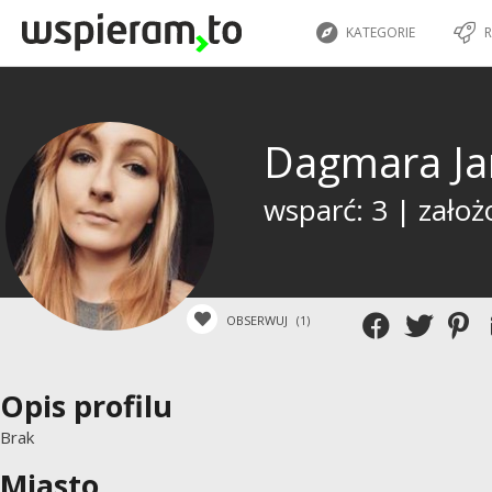
KATEGORIE
R
Dagmara J
wsparć: 3 | założ
OBSERWUJ
(1)
Opis profilu
Brak
Miasto