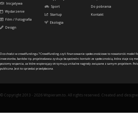
Inicjatywa
Sport
Do pobrania
Wydarzenie
Startup
Kontakt
Film / Fotografia
Ekologia
Design
O co chodzi w crowdfundingu ?
Crowdfunding, czyli finansowanie społecznościowe to nowatorski model f
inwestorów, banków itp. projektodawca zyskuje bezpośredni kontakt ze społecznością, która staje się me
poziomy wsparcia, za które wspierający otrzymują unikalne nagrody związane z samym projektem. Pols
publiczna. Jest to sprzedaż przedpłacona.
© Copyright 2013 - 2026 Wspieram.to. All rights reserved. Created and design