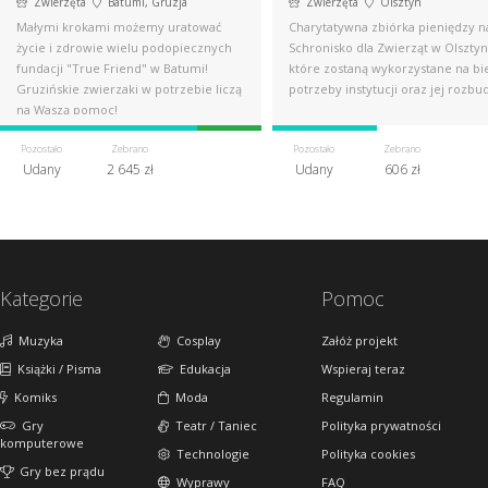
Zwierzęta
Batumi, Gruzja
Zwierzęta
Olsztyn
Małymi krokami możemy uratować
Charytatywna zbiórka pieniędzy n
życie i zdrowie wielu podopiecznych
Schronisko dla Zwierząt w Olsztyn
fundacji "True Friend" w Batumi!
które zostaną wykorzystane na bi
Gruzińskie zwierzaki w potrzebie liczą
potrzeby instytucji oraz jej rozb
na Waszą pomoc!
Pozostało
Zebrano
Pozostało
Zebrano
Udany
2 645 zł
Udany
606 zł
Kategorie
Pomoc
Muzyka
Cosplay
Załóż projekt
Książki / Pisma
Edukacja
Wspieraj teraz
Komiks
Moda
Regulamin
Gry
Teatr / Taniec
Polityka prywatności
komputerowe
Technologie
Polityka cookies
Gry bez prądu
Wyprawy
FAQ