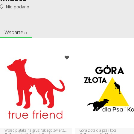
Nie podano
Wsparte
(3)
Wpłać piątaka na gruzińskiego zwierzaka!
Góra złota dla psa i kota