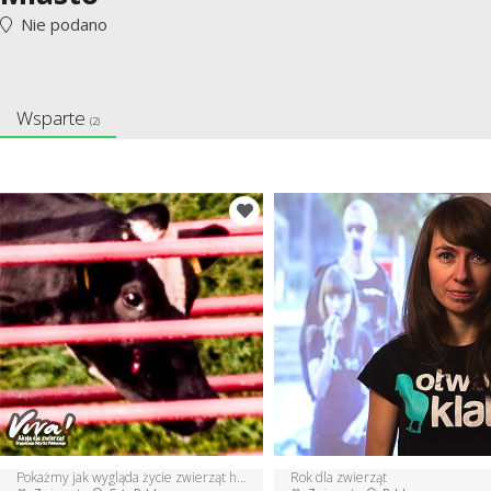
Nie podano
Wsparte
(2)
Pokażmy jak wygląda życie zwierząt hodowanych na mięso.
Rok dla zwierząt