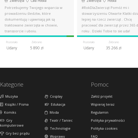
Zwierzęta
Cała Polska
Zwierzęta
Polska
Potrzebujemy Twojego wsparcia w
#RokDlaZwierząt Pomóż mi i
prowadzeniu śledztw, które
stowarzyszeniu Otwarte Klatki dzi
dokumentują i ujawniają jak są
lepiej na rzecz zwierząt . Chcę
traktowane zwierzęta w chowie,
pracować dla zwierząt przez 365 
transporcie i uboju.
roku . Dzięki Tobie to się uda!
Pozostało
Zebrano
Pozostało
Zebrano
Udany
5 890 zł
Udany
35 266 zł
Kategorie
Pomoc
Muzyka
Cosplay
Załóż projekt
Książki / Pisma
Edukacja
Wspieraj teraz
Komiks
Moda
Regulamin
Gry
Teatr / Taniec
Polityka prywatności
komputerowe
Technologie
Polityka cookies
Gry bez prądu
Wyprawy
FAQ