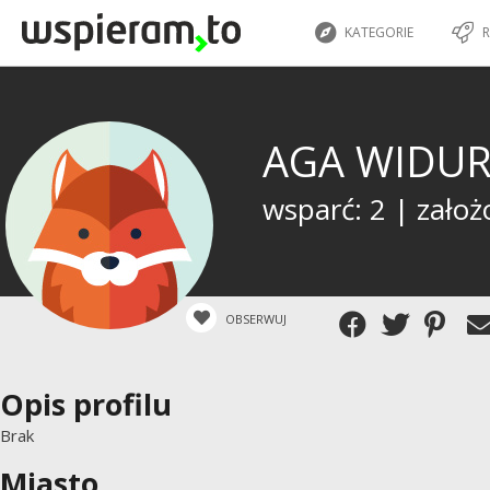
KATEGORIE
R
AGA WIDU
wsparć: 2 | założ
OBSERWUJ
Opis profilu
Brak
Miasto