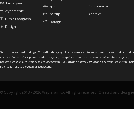
Inicjatywa
Sport
Do pobrania
Wydarzenie
Startup
Kontakt
Film / Fotografia
Ekologia
Design
O co chodzi w crowdfundingu ?
Crowdfunding, czyli finansowanie społecznościowe to nowatorski model f
inwestorów, banków itp. projektodawca zyskuje bezpośredni kontakt ze społecznością, która staje się me
poziomy wsparcia, za które wspierający otrzymują unikalne nagrody związane z samym projektem. Pols
publiczna. Jest to sprzedaż przedpłacona.
© Copyright 2013 - 2026 Wspieram.to. All rights reserved. Created and design