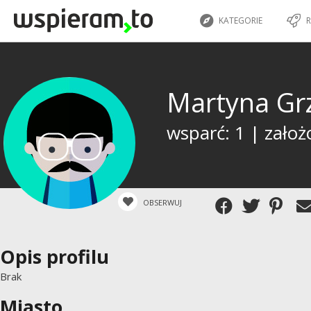
KATEGORIE
R
Martyna Gr
wsparć: 1 | założ
OBSERWUJ
Opis profilu
Brak
Miasto