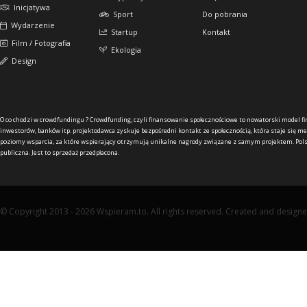
Inicjatywa
Sport
Do pobrania
Wydarzenie
Startup
Kontakt
Film / Fotografia
Ekologia
Design
O co chodzi w crowdfundingu ?
Crowdfunding, czyli finansowanie społecznościowe to nowatorski model f
inwestorów, banków itp. projektodawca zyskuje bezpośredni kontakt ze społecznością, która staje się me
poziomy wsparcia, za które wspierający otrzymują unikalne nagrody związane z samym projektem. Pols
publiczna. Jest to sprzedaż przedpłacona.
© Copyright 2013 - 2026 Wspieram.to. All rights reserved. Created and design