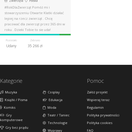
Zwierzęta
Polska
#RokDlaZwierząt Pomóż mi i
stowarzyszeniu Otwarte Klatki działać
lepiej na rzecz zwierząt . Chcę
pracować dla zwierząt przez 365 dni w
roku . Dzięki Tobie to się uda!
Pozostało
Zebrano
Udany
35 266 zł
Kategorie
Pomoc
Muzyka
Cosplay
Załóż projekt
Książki / Pisma
Edukacja
Wspieraj teraz
Komiks
Moda
Regulamin
Gry
Teatr / Taniec
Polityka prywatności
komputerowe
Technologie
Polityka cookies
Gry bez prądu
Wyprawy
FAQ