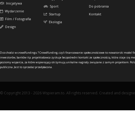
Inicjatywa
Sport
Do pobrania
Wydarzenie
Startup
Kontakt
Film / Fotografia
Ekologia
Design
O co chodzi w crowdfundingu ?
Crowdfunding, czyli finansowanie społecznościowe to nowatorski model f
inwestorów, banków itp. projektodawca zyskuje bezpośredni kontakt ze społecznością, która staje się me
poziomy wsparcia, za które wspierający otrzymują unikalne nagrody związane z samym projektem. Pols
publiczna. Jest to sprzedaż przedpłacona.
© Copyright 2013 - 2026 Wspieram.to. All rights reserved. Created and design