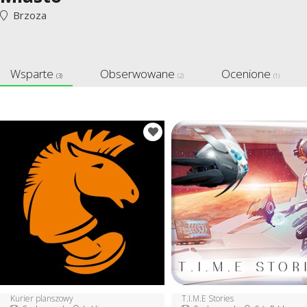
Brzoza
Wsparte
Obserwowane
Ocenione
(3)
(2)
(1)
Kurier planszowy
T.I.M.E Stories