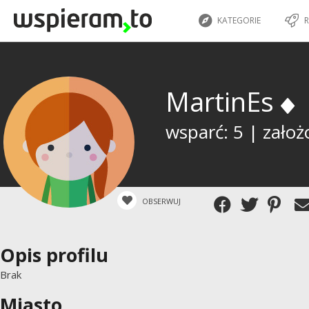
KATEGORIE
R
MartinEs
wsparć: 5 | założ
OBSERWUJ
Opis profilu
Brak
Miasto