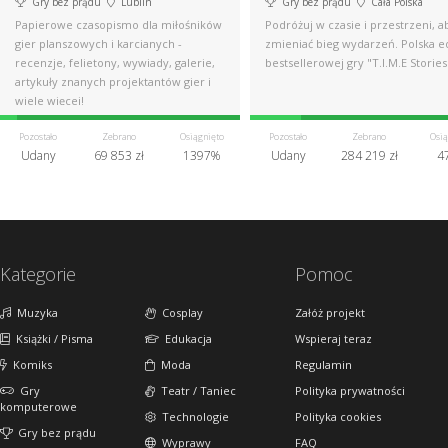
Gry bez prądu
Lublin
Gry bez prądu
Cała Polska
Papierowe czasopismo dla miłośników
Podróżuj w czasie i przestrzeni, a
gier planszowych i karcianych -
zmieniać bieg wydarzeń. Polska e
recenzje, felietony, wywiady, galerie,
bestsellerowej gry "T.I.M.E Stories
artykuły znanych projektantów gier i
wiele więcej!
Pozostało
Zebrano
Osiągnięto
Pozostało
Zebrano
Osią
Udany
69 853 zł
1397%
Udany
284 219 zł
4
Kategorie
Pomoc
Muzyka
Cosplay
Załóż projekt
Książki / Pisma
Edukacja
Wspieraj teraz
Komiks
Moda
Regulamin
Gry
Teatr / Taniec
Polityka prywatności
komputerowe
Technologie
Polityka cookies
Gry bez prądu
Wyprawy
FAQ