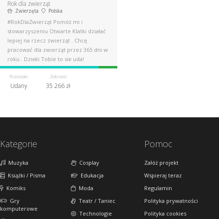
Rok dla zwierząt
Zwierzęta
Polska
#RokDlaZwierząt Pomóż mi i
stowarzyszeniu Otwarte Klatki działać
lepiej na rzecz zwierząt . Chcę
pracować dla zwierząt przez 365 dni w
roku . Dzięki Tobie to się uda!
Pozostało
Zebrano
Udany
35 266 zł
Kategorie
Pomoc
Muzyka
Cosplay
Załóż projekt
Książki / Pisma
Edukacja
Wspieraj teraz
Komiks
Moda
Regulamin
Gry
Teatr / Taniec
Polityka prywatności
komputerowe
Technologie
Polityka cookies