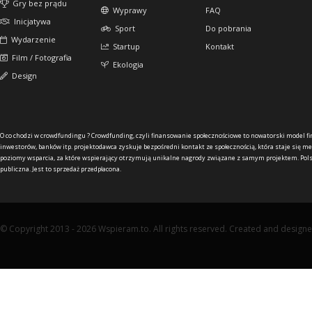
Gry bez prądu
Wyprawy
FAQ
Inicjatywa
Sport
Do pobrania
Wydarzenie
Startup
Kontakt
Film / Fotografia
Ekologia
Design
O co chodzi w crowdfundingu ?
Crowdfunding, czyli finansowanie społecznościowe to nowatorski model f
inwestorów, banków itp. projektodawca zyskuje bezpośredni kontakt ze społecznością, która staje się me
poziomy wsparcia, za które wspierający otrzymują unikalne nagrody związane z samym projektem. Pols
publiczna. Jest to sprzedaż przedpłacona.
© Copyright 2013 - 2026 Wspieram.to. All rights reserved. Created and design