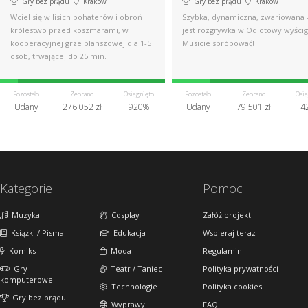
Gry bez prądu
Kraków
Gry bez prądu
Kraków
Wciel się w lisich bohaterów i obroń
Szybka, dynamiczna, zwariowana -
królestwo przed koszmarami, w
jest rozgrywka w Odlotowy wyścig
kooperacyjnej grze planszowej dla 1-5
Musicie spróbować!
osób, trwającej do 25 min.
Pozostało
Zebrano
Osiągnięto
Pozostało
Zebrano
Osią
Udany
276 052 zł
920%
Udany
79 501 zł
4
Kategorie
Pomoc
Muzyka
Cosplay
Załóż projekt
Książki / Pisma
Edukacja
Wspieraj teraz
Komiks
Moda
Regulamin
Gry
Teatr / Taniec
Polityka prywatności
komputerowe
Technologie
Polityka cookies
Gry bez prądu
Wyprawy
FAQ