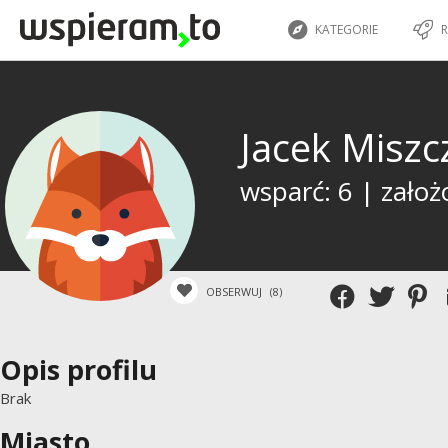
KATEGORIE
R
Jacek Misz
wsparć: 6 | założ
OBSERWUJ
(8)
Opis profilu
Brak
Miasto