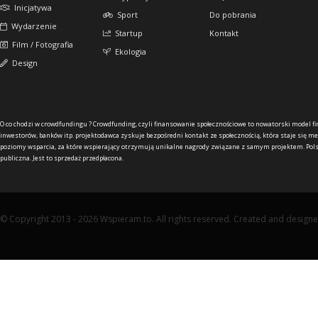
Inicjatywa
Sport
Do pobrania
Wydarzenie
Startup
Kontakt
Film / Fotografia
Ekologia
Design
O co chodzi w crowdfundingu ?
Crowdfunding, czyli finansowanie społecznościowe to nowatorski model f
inwestorów, banków itp. projektodawca zyskuje bezpośredni kontakt ze społecznością, która staje się me
poziomy wsparcia, za które wspierający otrzymują unikalne nagrody związane z samym projektem. Pols
publiczna. Jest to sprzedaż przedpłacona.
© Copyright 2013 - 2026 Wspieram.to. All rights reserved. Created and design