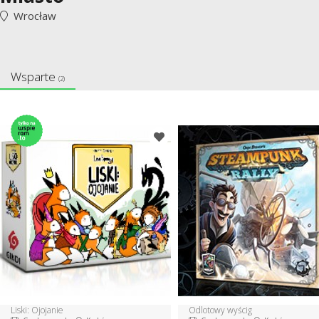
Wrocław
Wsparte
(2)
Liski: Ojojanie
Odlotowy wyścig