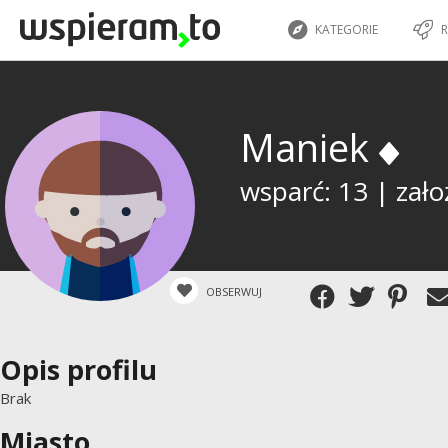
KATEGORIE
R
Maniek
wsparć: 13 | zało
OBSERWUJ
Opis profilu
Brak
Miasto