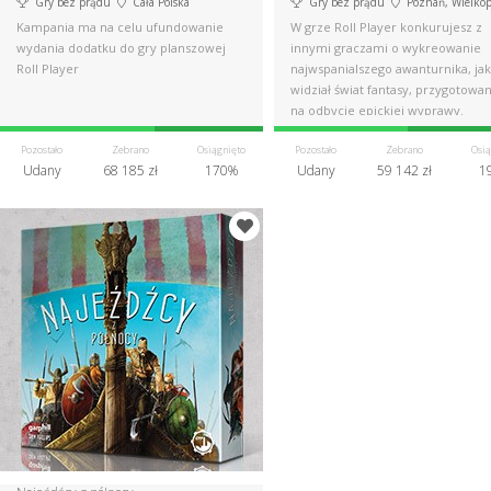
Gry bez prądu
Cała Polska
Gry bez prądu
Poznań, Wielkop
Kampania ma na celu ufundowanie
W grze Roll Player konkurujesz z
wydania dodatku do gry planszowej
innymi graczami o wykreowanie
Roll Player
najwspanialszego awanturnika, ja
widział świat fantasy, przygotowa
na odbycie epickiej wyprawy.
Pozostało
Zebrano
Osiągnięto
Pozostało
Zebrano
Osią
Udany
68 185 zł
170%
Udany
59 142 zł
1