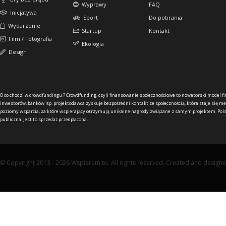
Wyprawy
FAQ
Inicjatywa
Sport
Do pobrania
Wydarzenie
Startup
Kontakt
Film / Fotografia
Ekologia
Design
O co chodzi w crowdfundingu ?
Crowdfunding, czyli finansowanie społecznościowe to nowatorski model f
inwestorów, banków itp. projektodawca zyskuje bezpośredni kontakt ze społecznością, która staje się me
poziomy wsparcia, za które wspierający otrzymują unikalne nagrody związane z samym projektem. Pols
publiczna. Jest to sprzedaż przedpłacona.
© Copyright 2013 - 2026 Wspieram.to. All rights reserved. Created and design