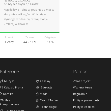
Najeźdźcy z północy
Gry bez prądu
Kraków
Najeźdźcy z Północy przeniesie Was w
złoty wiek Wikingów. Wciel się w
słynnego wodza, najeżdżaj osady,
umieraj w chwale!
Pozostało
Zebrano
Osiągnięto
Udany
44 279 zł
295%
Kategorie
Pomoc
Muzyka
Cosplay
Załóż projekt
Książki / Pisma
Edukacja
Wspieraj teraz
Komiks
Moda
Regulamin
Gry
Teatr / Taniec
Polityka prywatności
komputerowe
Technologie
Polityka cookies
Gry bez prądu