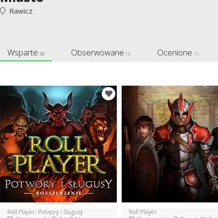
Rawicz
Wsparte
Obserwowane
Ocenione
(5)
(3)
(3)
Roll Player: Potwory i Sługusy
Roll Player