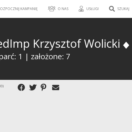
OZPOCZNIJ KAMPANIĘ
O NAS
USŁUGI
SZUKAJ
edImp Krzysztof Wolicki
arć: 1 | założone: 7
33)