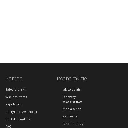
Pomoc
Poznajmy się
Załóż projekt
Jak to działa
Wspieraj teraz
Dlaczego
Wspieram.to
Regulamin
Media o nas
Polityka prywatności
Partnerzy
Polityka cookies
Ambasadorzy
FAQ