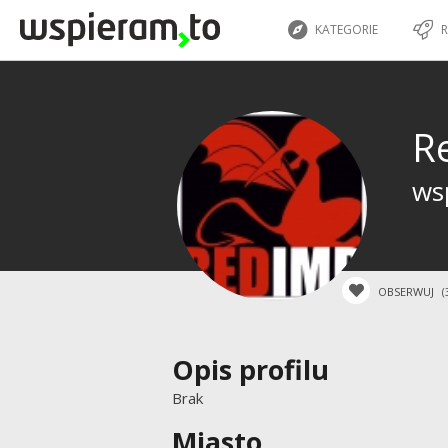
KATEGORIE
R
R
wsp
OBSERWUJ
(
Opis profilu
Brak
Miasto