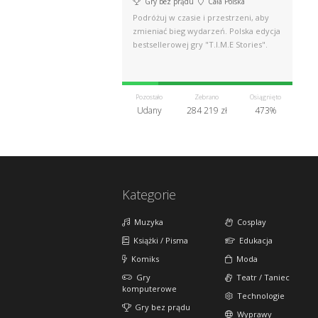
Gry bez prądu
Cała Polska
Podróżuj w czasie i przestrzeni, aby
zmieniać bieg wydarzeń. Polska edycja
bestsellerowej gry "T.I.M.E Stories".
Pozostało
Zebrano
Osiągnięto
Udany
284 219 zł
473%
Kategorie
Muzyka
Cosplay
Książki / Pisma
Edukacja
Komiks
Moda
Gry
Teatr / Taniec
komputerowe
Technologie
Gry bez prądu
Wyprawy