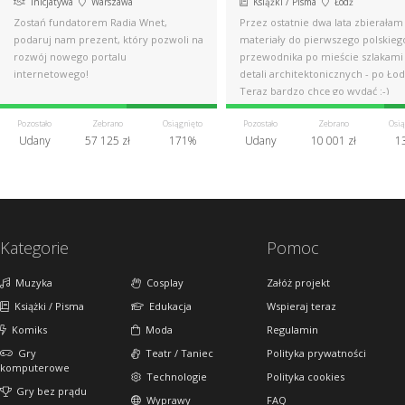
Inicjatywa
Warszawa
Książki / Pisma
Łódź
Zostań fundatorem Radia Wnet,
Przez ostatnie dwa lata zbierałam
podaruj nam prezent, który pozwoli na
materiały do pierwszego polskieg
rozwój nowego portalu
przewodnika po mieście szlakami
internetowego!
detali architektonicznych - po Łod
Teraz bardzo chcę go wydać :-)
Pozostało
Zebrano
Osiągnięto
Pozostało
Zebrano
Osią
Udany
57 125 zł
171%
Udany
10 001 zł
1
Kategorie
Pomoc
Muzyka
Cosplay
Załóż projekt
Książki / Pisma
Edukacja
Wspieraj teraz
Komiks
Moda
Regulamin
Gry
Teatr / Taniec
Polityka prywatności
komputerowe
Technologie
Polityka cookies
Gry bez prądu
Wyprawy
FAQ