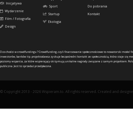
Inicjatywa
Sport
Do pobrania
Wydarzenie
Startup
Kontakt
Film / Fotografia
Ekologia
Design
O co chodzi w crowdfundingu ?
Crowdfunding, czyli finansowanie społecznościowe to nowatorski model f
inwestorów, banków itp. projektodawca zyskuje bezpośredni kontakt ze społecznością, która staje się me
poziomy wsparcia, za które wspierający otrzymują unikalne nagrody związane z samym projektem. Pols
publiczna. Jest to sprzedaż przedpłacona.
© Copyright 2013 - 2026 Wspieram.to. All rights reserved. Created and design