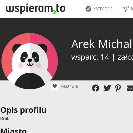
KATEGORIE
R
Arek Michal
wsparć: 14 | zało
OBSERWUJ
Opis profilu
Brak
Miasto