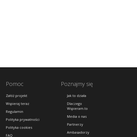
Pomoc
Poznajmy się
Załóż projekt
Jak to działa
Wspieraj teraz
Dlaczego
Wspieram.to
Regulamin
Media o nas
Polityka prywatności
Partnerzy
Polityka cookies
Ambasadorzy
FAQ