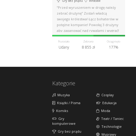
Gry bez prądu
Wrocław
“Przed wyruszeniem w drogę należy
zebrać drużynę” Zostań władcą
swojego królestwa! Łącz bohaterów w
potężne kompanie! Powołaj 3 drużyny
aby zapanować nad rywalami i wygrać!
Pozostało
Zebrano
Osiągnięto
Udany
8 855 zł
177%
Kategorie
Muzyka
Cosplay
Książki / Pisma
Edukacja
Komiks
Moda
Gry
Teatr / Taniec
komputerowe
Technologie
Gry bez prądu
Wyprawy