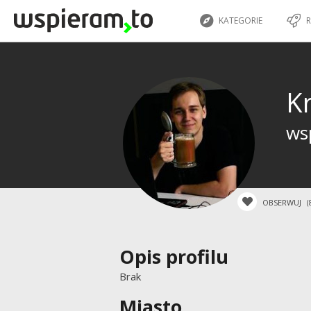
KATEGORIE
R
K
wsp
OBSERWUJ
(
Opis profilu
Brak
Miasto