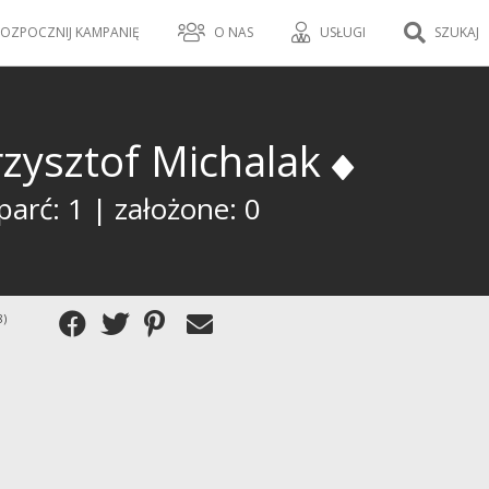
OZPOCZNIJ KAMPANIĘ
O NAS
USŁUGI
SZUKAJ
rzysztof Michalak
arć: 1 | założone: 0
8)