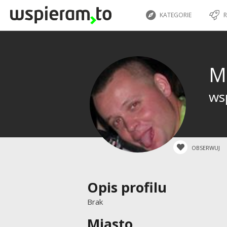
KATEGORIE
R
M
wsp
OBSERWUJ
Opis profilu
Brak
Miasto