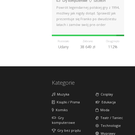
Gry komputerowe
Szczecin
Powrót legendarnej polskiej gry z 1994,
możliwy jak nigdy dotąd. Sprawdź jak
prezentuje się Franko po dwudziestu
latach i zamów swój pre-order
Pozostało
Zebrano
Osiągnięto
Udany
38 649 zł
112%
Kategorie
Muzyka
Cosplay
Książki / Pisma
Edukacja
Komiks
Moda
Gry
Teatr / Taniec
komputerowe
Technologie
Gry bez prądu
Wyprawy