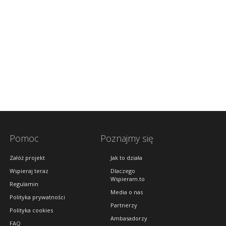
Pomoc
Poznajmy się
Załóż projekt
Jak to działa
Wspieraj teraz
Dlaczego
Wspieram.to
Regulamin
Media o nas
Polityka prywatności
Partnerzy
Polityka cookies
Ambasadorzy
FAQ