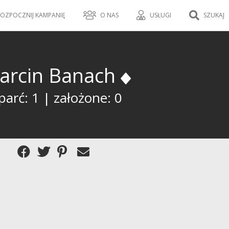
OZPOCZNIJ KAMPANIĘ
O NAS
USŁUGI
SZUKAJ
arcin Banach
arć: 1 | założone: 0