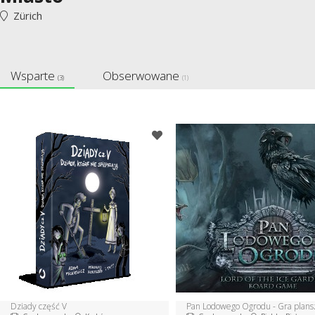
Zürich
Wsparte
Obserwowane
(3)
(1)
Dziady część V
Pan Lodowego Ogrodu - Gra plan