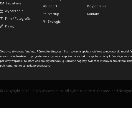
Inicjatywa
Sport
Do pobrania
Wydarzenie
Startup
Kontakt
Film / Fotografia
Ekologia
Design
O co chodzi w crowdfundingu ?
Crowdfunding, czyli finansowanie społecznościowe to nowatorski model f
inwestorów, banków itp. projektodawca zyskuje bezpośredni kontakt ze społecznością, która staje się me
poziomy wsparcia, za które wspierający otrzymują unikalne nagrody związane z samym projektem. Pols
publiczna. Jest to sprzedaż przedpłacona.
© Copyright 2013 - 2026 Wspieram.to. All rights reserved. Created and design