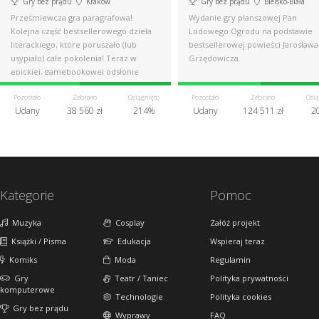
Gry bez prądu
Kraków
Gry bez prądu
Bielsko-Biała
Prześmiewcza gra paragrafowa!
Wydanie gry planszowej Pan
Kolejna część bestsellerowego dzieła
Lodowego Ogrodu na podstawie
literackiego, które poruszało (lub
bestsellerowej powieści Jarosława
usypiało) całe pokolenia! Teraz w
Grzędowicza.
epickiej, gamebookowej odsłonie
Pozostało
Zebrano
Osiągnięto
Pozostało
Zebrano
Osią
Udany
38 560 zł
214%
Udany
124 511 zł
2
Kategorie
Pomoc
Muzyka
Cosplay
Załóż projekt
Książki / Pisma
Edukacja
Wspieraj teraz
Komiks
Moda
Regulamin
Gry
Teatr / Taniec
Polityka prywatności
komputerowe
Technologie
Polityka cookies
Gry bez prądu
Wyprawy
FAQ