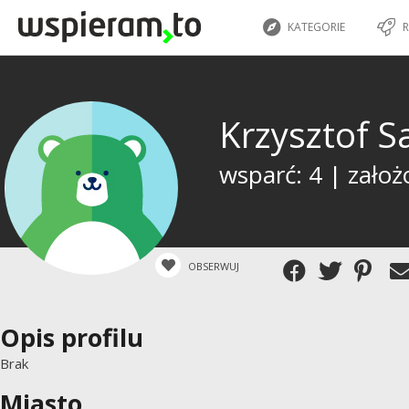
KATEGORIE
R
Krzysztof 
wsparć: 4 | założ
OBSERWUJ
Opis profilu
Brak
Miasto