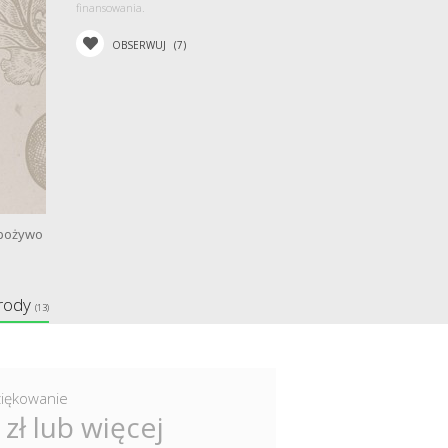
finansowania.
OBSERWUJ
(7)
Spożywo
rody
(13)
iękowanie
 zł lub więcej