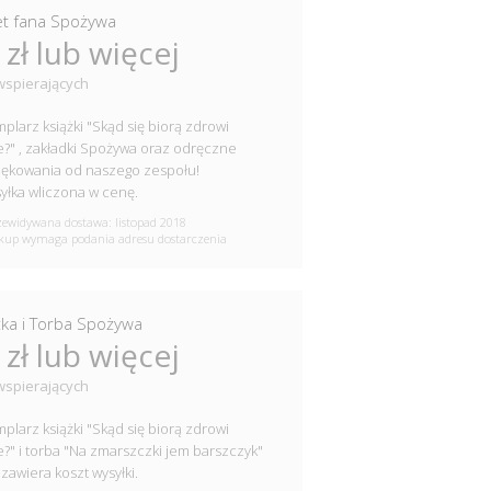
et fana Spożywa
 zł lub więcej
wspierających
plarz książki "Skąd się biorą zdrowi
e?" , zakładki Spożywa oraz odręczne
ękowania od naszego zespołu!
yłka wliczona w cenę.
ewidywana dostawa: listopad 2018
up wymaga podania adresu dostarczenia
żka i Torba Spożywa
 zł lub więcej
wspierających
plarz książki "Skąd się biorą zdrowi
e?" i torba "Na zmarszczki jem barszczyk"
zawiera koszt wysyłki.