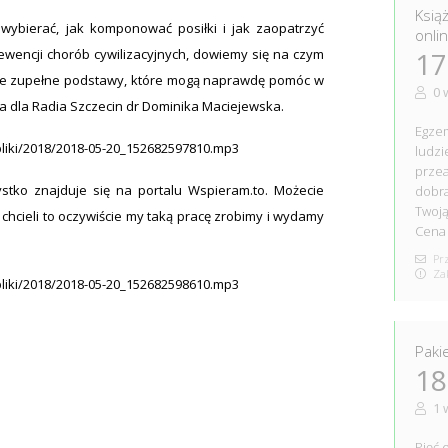
Ksią
y wybierać, jak komponować posiłki i jak zaopatrzyć
onli
ewencji chorób cywilizacyjnych, dowiemy się na czym
17
akie zupełne podstawy, które mogą naprawdę pomóc w
0 
a dla Radia Szczecin dr Dominika Maciejewska.
Egzem
/pliki/2018/2018-05-20_152682597810.mp3
ludzi
prze
tko znajduje się na portalu Wspieram.to. Możecie
dobra
Twoją
e chcieli to oczywiście my taką pracę zrobimy i wydamy
Cena 
Prz
Zak
/pliki/2018/2018-05-20_152682598610.mp3
Paki
18
1 
Pięć 