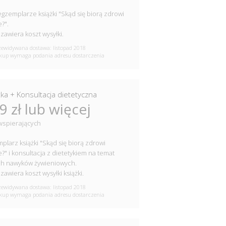
egzemplarze książki "Skąd się biorą zdrowi
e?".
zawiera koszt wysyłki.
ewidywana dostawa: listopad 2018
up wymaga podania adresu dostarczenia
żka + Konsultacja dietetyczna
9 zł lub więcej
wspierających
plarz książki "Skąd się biorą zdrowi
e?" i konsultacja z dietetykiem na temat
ch nawyków żywieniowych.
zawiera koszt wysyłki książki.
ewidywana dostawa: listopad 2018
up wymaga podania adresu dostarczenia