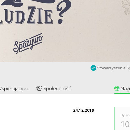
Stowarzyszenie 
spierający
Społeczność
Nag
(62)
24.12.2019
Podz
10