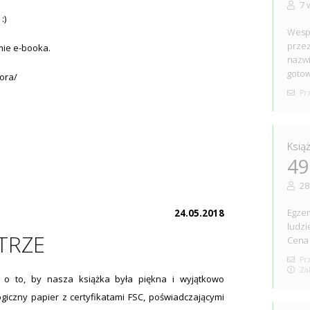
7 
:)
Wespr
przez
mie e-booka.
nazwi
gotow
ora/
Prz
Ksią
49
28
Egzem
24.05.2018
ludzi
ĘTRZE
Cena 
Prz
Zak
ż o to, by nasza książka była piękna i wyjątkowo
iczny papier z certyfikatami FSC, poświadczającymi