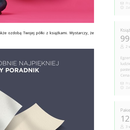
Prz
Zak
Ksią
akże ozdobą Twojej półki z książkami. Wystarczy, że
99
2 
Egzem
ludzi
paste
Cena 
Prz
Zak
Paki
12
3 