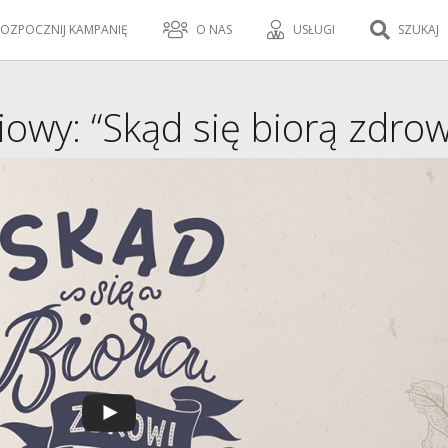
OZPOCZNIJ KAMPANIĘ
O NAS
USŁUGI
SZUKAJ
owy: “Skąd się biorą zdrow