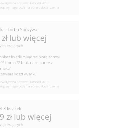
ewidywana dostawa: listopad 2018
up wymaga podania adresu dostarczenia
żka i Torba Spożywa
 zł lub więcej
wspierających
plarz książki "Skąd się biorą zdrowi
e?" i torba "Z braku laku puree z
rnaku"
zawiera koszt wysyłki.
ewidywana dostawa: listopad 2018
up wymaga podania adresu dostarczenia
et 3 książek
9 zł lub więcej
wspierających