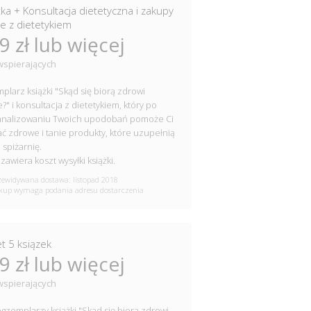
żka + Konsultacja dietetyczna i zakupy
ne z dietetykiem
9 zł lub więcej
wspierających
plarz książki "Skąd się biorą zdrowi
e?" i konsultacja z dietetykiem, który po
analizowaniu Twoich upodobań pomoże Ci
ć zdrowe i tanie produkty, które uzupełnią
 spiżarnię.
zawiera koszt wysyłki książki.
ewidywana dostawa: listopad 2018
up wymaga podania adresu dostarczenia
et 5 ksiązek
9 zł lub więcej
wspierających
egzemplarzy książki "Skąd się biorą zdrowi