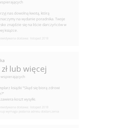
wspierających
zyj nas dowolną kwotą, którą
naczymy na wydanie poradnika. Twoje
sko znajdzie się na liście darczyńców w
ej książce.
ewidywana dostawa: listopad 2018
żka
 zł lub więcej
 wspierających
plarz książki "Skąd się biorą zdrowi
e?"
zawiera koszt wysyłki.
ewidywana dostawa: listopad 2018
up wymaga podania adresu dostarczenia