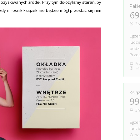
pozyskiwanych źródeł. Przy tym dołożyliśmy starań, by
Paki
ażdy miłośnik książek nie będzie mógł przestać się nim
69
3 
Egzem
ludzi
podzi
Przes
Prz
Zak
Ksią
99
3 
Egzem
ludzi
Cena 