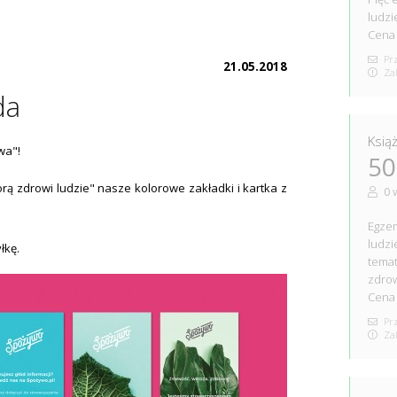
ludzi
Cena 
Prz
21.05.2018
Zak
da
Książ
wa"!
50
orą zdrowi ludzie" nasze kolorowe zakładki i kartka z
0 
Egzem
ludzi
łkę.
temat
zdro
Cena 
Prz
Zak