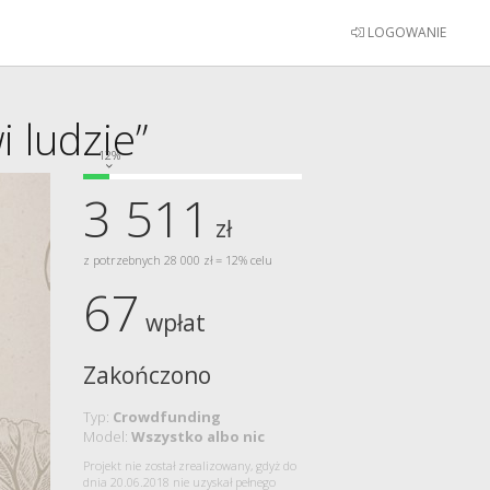
LOGOWANIE
i ludzie”
12%
3 511
zł
z potrzebnych 28 000 zł = 12% celu
67
wpłat
Zakończono
Typ:
Crowdfunding
Model:
Wszystko albo nic
Projekt nie został zrealizowany, gdyż do
dnia 20.06.2018 nie uzyskał pełnego