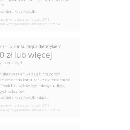
e?"
zawiera koszt wysyłki.
ewidywana dostawa: listopad 2018
up wymaga podania adresu dostarczenia
ka + 5 konsultacji z dietetykiem
0 zł lub więcej
wspierających
plarz książki "Skąd się biorą zdrowi
e?" oraz seria konsultacji z dietetykiem na
 Twoich nawyków żywieniowych, diety,
wych zakupów.
zawiera koszt wysyłki książki.
ewidywana dostawa: listopad 2018
up wymaga podania adresu dostarczenia