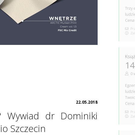
Trzy 
ludzi
Cena 
Prz
Zak
Ksią
14
0 
Egzem
ludzi
Twoi
22.05.2018
Cena 
 Wywiad dr Dominiki
Prz
Zak
io Szczecin