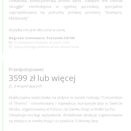
Unikatowa, kolekcjonerska promo karta "Vampire the Eternal
Struggle" niedostępna w ogólnej sprzedaży, specjalnie
zaprojektowana na potrzeby polskiej premiery "Wampira:
Maskarady"
Wysyłka nie jest wliczona w cenę.
Nagroda limitowana. Pozostało 54/100
Przewidywana dostawa: wrzesień 2020
Zakup wymaga podania adresu dostarczenia
Przedpotopowiec
3599 zł lub więcej
0 wspierających
Ekskluzywna wejściówka na jedyne w swoim rodzaju "Convention
of Thorns" - renomowany i największy europejski larp w Świecie
Mroku, organizowany w Polsce, na Zamku Książ w Wałbrzychu.
Obejmuje noclegi, wyżywienie, dodatkowe atrakcje organizowane
na miejscu w zamku Książ i oczywiście 3-dniowy larp.