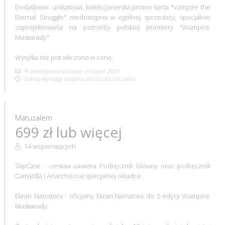
Dodatkowo: unikatowa, kolekcjonerska promo karta "Vampire the
Eternal Struggle" niedostępna w ogólnej sprzedaży, specjalnie
zaprojektowana na potrzeby polskiej premiery "Wampira:
Maskarady"
Wysyłka nie jest wliczona w cenę.
Przewidywana dostawa: wrzesień 2020
Zakup wymaga podania adresu dostarczenia
Matuzalem
699 zł lub więcej
14 wspierających
SlipCase - -zestaw zawiera Podręcznik Główny oraz podręcznik
Camarilla i Anarchiści w specjalnej okładce.
Ekran Narratora - oficjalny Ekran Narratora do 5 edycji Wampira:
Maskarady.