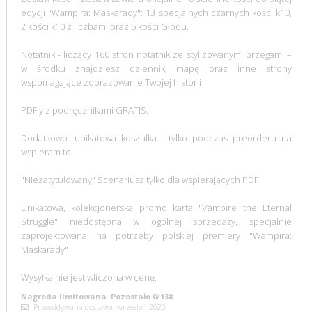
edycji "Wampira: Maskarady": 13 specjalnych czarnych kości k10,
2 kości k10 z liczbami oraz 5 kości Głodu.
Notatnik - liczący 160 stron notatnik ze stylizowanymi brzegami –
w środku znajdziesz dziennik, mapę oraz inne strony
wspomagające zobrazowanie Twojej historii
PDF'y z podręcznikami GRATIS.
Dodatkowo: unikatowa koszulka - tylko podczas preorderu na
wspieram.to
"Niezatytułowany" Scenariusz tylko dla wspierających PDF
Unikatowa, kolekcjonerska promo karta "Vampire the Eternal
Struggle" niedostępna w ogólnej sprzedaży, specjalnie
zaprojektowana na potrzeby polskiej premiery "Wampira:
Maskarady"
Wysyłka nie jest wliczona w cenę.
Nagroda limitowana. Pozostało 0/138
Przewidywana dostawa: wrzesień 2020