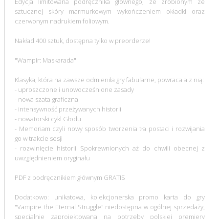
Edycja limitowana podręcznika głównego, ze zrobionym ze
sztucznej skóry marmurkowym wykończeniem okładki oraz
czerwonym nadrukiem foliowym.
Nakład 400 sztuk, dostępna tylko w preorderze!
"Wampir: Maskarada"
Klasyka, która na zawsze odmieniła gry fabularne, powraca a z nią:
- uproszczone i unowocześnione zasady
- nowa szata graficzna
- intensywność przeżywanych historii
- nowatorski cykl Głodu
- Memoriam czyli nowy sposób tworzenia tła postaci i rozwijania
go w trakcie sesji
- rozwinięcie historii Spokrewnionych aż do chwili obecnej z
uwzględnieniem oryginału
PDF z podręcznikiem głównym GRATIS
Dodatkowo: unikatowa, kolekcjonerska promo karta do gry
"Vampire the Eternal Struggle" niedostępna w ogólnej sprzedaży,
specjalnie zaprojektowana na potrzeby polskiej premiery