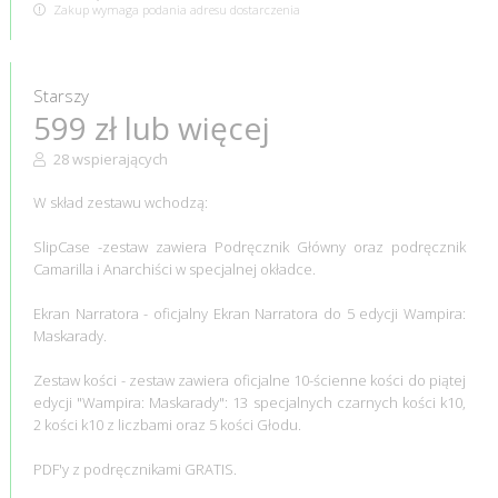
Zakup wymaga podania adresu dostarczenia
Starszy
599 zł lub więcej
28 wspierających
W skład zestawu wchodzą:
SlipCase -zestaw zawiera Podręcznik Główny oraz podręcznik
Camarilla i Anarchiści w specjalnej okładce.
Ekran Narratora - oficjalny Ekran Narratora do 5 edycji Wampira:
Maskarady.
Zestaw kości - zestaw zawiera oficjalne 10-ścienne kości do piątej
edycji "Wampira: Maskarady": 13 specjalnych czarnych kości k10,
2 kości k10 z liczbami oraz 5 kości Głodu.
PDF'y z podręcznikami GRATIS.