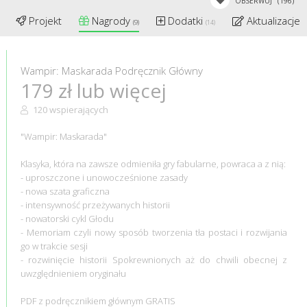
OBSERWUJ
(196)
Projekt
Nagrody
Dodatki
Aktualizacje
(9)
(14)
(
Wampir: Maskarada Podręcznik Główny
179 zł lub więcej
120 wspierających
"Wampir: Maskarada"
Klasyka, która na zawsze odmieniła gry fabularne, powraca a z nią:
- uproszczone i unowocześnione zasady
- nowa szata graficzna
- intensywność przeżywanych historii
- nowatorski cykl Głodu
- Memoriam czyli nowy sposób tworzenia tła postaci i rozwijania
go w trakcie sesji
- rozwinięcie historii Spokrewnionych aż do chwili obecnej z
uwzględnieniem oryginału
PDF z podręcznikiem głównym GRATIS