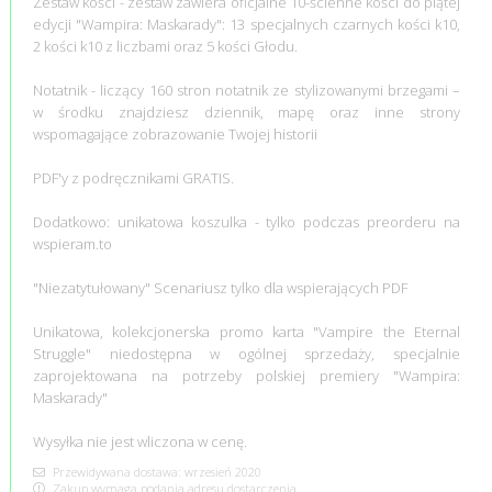
Zestaw kości - zestaw zawiera oficjalne 10-ścienne kości do piątej
edycji "Wampira: Maskarady": 13 specjalnych czarnych kości k10,
2 kości k10 z liczbami oraz 5 kości Głodu.
Notatnik - liczący 160 stron notatnik ze stylizowanymi brzegami –
w środku znajdziesz dziennik, mapę oraz inne strony
wspomagające zobrazowanie Twojej historii
PDF'y z podręcznikami GRATIS.
Dodatkowo: unikatowa koszulka - tylko podczas preorderu na
wspieram.to
"Niezatytułowany" Scenariusz tylko dla wspierających PDF
Unikatowa, kolekcjonerska promo karta "Vampire the Eternal
Struggle" niedostępna w ogólnej sprzedaży, specjalnie
zaprojektowana na potrzeby polskiej premiery "Wampira:
Maskarady"
Wysyłka nie jest wliczona w cenę.
Przewidywana dostawa: wrzesień 2020
Zakup wymaga podania adresu dostarczenia