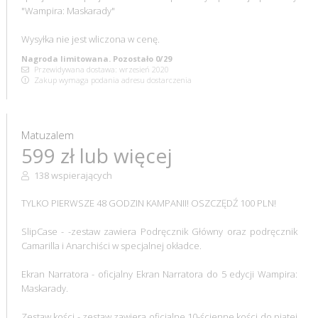
"Wampira: Maskarady"
Wysyłka nie jest wliczona w cenę.
Nagroda limitowana. Pozostało 0/29
Przewidywana dostawa: wrzesień 2020
Zakup wymaga podania adresu dostarczenia
Matuzalem
599 zł lub więcej
138 wspierających
TYLKO PIERWSZE 48 GODZIN KAMPANII! OSZCZĘDŹ 100 PLN!
SlipCase - -zestaw zawiera Podręcznik Główny oraz podręcznik
Camarilla i Anarchiści w specjalnej okładce.
Ekran Narratora - oficjalny Ekran Narratora do 5 edycji Wampira:
Maskarady.
Zestaw kości - zestaw zawiera oficjalne 10-ścienne kości do piątej