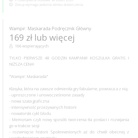
Zakup wymaga podania adresu dostarczenia
Wampir: Maskarada Podręcznik Główny
169 zł lub więcej
166 wspierających
TYLKO PIERWSZE 48 GODZIN KAMPANII! KOSZULKA GRATIS I
NIŻSZA CENA!
"Wampir: Maskarada"
Klasyka, która na zawsze odmieniła gry fabularne, powraca a z nią:
- uproszczone i unowocześnione zasady
- nowa szata graficzna
- intensywność przeżywanych historii
- nowatorski cykl Głodu
- Memoriam czyli nowy sposób tworzenia tła postaci i rozwijania
go w trakcie sesji
- rozwinięcie historii Spokrewnionych aż do chwili obecnej z
uwzględnieniem oryginału