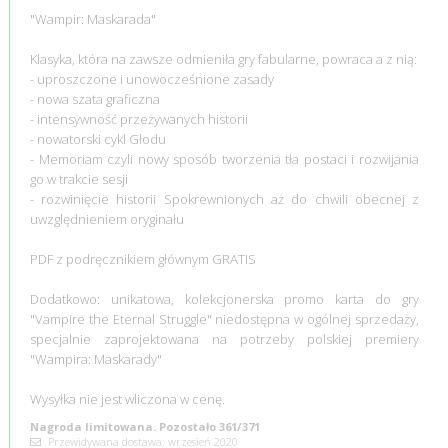
"Wampir: Maskarada"
Klasyka, która na zawsze odmieniła gry fabularne, powraca a z nią:
- uproszczone i unowocześnione zasady
- nowa szata graficzna
- intensywność przeżywanych historii
- nowatorski cykl Głodu
- Memoriam czyli nowy sposób tworzenia tła postaci i rozwijania
go w trakcie sesji
- rozwinięcie historii Spokrewnionych aż do chwili obecnej z
uwzględnieniem oryginału
PDF z podręcznikiem głównym GRATIS
Dodatkowo: unikatowa, kolekcjonerska promo karta do gry
"Vampire the Eternal Struggle" niedostępna w ogólnej sprzedaży,
specjalnie zaprojektowana na potrzeby polskiej premiery
"Wampira: Maskarady"
Wysyłka nie jest wliczona w cenę.
Nagroda limitowana. Pozostało 361/371
Przewidywana dostawa: wrzesień 2020