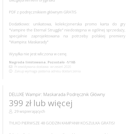
PDF z podręcznikiem głównym GRATIS
Dodatkowo: unikatowa, kolekcjonerska promo karta do gry
"Vampire the Eternal Struggle" niedostępna w ogólnej sprzedaży,
specjalnie zaprojektowana na potrzeby polskiej premiery
"Wampira: Maskarady"
Wysyłka nie jest wliczona w cenę.
Nagroda limitowana. Pozostało -1/165
Przewidywana dostawa: wrzesień 2020
Zakup wymaga podania adresu dostarczenia
DELUXE Wampir: Maskarada Podręcznik Główny
399 zł lub więcej
29 wspierających
TYLKO PIERWSZE 48 GODZIN KAMPANII! KOSZULKA GRATIS!