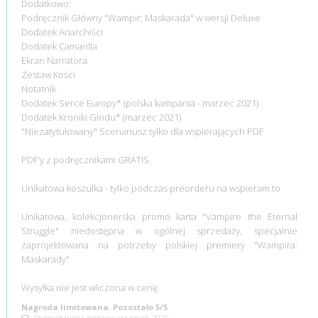
Dodatkowo:
Podręcznik Główny "Wampir: Maskarada" w wersji Deluxe
Dodatek Anarchiści
Dodatek Camarilla
Ekran Narratora
Zestaw Kości
Notatnik
Dodatek Serce Europy* (polska kampania - marzec 2021)
Dodatek Kroniki Głodu* (marzec 2021)
"Niezatytułowany" Scenariusz tylko dla wspierających PDF
PDF'y z podręcznikami GRATIS.
Unikatowa koszulka - tylko podczas preorderu na wspieram.to
Unikatowa, kolekcjonerska promo karta "Vampire the Eternal
Struggle" niedostępna w ogólnej sprzedaży, specjalnie
zaprojektowana na potrzeby polskiej premiery "Wampira:
Maskarady"
Wysyłka nie jest wliczona w cenę.
Nagroda limitowana. Pozostało 5/5
Przewidywana dostawa: wrzesień 2020