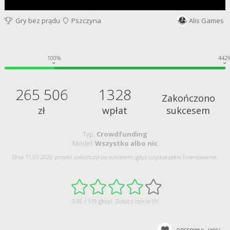
Gry bez prądu
Pszczyna
Alis Games
100%
442
265 506
1328
Zakończono
zł
wpłat
sukcesem
Typ:
Crowdfunding
Model:
Wszystko albo nic
Dnia 11.03.2020 projekt zakończył się sukcesem, gdyż uzyskał pełne finansowanie.
3.86 / 5 (9 głosy).
Zobacz opinie (9)