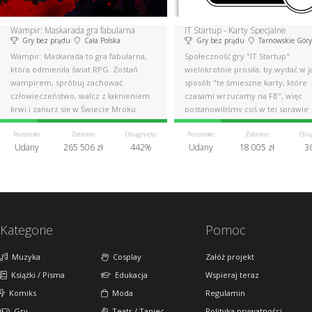
Wampir: Maskarada gra fabularna
IT Startup - Karty Specjalne
Gry bez prądu
Cała Polska
Gry bez prądu
Tarnowskie Góry
Wampir: Maskarada to gra fabularna,
Społeczność gry "IT Startup"
która odmieniła świat RPG. Zostań
wielokrotnie prosiła, by wydać w j
wampirem, spróbuj zachować
sposób "te śmieszne karty, które
człowieczeństwo, walcz z łaknieniem
czasami wrzucamy na FB", więc
krwi i zanurz się w Świecie Mroku.
postanowiliśmy coś w tej sprawie
zrobić.
Pozostało
Zebrano
Osiągnięto
Pozostało
Zebrano
Osią
Udany
265 506 zł
442%
Udany
18 005 zł
3
Kategorie
Pomoc
Muzyka
Cosplay
Załóż projekt
Książki / Pisma
Edukacja
Wspieraj teraz
Komiks
Moda
Regulamin
Gry
Teatr / Taniec
Polityka prywatności