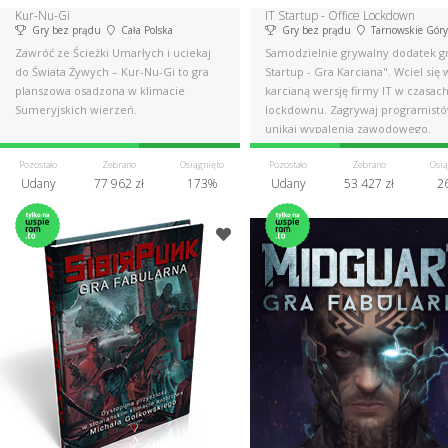
Kur-Nu-Gi
IT Startup - Office Lockdown
Gry bez prądu
Cała Polska
Gry bez prądu
Tarnowskie Góry
Zawróć ze Ścieżki Umarłych i uciekaj
Samodzielnie grywalny dodatek gr
do Świata Żywych – Kur-Nu-Gi to gra
Startup - Gra Karciana". Wciel się 
planszowa osadzona w klimacie
karcianą wersję firmy IT w czasac
Sumeryjskich wierzeń.
lockdownu. Zagrywaj programistó
unikaj wypalenia zawodowego.
Pozostało
Zebrano
Osiągnięto
Pozostało
Zebrano
Osią
Udany
77 962 zł
173%
Udany
53 427 zł
2