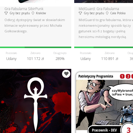
Gra Fabularna SibirPunk
MidGuard: Gra Fabularna
Gry bez prądu
Kraków
Gry bez prądu
Cała Polska
Odkryj dystopijny świat w słowiańskim
MidGuard to gra fabularna, która 
klimacie wykreowany przez Michała
niekonwencjonalny sposób łączy
Gołkowskiego.
gatunek sci-fi z bogatą i pełną
heroizmu mitologią nordycką.
Pozostało
Zebrano
Osiągnięto
Pozostało
Zebrano
Osią
Udany
101 172 zł
289%
Udany
110 891 zł
3