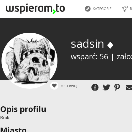
KATEGORIE
R
sadsin
wsparć: 56 | zało
OBSERWUJ
Opis profilu
Brak
Miasto