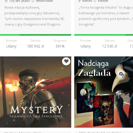
Gry bez prądu
Bielsko-Biała
Komiks
Kraków
Nowa edycja kultowej,
„Terra Incognita Intuitio" to duga 
postapokaliptycznej gry fabularnej.
kultowego już komiksu, a nawet
Tym razem napędzana mechaniką 5E,
powieści graficznej pod tytułem „
znaną z gry Dungeons and Dragons.
Incognita".
Pozostało
Zebrano
Osiągnięto
Pozostało
Zebrano
Osią
Udany
180 962 zł
361%
Udany
12 530 zł
1