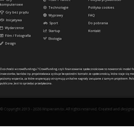
komputerowe
Technologie
Polityka cookies
Gry bez prądu
Wyprawy
FAQ
Inicjatywa
Sport
Do pobrania
Wydarzenie
Startup
Kontakt
Film / Fotografia
Ekologia
Design
O co chodzi w crowdfundingu ?
Crowdfunding, czyli finansowanie społecznościowe to nowatorski model f
inwestorów, banków itp. projektodawca zyskuje bezpośredni kontakt ze społecznością, która staje się me
poziomy wsparcia, za które wspierający otrzymują unikalne nagrody związane z samym projektem. Pols
publiczna. Jest to sprzedaż przedpłacona.
© Copyright 2013 - 2026 Wspieram.to. All rights reserved. Created and design