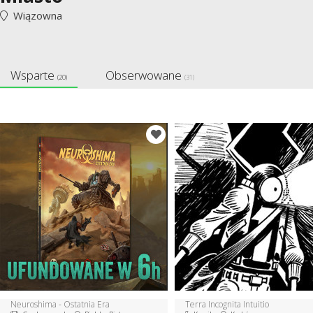
Wiązowna
Wsparte
Obserwowane
(20)
(31)
Neuroshima - Ostatnia Era
Terra Incognita Intuitio