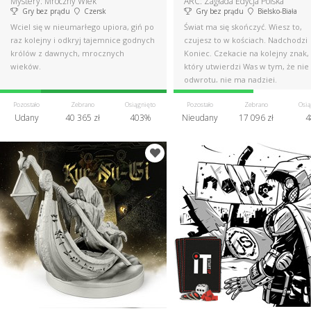
Mystery: Mroczny Wiek
ARC: Zagłada Edycja Polska
Gry bez prądu
Czersk
Gry bez prądu
Bielsko-Biała
Wciel się w nieumarłego upiora, giń po
Świat ma się skończyć. Wiesz to,
raz kolejny i odkryj tajemnice godnych
czujesz to w kościach. Nadchodzi
królów z dawnych, mrocznych
Koniec. Czekacie na kolejny znak,
wieków.
który utwierdzi Was w tym, że ni
odwrotu, nie ma nadziei.
Pozostało
Zebrano
Osiągnięto
Pozostało
Zebrano
Osią
Udany
40 365 zł
403%
Nieudany
17 096 zł
4