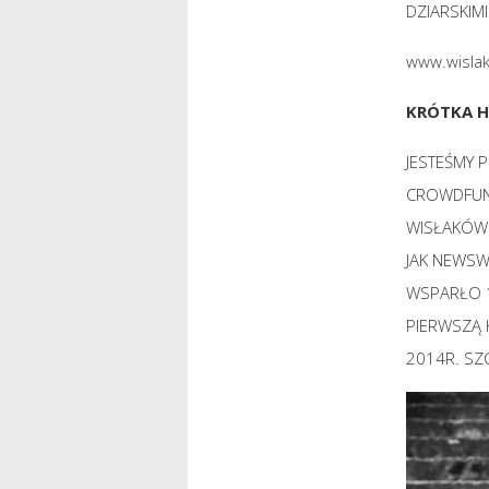
DZIARSKIM
www.wislak
KRÓTKA H
JESTEŚMY 
CROWDFUND
WISŁAKÓW 
JAK NEWSWE
WSPARŁO 
PIERWSZĄ 
2014R. SZ