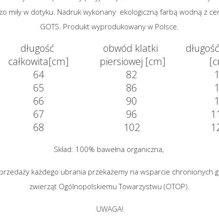
dzo miły w dotyku. Nadruk wykonany ekologiczną farbą wodną z cer
GOTS. Produkt wyprodukowany w Polsce.
długość
obwód klatki
długoś
całkowita[cm]
piersiowej [cm]
[
64
82
65
86
66
90
67
96
1
68
102
1
Skład: 100% bawełna organiczna,
 sprzedaży każdego ubrania przekażemy na wsparcie chronionych 
zwierząt Ogólnopolskiemu Towarzystwu (OTOP).
UWAGA!