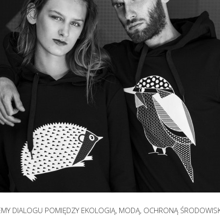
MY DIALOGU POMIĘDZY EKOLOGIĄ, MODĄ, OCHRONĄ ŚRODOWISK