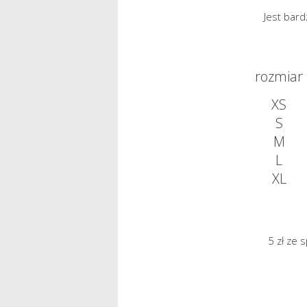
Jest bar
rozmiar
XS
S
M
L
XL
5 zł ze