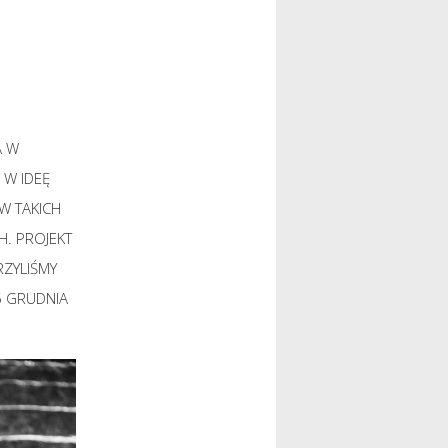
A W
 W IDEĘ
W TAKICH
H. PROJEKT
ZYLIŚMY
6 GRUDNIA