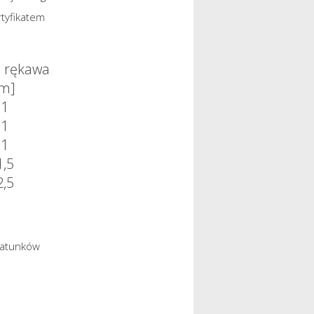
tyfikatem
ć rękawa
cm]
11
11
11
1,5
2,5
gatunków