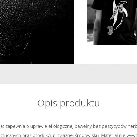
Opis produktu
kat zapewnia o uprawie ekologicznej bawełny bez pestycydów,her
tucznych oraz produkcji przyjaznej środowisku. Materiał nie wywołu