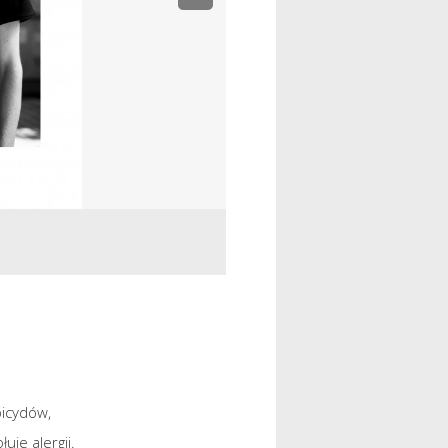
bicydów,
je alergii.