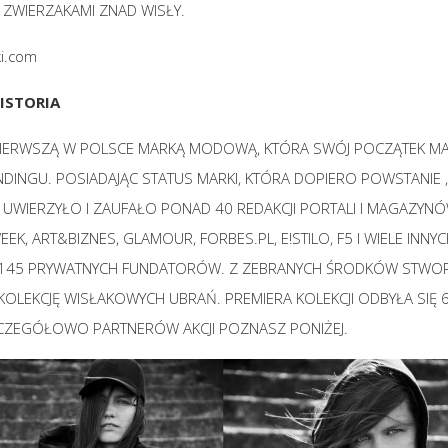
I ZWIERZAKAMI ZNAD WISŁY.
i.com
ISTORIA
PIERWSZĄ W POLSCE MARKĄ MODOWĄ, KTÓRA SWÓJ POCZĄTEK M
INGU. POSIADAJĄC STATUS MARKI, KTÓRA DOPIERO POWSTANIE ,
UWIERZYŁO I ZAUFAŁO PONAD 40 REDAKCJI PORTALI I MAGAZYNÓ
EK, ART&BIZNES, GLAMOUR, FORBES.PL, E!STILO, F5 I WIELE INNYC
145 PRYWATNYCH FUNDATORÓW. Z ZEBRANYCH ŚRODKÓW STWOR
KOLEKCJĘ WISŁAKOWYCH UBRAŃ. PREMIERA KOLEKCJI ODBYŁA SIĘ 
CZEGÓŁOWO PARTNERÓW AKCJI POZNASZ PONIŻEJ.