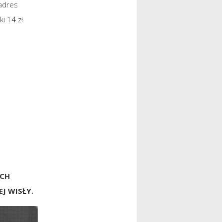
adres
i 14 zł
YCH
J WISŁY.