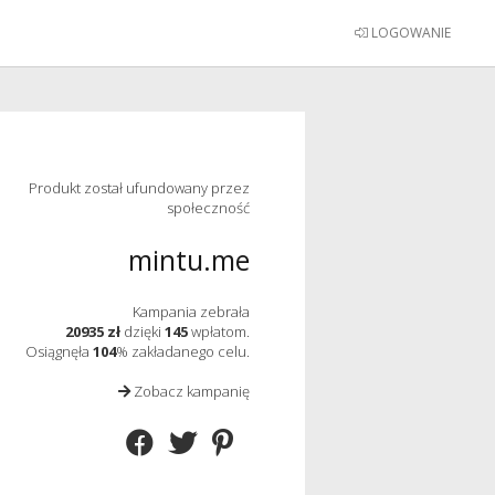
LOGOWANIE
Produkt został ufundowany przez
społeczność
mintu.me
Kampania zebrała
20935 zł
dzięki
145
wpłatom.
Osiągnęła
104
% zakładanego celu.
Zobacz kampanię