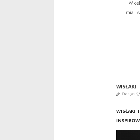
W ce
mial: 
WISŁAKI
Design
WISŁAKI 
INSPIROW