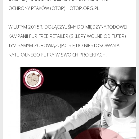
OCHRONY PTAKÓW (OTOP) -
OTOP.ORG.PL
.
W LUTYM 2015R. DOŁĄCZYLIŚMY DO MIĘDZYNARODOWEJ
KAMPANII FUR FREE RETAILER (SKLEPY WOLNE OD FUTER)
TYM SAMYM ZOBOWIĄZUJĄC SIĘ DO NIESTOSOWANIA
NATURALNEGO FUTRA W SWOICH PROJEKTACH.