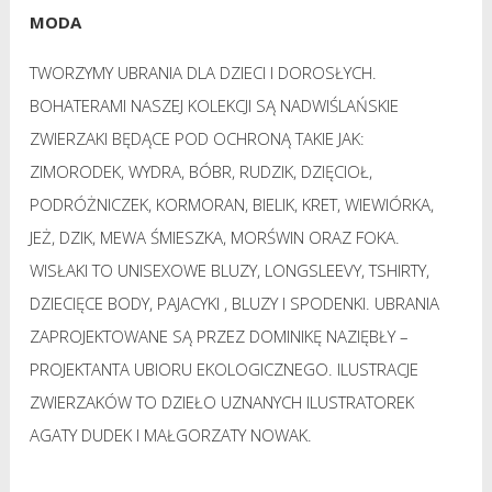
MODA
TWORZYMY UBRANIA DLA DZIECI I DOROSŁYCH.
BOHATERAMI NASZEJ KOLEKCJI SĄ NADWIŚLAŃSKIE
ZWIERZAKI BĘDĄCE POD OCHRONĄ TAKIE JAK:
ZIMORODEK, WYDRA, BÓBR, RUDZIK, DZIĘCIOŁ,
PODRÓŻNICZEK, KORMORAN, BIELIK, KRET, WIEWIÓRKA,
JEŻ, DZIK, MEWA ŚMIESZKA, MORŚWIN ORAZ FOKA.
WISŁAKI TO UNISEXOWE BLUZY, LONGSLEEVY, TSHIRTY,
DZIECIĘCE BODY, PAJACYKI , BLUZY I SPODENKI. UBRANIA
ZAPROJEKTOWANE SĄ PRZEZ DOMINIKĘ NAZIĘBŁY –
PROJEKTANTA UBIORU EKOLOGICZNEGO. ILUSTRACJE
ZWIERZAKÓW TO DZIEŁO UZNANYCH ILUSTRATOREK
AGATY DUDEK I MAŁGORZATY NOWAK.