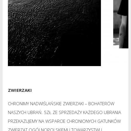
ZWIERZAKI
CHRONIMY NADWIŚLAŃSKIE ZWIERZAKI – BOHATERÓW
NASZYCH UBRAŃ. 5ZŁ ZE SPRZEDAŻY KAŻDEGO UBRANIA
PRZEKAZUJEMY NA WSPARCIE CHRONIONYCH GATUNKÓW
ZWIERZĄT OGÓLNOPOLSKIEMU TOWARZYSTWU