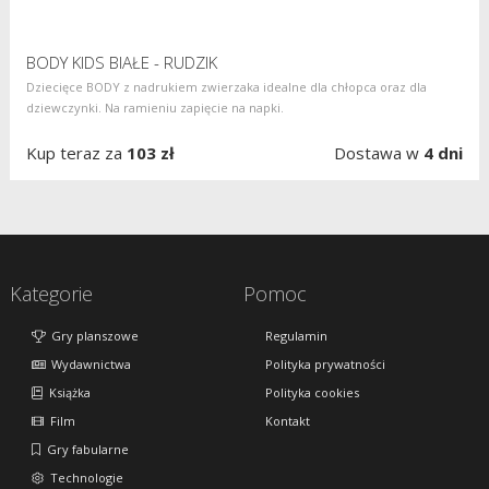
BODY KIDS BIAŁE - RUDZIK
Dziecięce BODY z nadrukiem zwierzaka idealne dla chłopca oraz dla
dziewczynki. Na ramieniu zapięcie na napki.
Kup teraz za
103 zł
Dostawa w
4 dni
Kategorie
Pomoc
Gry planszowe
Regulamin
Wydawnictwa
Polityka prywatności
Książka
Polityka cookies
Film
Kontakt
Gry fabularne
Technologie