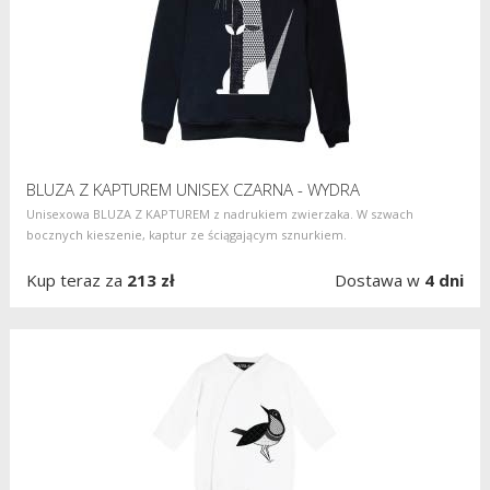
BLUZA Z KAPTUREM UNISEX CZARNA - WYDRA
Unisexowa BLUZA Z KAPTUREM z nadrukiem zwierzaka. W szwach
bocznych kieszenie, kaptur ze ściągającym sznurkiem.
Kup teraz za
213 zł
Dostawa w
4 dni