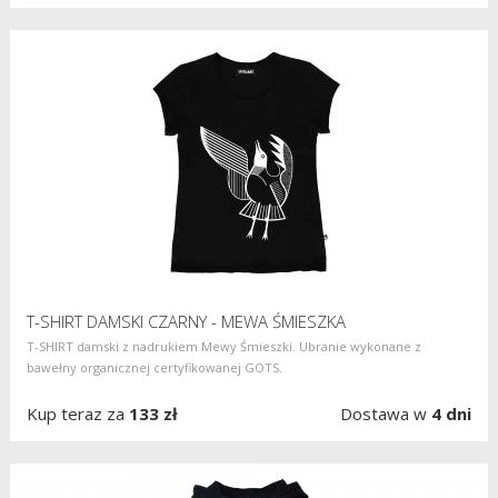
T-SHIRT DAMSKI CZARNY - MEWA ŚMIESZKA
T-SHIRT damski z nadrukiem Mewy Śmieszki. Ubranie wykonane z
bawełny organicznej certyfikowanej GOTS.
Kup teraz za
133 zł
Dostawa w
4 dni