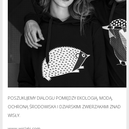
POSZUKUJEMY DIALOGU POMIĘDZY EKOLOGIĄ, MODĄ,
OCHRONĄ ŚRODOWISKA I DZIARSKIMI ZWIERZAKAMI ZNAD
WISŁY.
www.wislaki.com