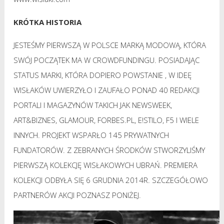
KRÓTKA HISTORIA
JESTEŚMY PIERWSZĄ W POLSCE MARKĄ MODOWĄ, KTÓRA
SWÓJ POCZĄTEK MA W CROWDFUNDINGU. POSIADAJĄC
STATUS MARKI, KTÓRA DOPIERO POWSTANIE , W IDEĘ
WISŁAKÓW UWIERZYŁO I ZAUFAŁO PONAD 40 REDAKCJI
PORTALI I MAGAZYNÓW TAKICH JAK NEWSWEEK,
ART&BIZNES, GLAMOUR, FORBES.PL, E!STILO, F5 I WIELE
INNYCH. PROJEKT WSPARŁO 145 PRYWATNYCH
FUNDATORÓW. Z ZEBRANYCH ŚRODKÓW STWORZYLIŚMY
PIERWSZĄ KOLEKCJĘ WISŁAKOWYCH UBRAŃ. PREMIERA
KOLEKCJI ODBYŁA SIĘ 6 GRUDNIA 2014R. SZCZEGÓŁOWO
PARTNERÓW AKCJI POZNASZ PONIŻEJ.