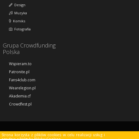
Design
Muzyka
Komiks
Fotografia
Grupa Crowdfunding
Polska
Wspieram.to
Patronite.pl
Fans4club.com
Wearelegion.pl
Akademia.cf
Crowdfest.pl
© Copyright 2013 - 2026 Crowdmade.pl. All rights reserved. Created and
Strona korzysta z plików cookies w celu realizacji usług i
designed by
powered by