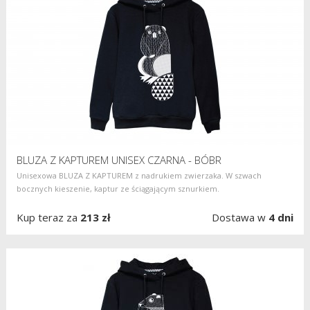
BLUZA Z KAPTUREM UNISEX CZARNA - BÓBR
​Unisexowa BLUZA Z KAPTUREM z nadrukiem zwierzaka. W szwach
bocznych kieszenie, kaptur ze ściągającym sznurkiem.
Kup teraz za
213 zł
Dostawa w
4 dni