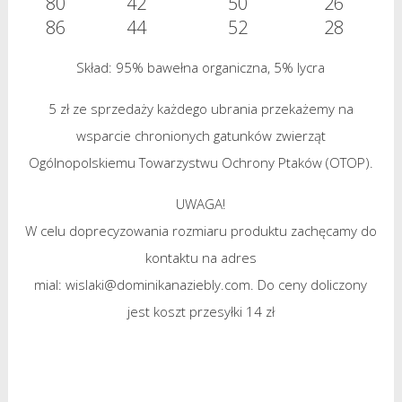
80
42
50
26
86
44
52
28
Skład: 95% bawełna organiczna, 5% lycra
5 zł ze sprzedaży każdego ubrania przekażemy na
wsparcie chronionych gatunków zwierząt
Ogólnopolskiemu Towarzystwu Ochrony Ptaków (OTOP).
UWAGA!
W celu doprecyzowania rozmiaru produktu zachęcamy do
kontaktu na adres
mial: wislaki@dominikanaziebly.com. Do ceny doliczony
jest koszt przesyłki 14 zł