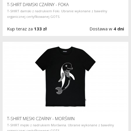
T-SHIRT DAMSKI CZARNY - FOKA
T-SHIRT damski z nadrukiem Foki. Ubranie wykonane z bawełny
organicznej certyfikowanej GOTS.
Kup teraz za
133 zł
Dostawa w
4 dni
T-SHIRT MĘSKI CZARNY - MORŚWIN
T-SHIRT męski z nadrukiem Morświna. Ubranie wykonane z bawełny
organicznej certyfikowanej GOTS.