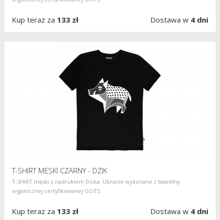
Kup teraz za
133 zł
Dostawa w
4 dni
T-SHIRT MĘSKI CZARNY - DZIK
T-SHIRT męski z nadrukiem Dzika. Ubranie wykonane z bawełny
organicznej certyfikowanej GOTS.
Kup teraz za
133 zł
Dostawa w
4 dni