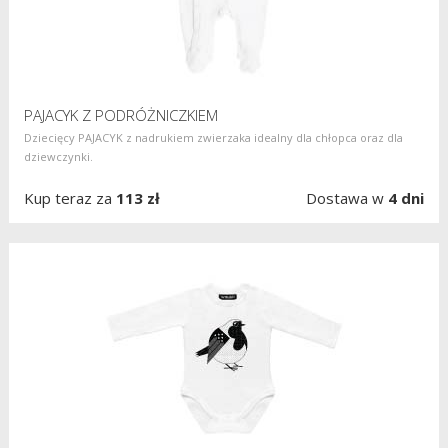
PAJACYK Z PODRÓŻNICZKIEM
​Dziecięcy PAJACYK z nadrukiem zwierzaka idealny dla chłopca oraz dla
dziewczynki.
Kup teraz za
113 zł
Dostawa w
4 dni