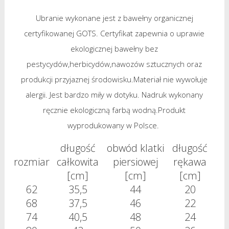
Ubranie wykonane jest z bawełny organicznej
certyfikowanej GOTS. Certyfikat zapewnia o uprawie
ekologicznej bawełny bez
pestycydów,herbicydów,nawozów sztucznych oraz
produkcji przyjaznej środowisku.Materiał nie wywołuje
alergii. Jest bardzo miły w dotyku. Nadruk wykonany
ręcznie ekologiczną farbą wodną.Produkt
wyprodukowany w Polsce.
długość
obwód klatki
długość
rozmiar
całkowita
piersiowej
rękawa
[cm]
[cm]
[cm]
62
35,5
44
20
68
37,5
46
22
74
40,5
48
24