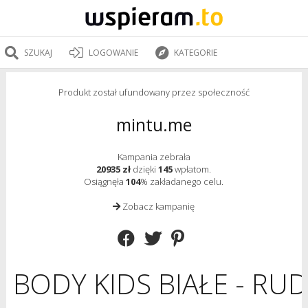
SZUKAJ
LOGOWANIE
KATEGORIE
Produkt został ufundowany przez społeczność
mintu.me
Kampania zebrała
20935 zł
dzięki
145
wpłatom.
Osiągnęła
104
% zakładanego celu.
Zobacz kampanię
BODY KIDS BIAŁE - RUD