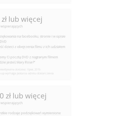
 zł lub więcej
 wspierających
ziękowania na facebooku, stronie i w opisie
 DVD
ość dzieci z obejrzenia filmu z ich udziałem
lemy Ci pocztą DVD z nagranym filmem
dzie jesteś Mary Rose?"
ewidywana dostawa: lipiec 2016
up wymaga podania adresu dostarczenia
0 zł lub więcej
 wspierających
ystkie rodzaje podziękowań wymienione