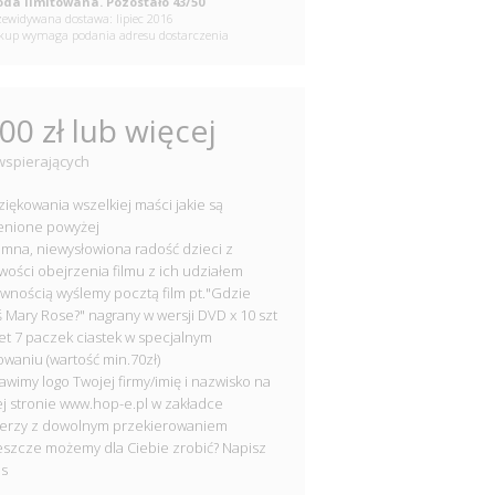
da limitowana. Pozostało 43/50
ewidywana dostawa: lipiec 2016
up wymaga podania adresu dostarczenia
00 zł lub więcej
wspierających
ziękowania wszelkiej maści jakie są
enione powyżej
omna, niewysłowiona radość dzieci z
wości obejrzenia filmu z ich udziałem
ewnością wyślemy pocztą film pt."Gdzie
ś Mary Rose?" nagrany w wersji DVD x 10 szt
iet 7 paczek ciastek w specjalnym
waniu (wartość min.70zł)
tawimy logo Twojej firmy/imię i nazwisko na
j stronie www.hop-e.pl w zakładce
nerzy z dowolnym przekierowaniem
jeszcze możemy dla Ciebie zrobić? Napisz
as