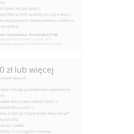
żej
ć dzieci też jak wyżej :)
rany film na DVD wyślemy pocztą a wraz z
aczkę pysznych ciastek (reklama ciastek w
e projektu)
da limitowana. Pozostało 57/100
ewidywana dostawa: czerwiec 2016
up wymaga podania adresu dostarczenia
0 zł lub więcej
 wspierających
ystkie rodzaje podziękowań wymienione
żej
 zwykle dorzucamy radość dzieci z
zenia filmu o nich :)
lemy Ci film pt."Gdzie jesteś Mary Rose?"
any na DVD
zucimy ciastka
yślemy Ci szczególne imienne