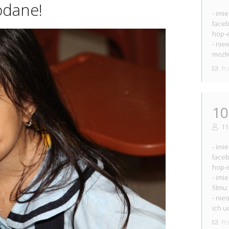
odane!
- imi
faceb
hop-e
- nie
możli
Prz
10
11
- imi
faceb
hop-e
- imi
filmu
- nie
ich u
Prz