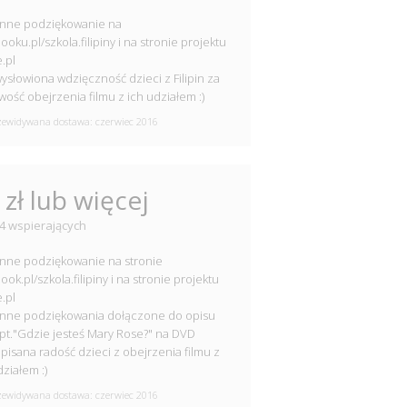
enne podziękowanie na
ooku.pl/szkola.filipiny i na stronie projektu
.pl
wysłowiona wdzięczność dzieci z Filipin za
wość obejrzenia filmu z ich udziałem :)
ewidywana dostawa: czerwiec 2016
 zł lub więcej
4 wspierających
enne podziękowanie na stronie
ook.pl/szkola.filipiny i na stronie projektu
.pl
enne podziękowania dołączone do opisu
 pt."Gdzie jesteś Mary Rose?" na DVD
opisana radość dzieci z obejrzenia filmu z
działem :)
ewidywana dostawa: czerwiec 2016