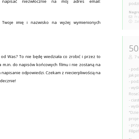
ę napisać niezwłocznie na mój adres email:
podzi
Nagro
Prz
Zak
ć Twoje imię i nazwisko na wyżej wymienionych
.
50
i od Was? To nie będę wiedziała co zrobić i przez to
7 
 m.in. do napisów końcowych filmu i nie zostaną na
- pod
na napisanie odpowiedzi. Czekam z niecierpliwością na
jak p
decznie!
- pod
- wyś
Rose
- cia
- wyś
"Dzie
proje
- prz
Filipi