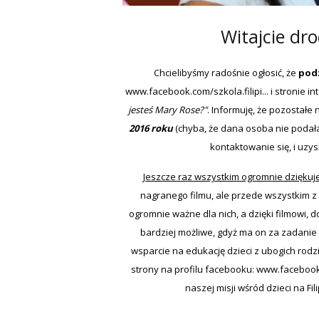
Witajcie dr
Chcielibyśmy radośnie ogłosić, że
pod
www.facebook.com/szkola.filipi...
i stronie i
jesteś Mary Rose?"
. Informuję, że pozostałe
2016 roku
(chyba, że dana osoba nie podał
kontaktowanie się, i uzys
Jeszcze raz wszystkim ogromnie dzięku
nagranego filmu, ale przede wszystkim z t
ogromnie ważne dla nich, a dzięki filmowi, d
bardziej możliwe, gdyż ma on za zadanie
wsparcie na edukację dzieci z ubogich rodzi
strony na profilu facebooku:
www.facebook.p
naszej misji wśród dzieci na Fil