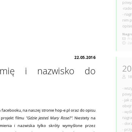
powy
-radoś
- nag
nim p
opisi
Nagro
Prz
Zak
22.05.2016
20
imię i nazwisko do
18
- wsz
powy
- jak
obejr
facebooku, na naszej stronie hop-e.pl oraz do opisu
- wyś
nagr
 projekt filmu
"Gdzie jesteś Mary Rose?"
. Niestety na
- dor
ienia i nazwiska tylko skróty wymyślone przez
- prz