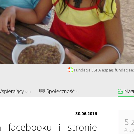
Fundacja ESPA espa@fundacjae
spierający
Społeczność
Nag
(210)
(1)
30.06.2016
5 
a facebooku i stronie
30