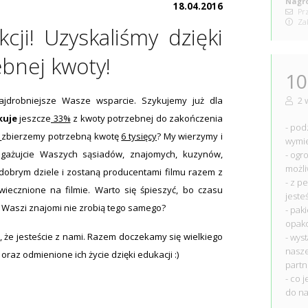
Nagro
18.04.2016
Prz
Zak
cji! Uzyskaliśmy dzięki
bnej kwoty!
10
2 
ajdrobniejsze Wasze wsparcie. Szykujemy już dla
kuje
jeszcze
33%
z kwoty potrzebnej do zakończenia
- pod
i
zbierzemy potrzebną kwotę
6 tysięcy
? My wierzymy i
wymi
gażujcie Waszych sąsiadów, znajomych, kuzynów,
- ogr
możli
 dobrym dziele i zostaną producentami filmu razem z
- z p
iecznione na filmie. Warto się śpieszyć, bo czasu
jeste
zy Waszi znajomi nie zrobią tego samego?
- pak
opako
 że jesteście z nami. Razem doczekamy się wielkiego
- wys
nasze
 oraz odmienione ich życie dzięki edukacji :)
part
- co 
do n