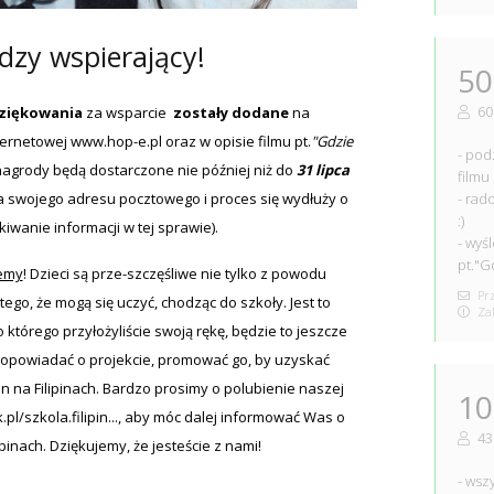
odzy wspierający!
50
60
ziękowania
za wsparcie
zostały dodane
na
nternetowej
www.hop-e.pl
oraz w opisie filmu pt.
"Gdzie
- pod
 nagrody będą dostarczone nie później niż do
31 lipca
filmu
a swojego adresu pocztowego i proces się wydłuży o
- rad
:)
kiwanie informacji w tej sprawie).
- wyś
pt."G
jemy
! Dzieci są prze-szczęśliwe nie tylko z powodu
Prz
ego, że mogą się uczyć, chodząc do szkoły. Jest to
Zak
o którego przyłożyliście swoją rękę, będzie to jeszcze
 opowiadać o projekcie, promować go, by uzyskać
n na Filipinach. Bardzo prosimy o polubienie naszej
10
l/szkola.filipin...
, aby móc dalej informować Was o
43
ipinach. Dziękujemy, że jesteście z nami!
- wsz