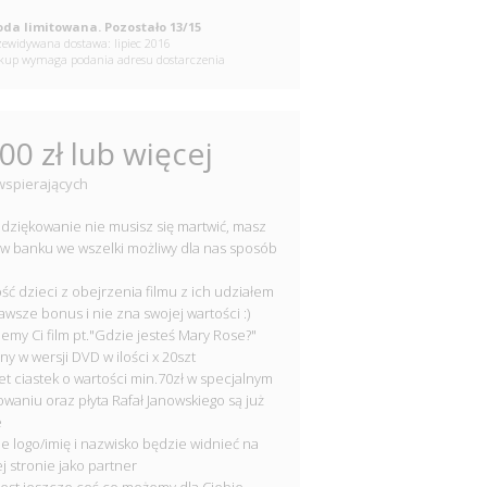
da limitowana. Pozostało 13/15
ewidywana dostawa: lipiec 2016
up wymaga podania adresu dostarczenia
00 zł lub więcej
wspierających
odziękowanie nie musisz się martwić, masz
k w banku we wszelki możliwy dla nas sposób
ość dzieci z obejrzenia filmu z ich udziałem
zawsze bonus i nie zna swojej wartości :)
lemy Ci film pt."Gdzie jesteś Mary Rose?"
ny w wersji DVD w ilości x 20szt
iet ciastek o wartości min.70zł w specjalnym
waniu oraz płyta Rafał Janowskiego są już
e
je logo/imię i nazwisko będzie widnieć na
j stronie jako partner