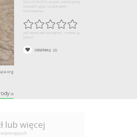
Dnia 23.04.2016 projekt zakończył się
sukcesem, gdyż uzyskał pełne
finansowanie.
Jeśli wspierałeś kampanię - możesz ją
ocenić!
OBSERWUJ
(2)
spa.org
rody
(9)
zł lub więcej
 wspierających