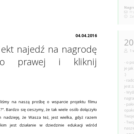
Nagro
Prz
Zak
04.04.2016
20
jekt najedź na nagrodę
1 
 prawej i kliknij
- o p
je ja
:)
- rad
jest 
- Wyś
nagra
liśmy na naszą prośbę o wsparcie projektu filmu
- pak
". Bardzo się cieszymy, że tak wiele osób dołączyło
opako
Twoj
nadzieję, że Wasza też, jest wielka, gdyż razem
- Two
akim jest działanie w dziedzinie edukacji wśród
nasze