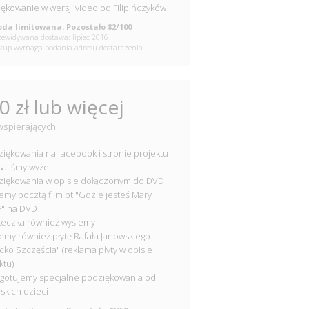
ękowanie w wersji video od Filipińczyków
da limitowana. Pozostało 82/100
ewidywana dostawa: lipiec 2016
up wymaga podania adresu dostarczenia
0 zł lub więcej
wspierających
ziękowania na facebook i stronie projektu
isaliśmy wyżej
ziękowania w opisie dołączonym do DVD
lemy pocztą film pt."Gdzie jesteś Mary
?" na DVD
steczka również wyślemy
lemy również płytę Rafała Janowskiego
cko Szczęścia" (reklama płyty w opisie
ktu)
ygotujemy specjalne podziękowania od
ńskich dzieci