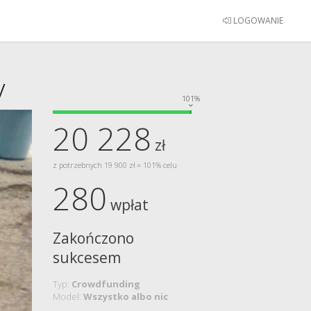
LOGOWANIE
y
101%
20 228
zł
z potrzebnych 19 900 zł = 101% celu
280
wpłat
Zakończono
sukcesem
Typ:
Crowdfunding
Model:
Wszystko albo nic