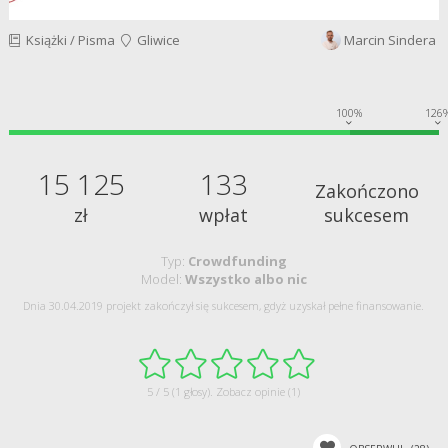
Książki / Pisma
Gliwice
Marcin Sindera
100%
126
15 125
133
Zakończono
zł
wpłat
sukcesem
Typ:
Crowdfunding
Model:
Wszystko albo nic
Dnia 30.04.2019 projekt zakończył się sukcesem, gdyż uzyskał pełne finansowanie.
5 / 5 (1 głosy).
Zobacz opinie (1)