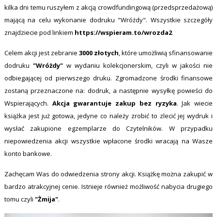
kilka dni temu ruszyłem z akcją crowdfundingową (przedsprzedażową)
mającą na celu wykonanie dodruku "Wróżdy". Wszystkie szczegóły
znajdziecie pod linkiem
https://wspieram.to/wrozda2
Celem akcji jest zebranie
3000 złotyc
h
, które umożliwią sfinansowanie
dodruku
"Wróżdy"
w wydaniu kolekcjonerskim, czyli w jakości nie
odbiegającej od pierwszego druku. Zgromadzone środki finansowe
zostaną przeznaczone na: dodruk, a następnie wysyłkę powieści do
Wspierających.
Akcja gwarantuje zakup bez ryzyka
. Jak wiecie
książka jest już gotowa, jedyne co należy zrobić to zlecić jej wydruk i
wysłać zakupione egzemplarze do Czytelników. W przypadku
niepowiedzenia akcji wszystkie wpłacone środki wracają na Wasze
konto bankowe.
Zachęcam Was do odwiedzenia strony akcji. Książkę można zakupić w
bardzo atrakcyjnej cenie. Istnieje również możliwość nabycia drugiego
tomu czyli
"Żmija"
.