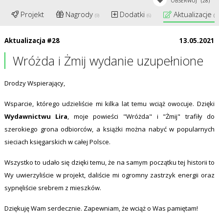
OBSERWUJ
(28)
Projekt
Nagrody
Dodatki
Aktualizacje
(9)
(6)
(28
Aktualizacja #28
13.05.2021
Wróżda i Żmij wydanie uzupełnione
Drodzy Wspierający,
Wsparcie, którego udzieliście mi kilka lat temu wciąż owocuje. Dzięki
Wydawnictwu Lira
, moje powieści "Wróżda" i "Żmij" trafiły do
szerokiego grona odbiorców, a książki można nabyć w popularnych
sieciach księgarskich w całej Polsce.
Wszystko to udało się dzięki temu, że na samym początku tej historii to
Wy uwierzyliście w projekt, daliście mi ogromny zastrzyk energii oraz
sypnęliście srebrem z mieszków.
Dziękuję Wam serdecznie. Zapewniam, że wciąż o Was pamiętam!