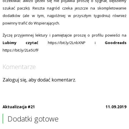
oczekiwać awizo (jeżeli się nie pojawia proszę o sygnał, będziemy
szukać paczki). Reszta nagród czeka jeszcze na skompletowanie
dodatków (ale w tym, najpóźniej w przyszłym tygodniu) również
powinny trafić do Wspierających.
Życzę przyjemnej lektury i pamiętajcie proszę o profilu powieści na
Lubimy czytać
https://bit.ly/2LnbXNP
i
Goodreads
https://bit.ly/2Le5UfF
Komentarze
Zaloguj się, aby dodać komentarz.
Aktualizacja #21
11.09.2019
Dodatki gotowe