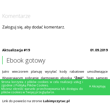
Komentarze
Zaloguj się, aby dodać komentarz.
Aktualizacja #19
01.09.2019
Ebook gotowy
Jutro wieczorem planuję wysyłać kody rabatowe umożliwiające
Wspierającym pobranie darmowego ebooka
"Żmij"
. Tego samego
Strona korzysta z plików cookies w celu realizacji usług i
dnia powieść w wersji elektronicznej powinna trafić do normalnej
zgodnie z
Polityką Plików Cookies
.
Akceptuję
Możesz określić warunki przechowywania lub dostępu do
sprzedaży w sklepie internetowym
ebookpoint.pl
plików cookies w Twojej przeglądarce.
Link do powieści na stronie
Lubimyczytac.pl