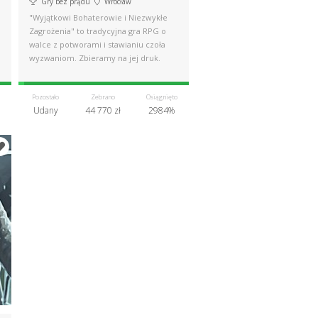
Gry bez prądu
Wrocław
"Wyjątkowi Bohaterowie i Niezwykłe
Zagrożenia" to tradycyjna gra RPG o
walce z potworami i stawianiu czoła
wyzwaniom. Zbieramy na jej druk.
Pozostało
Zebrano
Osiągnięto
Udany
44 770 zł
2984%