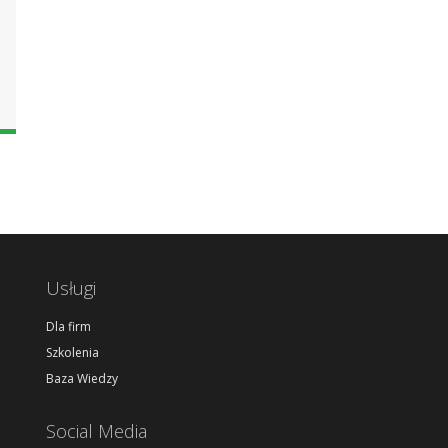
Usługi
Dla firm
Szkolenia
Baza Wiedzy
Social Media