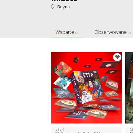
Gdyna
Wsparte
Obserwowane
(7)
(7)
ETER
C