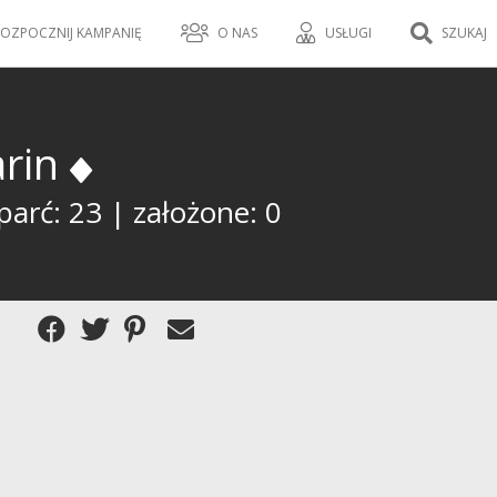
OZPOCZNIJ KAMPANIĘ
O NAS
USŁUGI
SZUKAJ
arin
parć: 23 | założone: 0