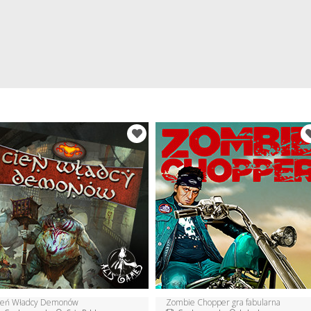
ień Władcy Demonów
Zombie Chopper gra fabularna