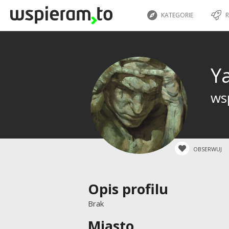
KATEGORIE
R
Y
ws
OBSERWUJ
Opis profilu
Brak
Miasto