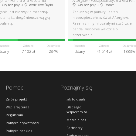
gonia - Ponura Gra Fabularna
Afterglow - Postapokaliptyczna Gra Fabularna
Gry bez prądu
Wodzisław Śląski
Gry bez prądu
Radom
gonia jest niezwykle mroczną,
Zanurz się w ponury i pełen
utalną i... dosyć nieuczciwą grą
niebezpieczeństw świat Afterglow.
bularną.
Razem z innymi ocalałymi stwórzcie
bandę i wspólnie walczcie o
przetrwanie.
ozostało
Zebrano
Osiągnięto
Pozostało
Zebrano
Osiągnięto
Udany
7 102 zł
284%
Udany
41 514 zł
1383%
Pomoc
Poznajmy się
Załóż projekt
Jak to działa
Wspieraj teraz
Dlaczego
Wspieram.to
Regulamin
Media o nas
Polityka prywatności
Partnerzy
Polityka cookies
Ambasadorzy