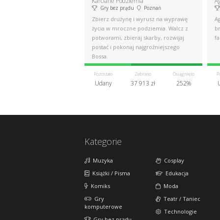
Karciane Podziemia
A
Gry bez prądu
Poznań
Zbierz drużynę i wyrusz na wyprawę
A
życia w mroczne podziemia. Walcz z
br
potworami, zbieraj skarby, rozwijaj
fa
postać i pokonaj najgroźniejszego
Bossa.
Pozostało
Zebrano
Osiągnięto
P
Udany
37 913 zł
252%
Kategorie
Muzyka
Cosplay
Książki / Pisma
Edukacja
Komiks
Moda
Gry
Teatr / Taniec
komputerowe
Technologie
Gry bez prądu