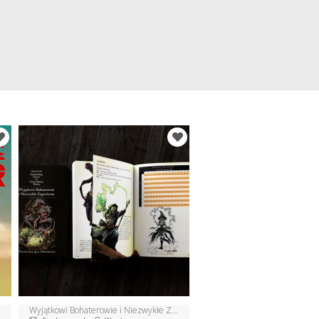
Wyjątkowi Bohaterowie i Niezwykłe Zagrożenia - gra RPG