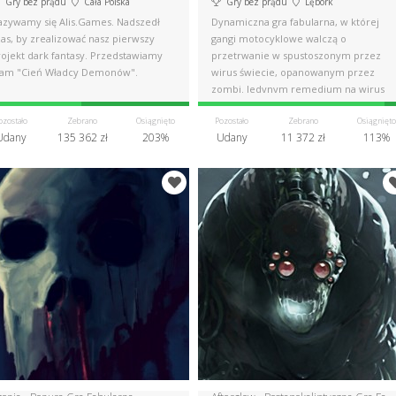
Gry bez prądu
Cała Polska
Gry bez prądu
Lębork
azywamy się Alis.Games. Nadszedł
Dynamiczna gra fabularna, w której
as, by zrealizować nasz pierwszy
gangi motocyklowe walczą o
rojekt dark fantasy. Przedstawiamy
przetrwanie w spustoszonym przez
am "Cień Władcy Demonów".
wirus świecie, opanowanym przez
zombi. Jedynym remedium na wirus
jest alkohol.
ozostało
Zebrano
Osiągnięto
Pozostało
Zebrano
Osiągnięto
Udany
135 362 zł
203%
Udany
11 372 zł
113%