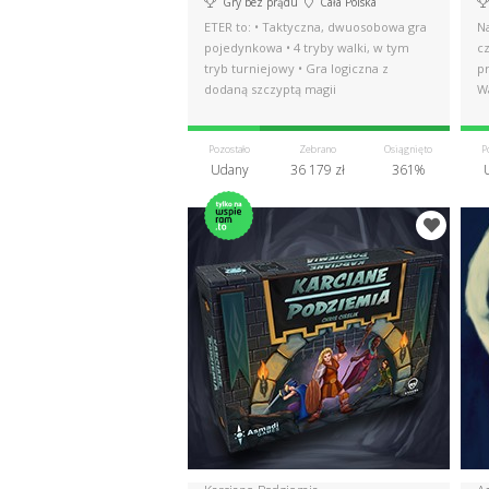
Gry bez prądu
Cała Polska
ETER to: • Taktyczna, dwuosobowa gra
N
pojedynkowa • 4 tryby walki, w tym
cz
tryb turniejowy • Gra logiczna z
p
dodaną szczyptą magii
W
Pozostało
Zebrano
Osiągnięto
P
Udany
36 179 zł
361%