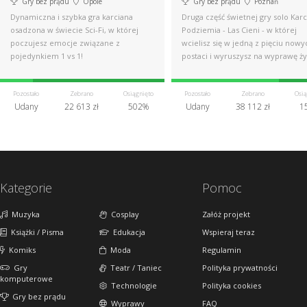
Gry bez prądu
Opole
Gry bez prądu
Poznań
Dynamiczna i szybka gra karciana
Druga część świetnej gry solo Kar
osadzona w świecie Sci-Fi, w której
Podziemia - Las Cieni - w której
poczujesz emocje związane z
wcielisz się w jedną z pięciu nowy
pojedynkiem 1 vs 1!
postaci i wyruszysz na wyprawę ży
Pozostało
Zebrano
Osiągnięto
Pozostało
Zebrano
Osią
Udany
22 613 zł
502%
Udany
38 112 zł
1
Kategorie
Pomoc
Muzyka
Cosplay
Załóż projekt
Książki / Pisma
Edukacja
Wspieraj teraz
Komiks
Moda
Regulamin
Gry
Teatr / Taniec
Polityka prywatności
komputerowe
Technologie
Polityka cookies
Gry bez prądu
Wyprawy
FAQ