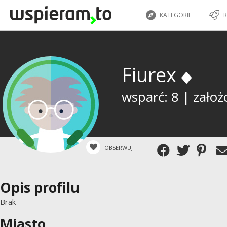
KATEGORIE
R
Fiurex
wsparć: 8 | założ
OBSERWUJ
Opis profilu
Brak
Miasto