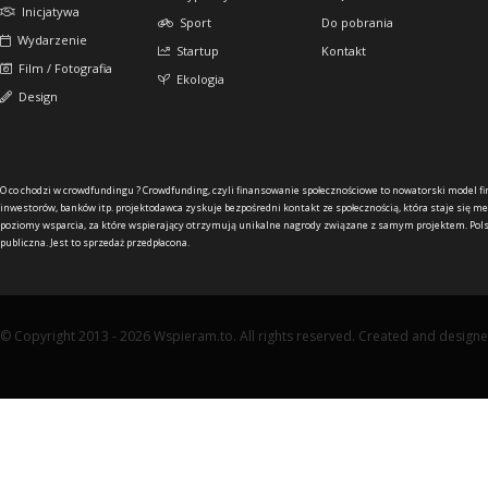
Inicjatywa
Sport
Do pobrania
Wydarzenie
Startup
Kontakt
Film / Fotografia
Ekologia
Design
O co chodzi w crowdfundingu ?
Crowdfunding, czyli finansowanie społecznościowe to nowatorski model f
inwestorów, banków itp. projektodawca zyskuje bezpośredni kontakt ze społecznością, która staje się me
poziomy wsparcia, za które wspierający otrzymują unikalne nagrody związane z samym projektem. Pols
publiczna. Jest to sprzedaż przedpłacona.
© Copyright 2013 - 2026 Wspieram.to. All rights reserved. Created and design