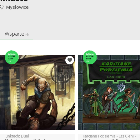
Mysłowice
Wsparte
(4)
Junktech: Duel
Karciane Podziemia - Las Cieni -