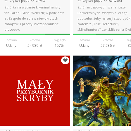
Gry bez prądu
Gliwice
Gry bez prądu
Warszawa
Zbiórka na wydanie kryminalnej gry
Zbiór erpegowych scenariuszy
fabularnej Glina. Wciel się w policjanta
uniwersalnych. Wszystko, czego
z „Zespołu do spraw niewykrytych
potrzeba, żeby na sesji stworzyć k
zabójstw” i przeżyj niezapomniane
rodem z „True Detective”,
przygody.
„Mindhuntera” czy „Milczenia Owi
Pozostało
Zebrano
Osiągnięto
Pozostało
Zebrano
Osią
Udany
54 989 zł
157%
Udany
57 586 zł
3