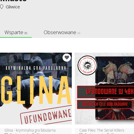
Gliwice
Wsparte
Obserwowane
(8)
(4)
Glina - kryminalna gra fabularna
Case Files: The Serial Killers