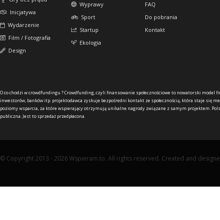
Wyprawy
FAQ
Inicjatywa
Sport
Do pobrania
Wydarzenie
Startup
Kontakt
Film / Fotografia
Ekologia
Design
O co chodzi w crowdfundingu ?
Crowdfunding, czyli finansowanie społecznościowe to nowatorski model f
inwestorów, banków itp. projektodawca zyskuje bezpośredni kontakt ze społecznością, która staje się me
poziomy wsparcia, za które wspierający otrzymują unikalne nagrody związane z samym projektem. Pols
publiczna. Jest to sprzedaż przedpłacona.
© Copyright 2013 - 2026 Wspieram.to. All rights reserved. Created and design