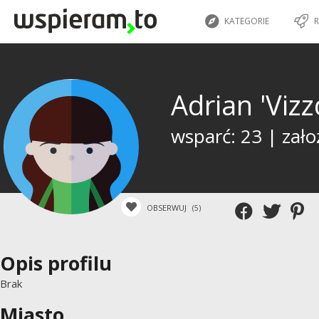
KATEGORIE
R
Adrian 'Viz
wsparć: 23 | zało
OBSERWUJ
(5)
Opis profilu
Brak
Miasto