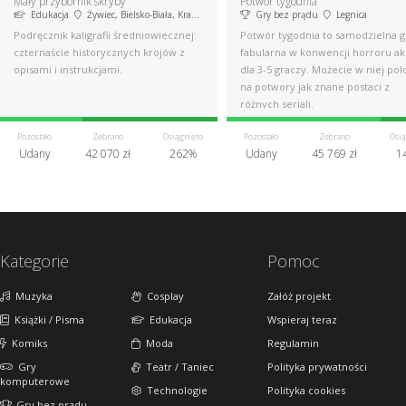
Mały przybornik skryby
Potwór tygodnia
Edukacja
Żywiec, Bielsko-Biała, Kraków
Gry bez prądu
Legnica
Podręcznik kaligrafii średniowiecznej:
Potwór tygodnia to samodzielna g
czternaście historycznych krojów z
fabularna w konwencji horroru akc
opisami i instrukcjami.
dla 3-5 graczy. Możecie w niej po
na potwory jak znane postaci z
różnych seriali.
Pozostało
Zebrano
Osiągnięto
Pozostało
Zebrano
Osią
Udany
42 070 zł
262%
Udany
45 769 zł
1
Kategorie
Pomoc
Muzyka
Cosplay
Załóż projekt
Książki / Pisma
Edukacja
Wspieraj teraz
Komiks
Moda
Regulamin
Gry
Teatr / Taniec
Polityka prywatności
komputerowe
Technologie
Polityka cookies
Gry bez prądu