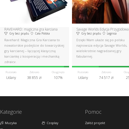
RAVEHARD: magiczna gra karciana
Savage Worlds Edycja Przygodowa
Gry bez prądu
Cała Polska
Gry bez prądu
Legnica
Ravehard: Magiczna Gra Karciana to
Dzięki Wam ukaże się po polsku
nowatorskie podejście do towarzyskiej
najnowsza edycja Savage Worlds,
gry karcianej – łączącej klasyczną
wielokrotnie nagradzanej gry
karciankę z kooperacją i mechaniką
fabularnej.
zdrajcy.
Pozostało
Zebrano
Osiągnięto
Pozostało
Zebrano
Osią
Udany
38 855 zł
107%
Udany
74 517 zł
2
Kategorie
Pomoc
Muzyka
Cosplay
Załóż projekt