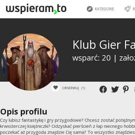
KATEGORIE
R
Klub Gier F
wsparć: 20 | zało
OBSERWUJ
(1)
Opis profilu
Czy lubisz fantastykę i gry przygodowe? Chcesz zostać potężn
krwiożerczej księżniczki? Odzyskać pierścień z łap niecnego hob
poczekać aż przygoda znajdzie Cię sama? To wszystko znajdziesz