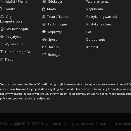
Książki / Pisma
Edukacja
Wspieraj teraz
Komiks
Moda
Regulamin
Gry
Teatr / Taniec
Polityka prywatności
komputerowe
Technologie
Polityka cookies
Gry bez prądu
Wyprawy
FAQ
Inicjatywa
Sport
Do pobrania
Wydarzenie
Startup
Kontakt
Film / Fotografia
Ekologia
Design
O co chodzi w crowdfundingu ?
Crowdfunding, czyli finansowanie społecznościowe to nowatorski model f
inwestorów, banków itp. projektodawca zyskuje bezpośredni kontakt ze społecznością, która staje się me
poziomy wsparcia, za które wspierający otrzymują unikalne nagrody związane z samym projektem. Pols
publiczna. Jest to sprzedaż przedpłacona.
© Copyright 2013 - 2026 Wspieram.to. All rights reserved. Created and design