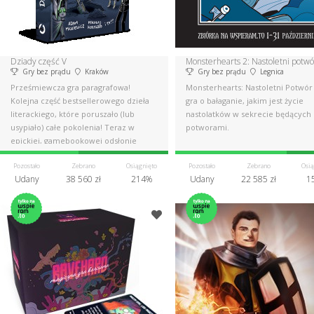
Dziady część V
Monsterhearts 2: Nastoletni potwó
Gry bez prądu
Kraków
Gry bez prądu
Legnica
Prześmiewcza gra paragrafowa!
Monsterhearts: Nastoletni Potwór
Kolejna część bestsellerowego dzieła
gra o bałaganie, jakim jest życie
literackiego, które poruszało (lub
nastolatków w sekrecie będących
usypiało) całe pokolenia! Teraz w
potworami.
epickiej, gamebookowej odsłonie
Pozostało
Zebrano
Osiągnięto
Pozostało
Zebrano
Osią
Udany
38 560 zł
214%
Udany
22 585 zł
1