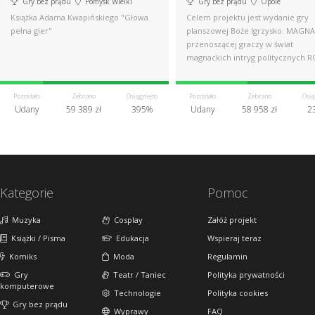
Gry bez prądu
Pomysk Wielki
Gry bez prądu
Opole
Książka Adama Kwapińskiego "Głowa
Celem projektu jest wydanie gry
pełna gier"
planszowej Boże Igrzysko: MAGNA
przenoszącej graczy w świat
magnackich intryg politycznych R
Pozostało
Zebrano
Osiągnięto
Pozostało
Zebrano
Osią
Udany
59 389 zł
395%
Udany
58 958 zł
2
Kategorie
Pomoc
Muzyka
Cosplay
Załóż projekt
Książki / Pisma
Edukacja
Wspieraj teraz
Komiks
Moda
Regulamin
Gry
Teatr / Taniec
Polityka prywatności
komputerowe
Technologie
Polityka cookies
Gry bez prądu
Wyprawy
FAQ