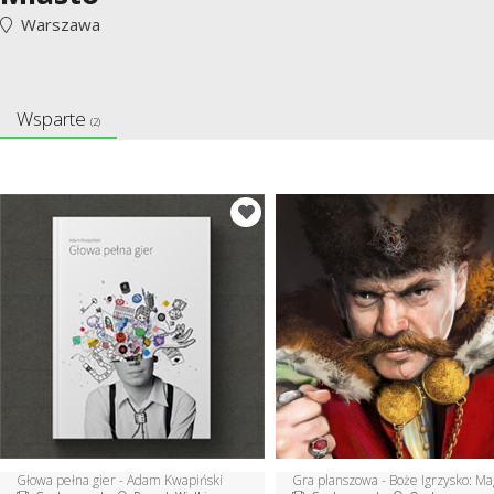
Warszawa
Wsparte
(2)
Głowa pełna gier - Adam Kwapiński
Gra planszowa - Boże Igrzysko: Ma