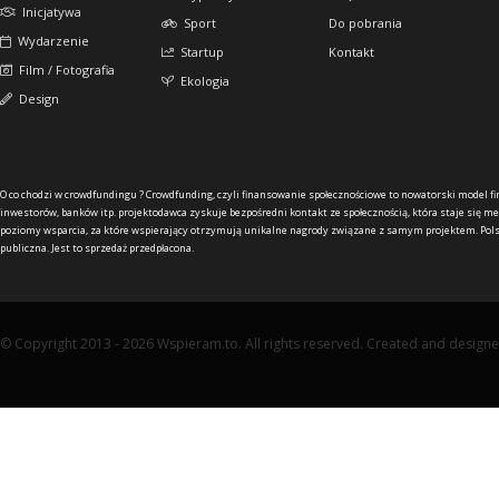
Inicjatywa
Sport
Do pobrania
Wydarzenie
Startup
Kontakt
Film / Fotografia
Ekologia
Design
O co chodzi w crowdfundingu ?
Crowdfunding, czyli finansowanie społecznościowe to nowatorski model f
inwestorów, banków itp. projektodawca zyskuje bezpośredni kontakt ze społecznością, która staje się me
poziomy wsparcia, za które wspierający otrzymują unikalne nagrody związane z samym projektem. Pols
publiczna. Jest to sprzedaż przedpłacona.
© Copyright 2013 - 2026 Wspieram.to. All rights reserved. Created and design