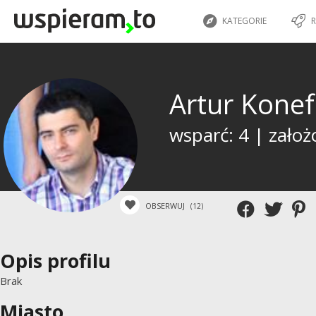
KATEGORIE
R
Artur Kone
wsparć: 4 | założ
OBSERWUJ
(12)
Opis profilu
Brak
Miasto