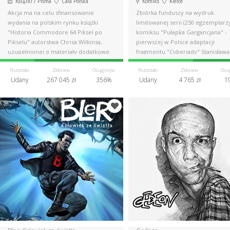
Książki / Pisma
Cała Polska
Komiks
Kielce
Akcja ma na celu sfinansowanie
Zbiórka funduszy na wydruk
wydania na polskim rynku książki
limitowanej serii (250 egzemplarz
"Historia Commodore 64 Piksel po
komiksu "Pułapka Gargancjana" -
Pikselu" autorstwa Chrisa Wilkinsa,
pierwszej w Polsce adaptacji
uzupełnionej o materiały dodatkowe.
fragmentu "Cyberiady" Stanisława
Lema.
Pozostało
Zebrano
Osiągnięto
Pozostało
Zebrano
Osią
Udany
267 045 zł
356%
Udany
4 765 zł
1