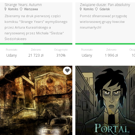
Strange Years: Autumn
Związane dusze: Pan absolutny
Komiks
Warszawa
Komiks
Gdańsk
Zbieramy na druk pierwszej części
Pomóż sfinansować przygodę
komiksu "Strange Years" wymyślonego
wielorasowej grupy łowców
przez Artura Kurasińskiego a
nieumarłych!
narysowanej przez Michała "Śledzia"
Śledzińskiego
Pozostało
Zebrano
Osiągnięto
Pozostało
Zebrano
Osią
Udany
21 723 zł
310%
Udany
1 996 zł
1