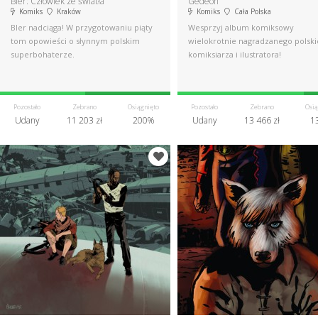
Bler: Człowiek ze światła
Gedeon
Komiks
Kraków
Komiks
Cała Polska
Bler nadciąga! W przygotowaniu piąty
Wesprzyj album komiksowy
tom opowieści o słynnym polskim
wielokrotnie nagradzanego polsk
superbohaterze.
komiksiarza i ilustratora!
Pozostało
Zebrano
Osiągnięto
Pozostało
Zebrano
Osią
Udany
11 203 zł
200%
Udany
13 466 zł
1