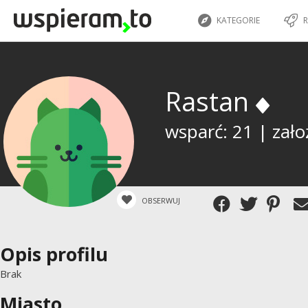
KATEGORIE
R
Rastan
wsparć: 21 | zało
OBSERWUJ
Opis profilu
Brak
Miasto