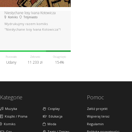
Niesłychane losy Ivana Kotowicza
Komiks
Trójmiasto
Wydrukujmy razem komiks
"Niesłychane losy Ivana Kotowicza"!
Pozostało
Zebrano
Osiągnięto
Udany
11 233 zł
154%
Kategorie
Pomoc
Muzyka
Cosplay
Załóż projekt
Książki / Pisma
Edukacja
Wspieraj teraz
Komiks
Moda
Regulamin
Gry
Teatr / Taniec
Polityka prywatności