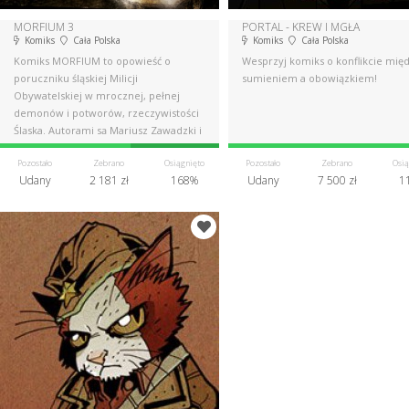
MORFIUM 3
PORTAL - KREW I MGŁA
Komiks
Cała Polska
Komiks
Cała Polska
Komiks MORFIUM to opowieść o
Wesprzyj komiks o konflikcie mię
poruczniku śląskiej Milicji
sumieniem a obowiązkiem!
Obywatelskiej w mrocznej, pełnej
demonów i potworów, rzeczywistości
Śląska. Autorami są Mariusz Zawadzki i
Dismas.
Pozostało
Zebrano
Osiągnięto
Pozostało
Zebrano
Osią
Udany
2 181 zł
168%
Udany
7 500 zł
1