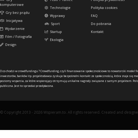
komputerowe
Technologie
Polityka cookies
Gry bez prądu
Wyprawy
FAQ
Inicjatywa
Sport
Do pobrania
Wydarzenie
Startup
Kontakt
Film / Fotografia
Ekologia
Design
O co chodzi w crowdfundingu ?
Crowdfunding, czyli finansowanie społecznościowe to nowatorski model f
inwestorów, banków itp. projektodawca zyskuje bezpośredni kontakt ze społecznością, która staje się me
poziomy wsparcia, za które wspierający otrzymują unikalne nagrody związane z samym projektem. Pols
publiczna. Jest to sprzedaż przedpłacona.
© Copyright 2013 - 2026 Wspieram.to. All rights reserved. Created and design