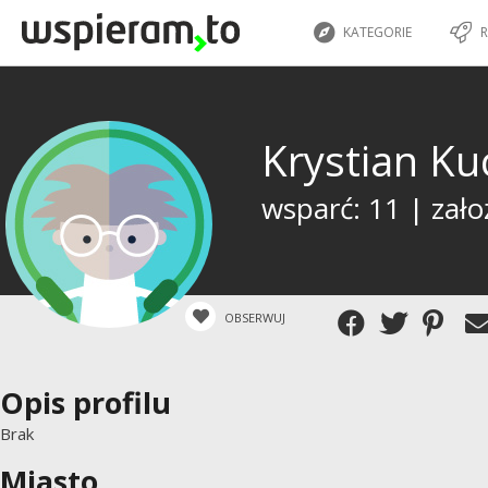
KATEGORIE
R
Krystian K
wsparć: 11 | zało
OBSERWUJ
Opis profilu
Brak
Miasto