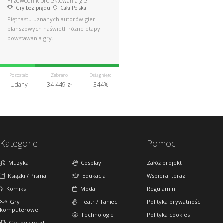
Przewodnik projektowania gier
Gry bez prądu
Cała Polska
Piętnastu uznanych autorów gier
planszowych naświetli różne etapy
powstawania gry.
Pozostało
Zebrano
Osiągnięto
Udany
34 449 zł
344%
Kategorie
Pomoc
Muzyka
Cosplay
Załóż projekt
Książki / Pisma
Edukacja
Wspieraj teraz
Komiks
Moda
Regulamin
Gry
Teatr / Taniec
Polityka prywatności
komputerowe
Technologie
Polityka cookies
Gry bez prądu