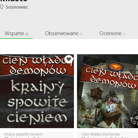
Sosnowiec
Wsparte
Obserwowane
Ocenione
(5)
(6)
(1)
Krainy spowite cieniem
Cień Władcy Demonów