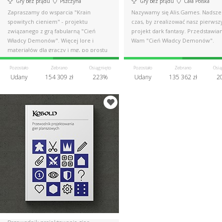
Gry bez prądu
Pszczyna
Gry bez prądu
Cała Polska
Zapraszamy do wsparcia "Krain
Nazywamy się Alis.Games. Nadsze
spowitych cieniem" - projektu
czas, by zrealizować nasz pierwsz
związanego z grą fabularną "Cień
projekt dark fantasy. Przedstawi
Władcy Demonów". Więcej lore i
Wam "Cień Władcy Demonów".
materiałów dla graczy i mg, po prostu
więcej Demona!
Pozostało
Zebrano
Osiągnięto
Pozostało
Zebrano
Osią
Udany
154 309 zł
223%
Udany
135 362 zł
2