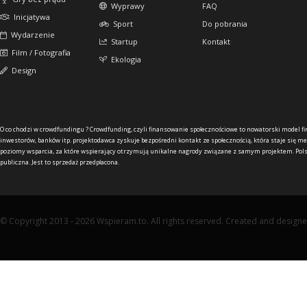
Wyprawy
FAQ
Inicjatywa
Sport
Do pobrania
Wydarzenie
Startup
Kontakt
Film / Fotografia
Ekologia
Design
O co chodzi w crowdfundingu ?
Crowdfunding, czyli finansowanie społecznościowe to nowatorski model f
inwestorów, banków itp. projektodawca zyskuje bezpośredni kontakt ze społecznością, która staje się me
poziomy wsparcia, za które wspierający otrzymują unikalne nagrody związane z samym projektem. Pols
publiczna. Jest to sprzedaż przedpłacona.
© Copyright 2013 - 2026 Wspieram.to. All rights reserved. Created and design