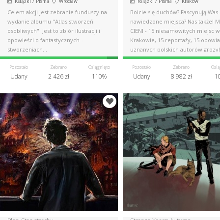
Książki / Pisma
Wrocław
Książki / Pisma
Kraków
Celem akcji jest zebranie funduszy na
Boicie się duchów? Fascynują Was
wydanie albumu "Atlas stworzeń
nawiedzone miejsca? Nas także! 
osobliwych". Jest to zbiór ilustracji i
CIENI - 15 niesamowitych miejsc w
opowieści o fantastycznych
Krakowie, 15 reportaży, 15 opowi
stworzeniach. .
uznanych polskich autorów grozy!
Pozostało
Zebrano
Osiągnięto
Pozostało
Zebrano
Osią
Udany
2 426 zł
110%
Udany
8 982 zł
1