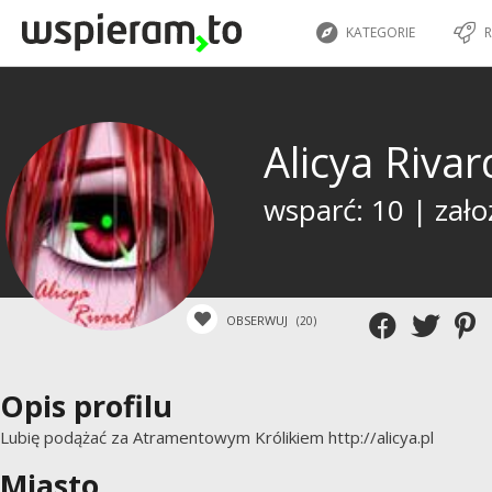
KATEGORIE
R
Alicya Riva
wsparć: 10 | zało
OBSERWUJ
(20)
Opis profilu
Lubię podążać za Atramentowym Królikiem http://alicya.pl
Miasto