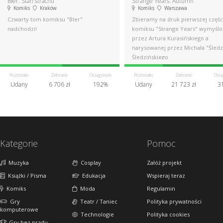
Bler: Stan strachu
Strange Years: Autumn
Komiks
Kraków
Komiks
Warszawa
Czwarty tom komiksu "Bler"
Zbieramy na druk pierwszej częśc
nadchodzi!
komiksu "Strange Years" wymyśl
przez Artura Kurasińskiego a
narysowanej przez Michała "Śledz
Śledzińskiego
Pozostało
Zebrano
Osiągnięto
Pozostało
Zebrano
Osią
Udany
6 706 zł
192%
Udany
21 723 zł
3
Kategorie
Pomoc
Muzyka
Cosplay
Załóż projekt
Książki / Pisma
Edukacja
Wspieraj teraz
Komiks
Moda
Regulamin
Gry
Teatr / Taniec
Polityka prywatności
komputerowe
Technologie
Polityka cookies
Gry bez prądu