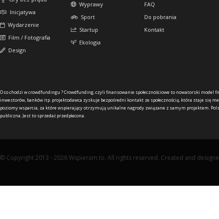
Wyprawy
FAQ
Inicjatywa
Sport
Do pobrania
Wydarzenie
Startup
Kontakt
Film / Fotografia
Ekologia
Design
O co chodzi w crowdfundingu ?
Crowdfunding, czyli finansowanie społecznościowe to nowatorski model f
inwestorów, banków itp. projektodawca zyskuje bezpośredni kontakt ze społecznością, która staje się me
poziomy wsparcia, za które wspierający otrzymują unikalne nagrody związane z samym projektem. Pols
publiczna. Jest to sprzedaż przedpłacona.
© Copyright 2013 - 2026 Wspieram.to. All rights reserved. Created and design