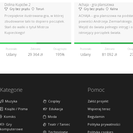
Dolina Kupców 2
Achaja - gra planszowa
Gry bez prądu
Toruń
Gry bez prądu
Kalna
Przepięknie ilustrowana gra, w której
ACHAJA – gra planszowa na podst
zbudowanie talii to dopiero początek.
powieści Andrzeja Ziemiańskiego.
Stań do walki o tytuł Mistrza
Wejdź do świata pełnego intryg i o
Kupieckiego!
istniejący porządek świata.
Pozostało
Zebrano
Osiągnięto
Pozostało
Zebrano
Osią
Udany
29 364 zł
195%
Udany
81 092 zł
2
Kategorie
Pomoc
Muzyka
Cosplay
Załóż projekt
Książki / Pisma
Edukacja
Wspieraj teraz
Komiks
Moda
Regulamin
Gry
Teatr / Taniec
Polityka prywatności
komputerowe
Technologie
Polityka cookies