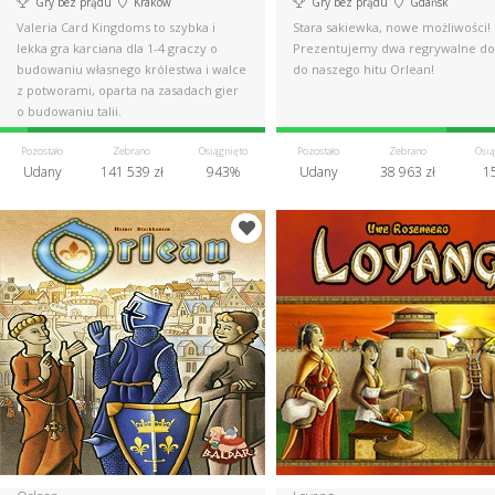
Gry bez prądu
Kraków
Gry bez prądu
Gdańsk
Valeria Card Kingdoms to szybka i
Stara sakiewka, nowe możliwości!
lekka gra karciana dla 1-4 graczy o
Prezentujemy dwa regrywalne do
budowaniu własnego królestwa i walce
do naszego hitu Orlean!
z potworami, oparta na zasadach gier
o budowaniu talii.
Pozostało
Zebrano
Osiągnięto
Pozostało
Zebrano
Osią
Udany
141 539 zł
943%
Udany
38 963 zł
1