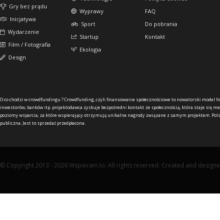
Gry bez prądu
Wyprawy
FAQ
Inicjatywa
Sport
Do pobrania
Wydarzenie
Startup
Kontakt
Film / Fotografia
Ekologia
Design
O co chodzi w crowdfundingu ?
Crowdfunding, czyli finansowanie społecznościowe to nowatorski model f
inwestorów, banków itp. projektodawca zyskuje bezpośredni kontakt ze społecznością, która staje się me
poziomy wsparcia, za które wspierający otrzymują unikalne nagrody związane z samym projektem. Pols
publiczna. Jest to sprzedaż przedpłacona.
© Copyright 2013 - 2026 Wspieram.to. All rights reserved. Created and design