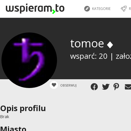
KATEGORIE
R
tomoe
wsparć: 20 | zało
OBSERWUJ
Opis profilu
Brak
Miasto