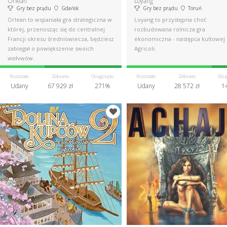
Orlean
Loyang
Gry bez prądu
Gdańsk
Gry bez prądu
Toruń
Orlean to wspaniała gra strategiczna w
Loyang to przystępna choć
której, przenosząc się do centralnej
rozbudowana rolnicza gra
Francji okresu średniowiecza, będziesz
ekonomiczna - następca kultowej
zabiegał o powiększenie swoich
Agricoli.
wpływów.
Pozostało
Zebrano
Osiągnięto
Pozostało
Zebrano
Osią
Udany
67 929 zł
271%
Udany
28 572 zł
1