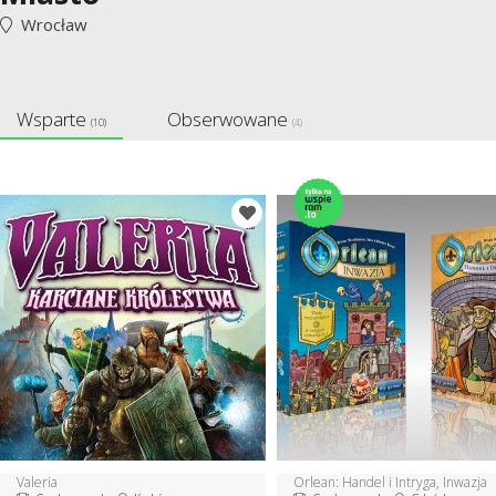
Wrocław
Wsparte
Obserwowane
(10)
(4)
Valeria
Orlean: Handel i Intryga, Inwazja