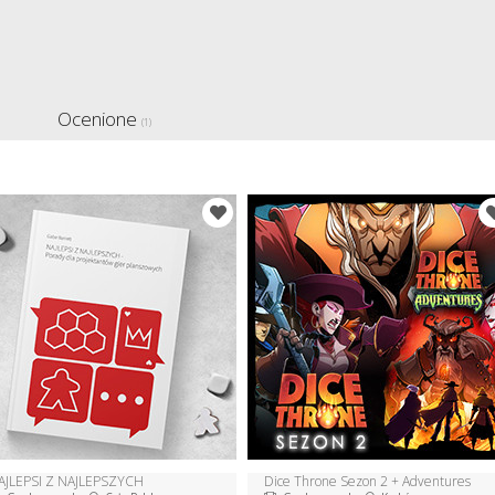
Ocenione
(1)
AJLEPSI Z NAJLEPSZYCH
Dice Throne Sezon 2 + Adventures