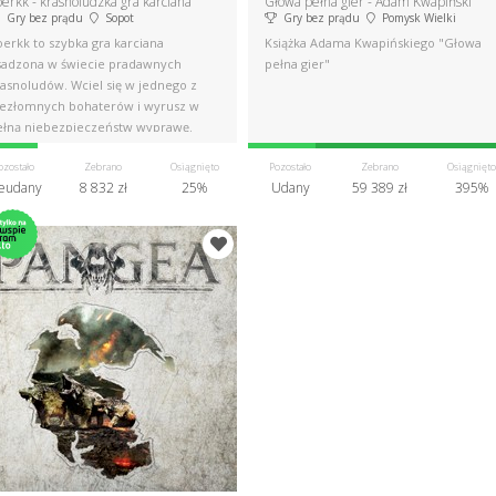
erkk - krasnoludzka gra karciana
Głowa pełna gier - Adam Kwapiński
Gry bez prądu
Sopot
Gry bez prądu
Pomysk Wielki
erkk to szybka gra karciana
Książka Adama Kwapińskiego "Głowa
sadzona w świecie pradawnych
pełna gier"
rasnoludów. Wciel się w jednego z
iezłomnych bohaterów i wyrusz w
ełną niebezpieczeństw wyprawę.
ozostało
Zebrano
Osiągnięto
Pozostało
Zebrano
Osiągnięto
eudany
8 832 zł
25%
Udany
59 389 zł
395%