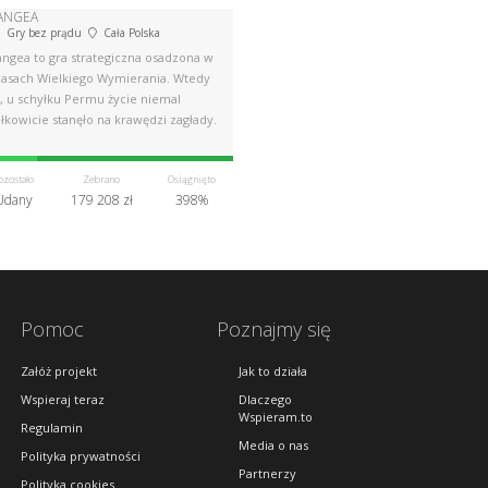
ANGEA
Gry bez prądu
Cała Polska
angea to gra strategiczna osadzona w
zasach Wielkiego Wymierania. Wtedy
o, u schyłku Permu życie niemal
łkowicie stanęło na krawędzi zagłady.
ozostało
Zebrano
Osiągnięto
Udany
179 208 zł
398%
Pomoc
Poznajmy się
Załóż projekt
Jak to działa
Wspieraj teraz
Dlaczego
Wspieram.to
Regulamin
Media o nas
Polityka prywatności
Partnerzy
Polityka cookies