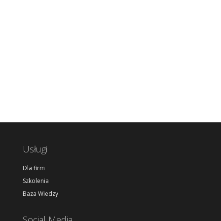
Usługi
Dla firm
Szkolenia
Baza Wiedzy
Social Media