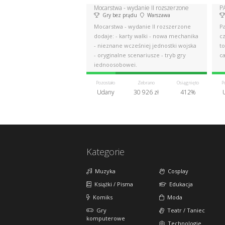
Mocarstwa - wydanie II rozszerzone
P
Gry bez prądu
Warszawa
Mocarstwa - wydanie II rozszerzone
P
dodaje: - karty walki - nowa mechanika
c
- nieznane wcześniej jednostki wojska
t
- oryginalne scenariusze - tryb gry
ca
jednoosobowej.
Pozostało
Zebrano
Osiągnięto
P
Udany
30 926 zł
412%
Kategorie
Muzyka
Cosplay
Książki / Pisma
Edukacja
Komiks
Moda
Gry
Teatr / Taniec
komputerowe
Technologie