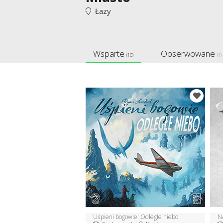
Łazy
Wsparte
Obserwowane
(10)
(1)
Uśpieni bogowie: Odległe niebo
N