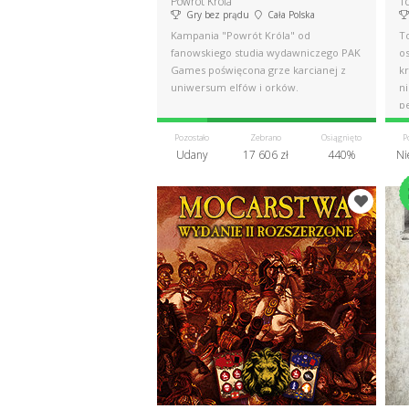
Powrót Króla
To
Gry bez prądu
Cała Polska
Kampania "Powrót Króla" od
To
fanowskiego studia wydawniczego PAK
o
Games poświęcona grze karcianej z
k
uniwersum elfów i orków.
n
p
Pozostało
Zebrano
Osiągnięto
P
Udany
17 606 zł
440%
Ni