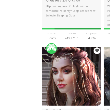
Gry bez prądu
Kraków
Uśpieni bogowie: Odległe niebo to
W
samodzielna kontynuacja osadzona w
P
świecie Sleeping Gods.
p
m
p
Pozostało
Zebrano
Osiągnięto
P
Udany
240 171 zł
480%