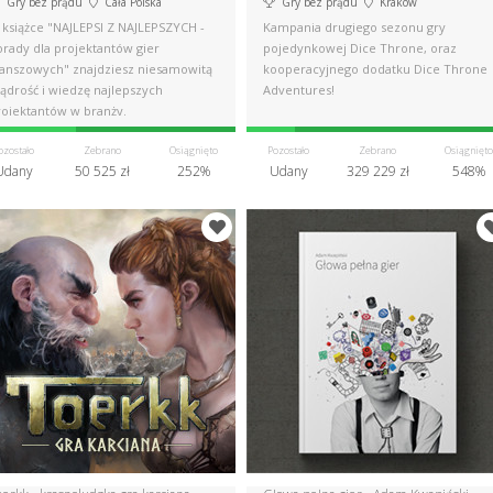
Gry bez prądu
Cała Polska
Gry bez prądu
Kraków
 książce "NAJLEPSI Z NAJLEPSZYCH -
Kampania drugiego sezonu gry
orady dla projektantów gier
pojedynkowej Dice Throne, oraz
lanszowych" znajdziesz niesamowitą
kooperacyjnego dodatku Dice Throne
ądrość i wiedzę najlepszych
Adventures!
rojektantów w branży.
ozostało
Zebrano
Osiągnięto
Pozostało
Zebrano
Osiągnięto
Udany
50 525 zł
252%
Udany
329 229 zł
548%