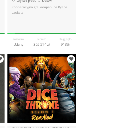
Gry bez prądu
Kraków
Kooperacyjna gra kampanijna Ryana
Laukata.
Pozostało
Zebrano
Osiągnięto
Udany
365 514 zł
913%