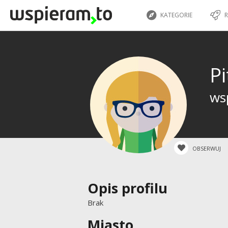
KATEGORIE
R
Pi
ws
OBSERWUJ
Opis profilu
Brak
Miasto