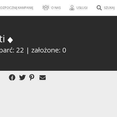
OZPOCZNIJ KAMPANIĘ
O NAS
USŁUGI
SZUKAJ
ti
parć: 22 | założone: 0