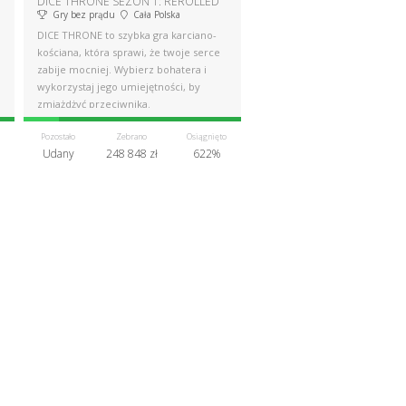
DICE THRONE SEZON 1: REROLLED
Gry bez prądu
Cała Polska
DICE THRONE to szybka gra karciano-
kościana, która sprawi, że twoje serce
zabije mocniej. Wybierz bohatera i
wykorzystaj jego umiejętności, by
zmiażdżyć przeciwnika.
Pozostało
Zebrano
Osiągnięto
Udany
248 848 zł
622%