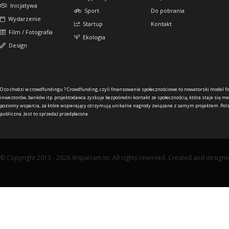
Inicjatywa
Sport
Do pobrania
Wydarzenie
Startup
Kontakt
Film / Fotografia
Ekologia
Design
O co chodzi w crowdfundingu ?
Crowdfunding, czyli finansowanie społecznościowe to nowatorski model f
inwestorów, banków itp. projektodawca zyskuje bezpośredni kontakt ze społecznością, która staje się me
poziomy wsparcia, za które wspierający otrzymują unikalne nagrody związane z samym projektem. Pols
publiczna. Jest to sprzedaż przedpłacona.
© Copyright 2013 - 2026 Wspieram.to. All rights reserved. Created and design