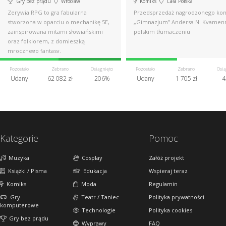
Gry bez prądu
Wrocław
Komiks
Cała Polska
Zerywia RPG to gra fabularna
Przedsprzedaż nagrodzonego ko
stworzona w oparciu o mechanikę 5E,
„Gimnazjum” Andersa N. Kvamen
zainspirowana mitami słowiańskimi
polskim tłumaczeniu
oraz folklorem, z domieszką
mrocznego fantasy.
Pozostało
Zebrano
Osiągnięto
Pozostało
Zebrano
Osią
Udany
62 082 zł
206%
Udany
1 705 zł
4
Kategorie
Pomoc
Muzyka
Cosplay
Załóż projekt
Książki / Pisma
Edukacja
Wspieraj teraz
Komiks
Moda
Regulamin
Gry
Teatr / Taniec
Polityka prywatności
komputerowe
Technologie
Polityka cookies
Gry bez prądu
Wyprawy
FAQ