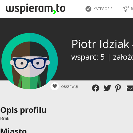
KATEGORIE
R
Piotr Idziak
wsparć: 5 | założ
OBSERWUJ
Opis profilu
Brak
Miasto