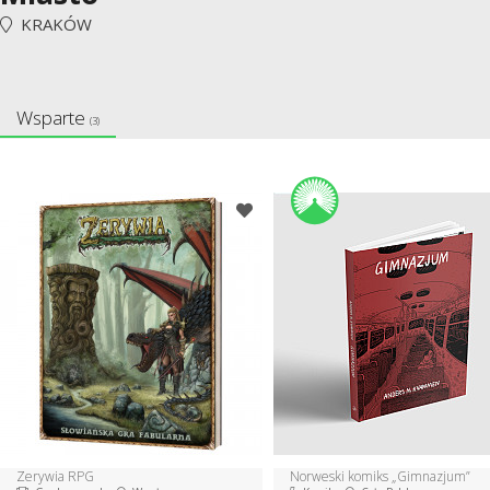
KRAKÓW
Wsparte
(3)
Zerywia RPG
Norweski komiks „Gimnazjum”