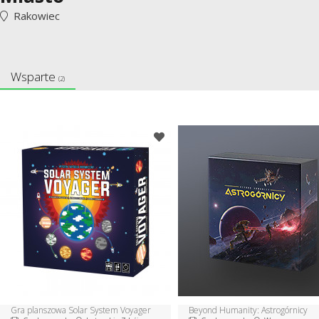
Rakowiec
Wsparte
(2)
Gra planszowa Solar System Voyager
Beyond Humanity: Astrogórnicy