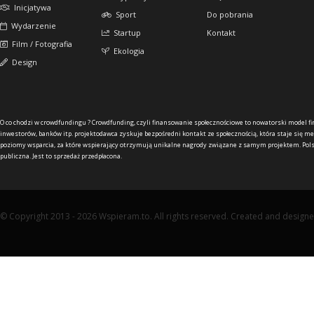
Inicjatywa
Sport
Do pobrania
Wydarzenie
Startup
Kontakt
Film / Fotografia
Ekologia
Design
O co chodzi w crowdfundingu ?
Crowdfunding, czyli finansowanie społecznościowe to nowatorski model f
inwestorów, banków itp. projektodawca zyskuje bezpośredni kontakt ze społecznością, która staje się me
poziomy wsparcia, za które wspierający otrzymują unikalne nagrody związane z samym projektem. Pols
publiczna. Jest to sprzedaż przedpłacona.
© Copyright 2013 - 2026 Wspieram.to. All rights reserved. Created and design