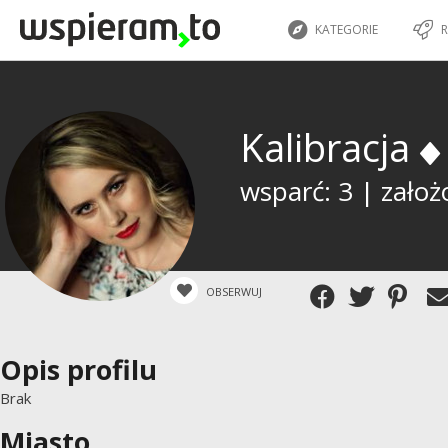
KATEGORIE
R
Kalibracja
wsparć: 3 | założ
OBSERWUJ
Opis profilu
Brak
Miasto