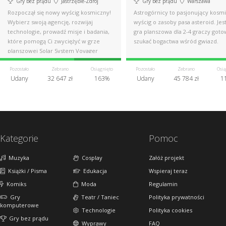
Gry bez prądu
Jastrzębie-Zdrój
Gry bez prądu
Warszawa
Rozpoczął się nowy wyścig kosmiczny!
Astrogórnicy to pasjonujący kosm
Wybierz swoją agencję, rozwijaj
wyścig o zasoby pasa asteroid. Jest
technologie, prowadź misje i badania,
gra planszowa dla 2-4 graczy got
które pomogą Ci zwyciężyć w grze
szukać bogactwa wśród gwiazd.
planszowej Solar System Voyager
Pozostało
Zebrano
Osiągnięto
Pozostało
Zebrano
Osią
Udany
32 647 zł
163%
Udany
45 784 zł
1
Kategorie
Pomoc
Muzyka
Cosplay
Załóż projekt
Książki / Pisma
Edukacja
Wspieraj teraz
Komiks
Moda
Regulamin
Gry
Teatr / Taniec
Polityka prywatności
komputerowe
Technologie
Polityka cookies
Gry bez prądu
Wyprawy
FAQ