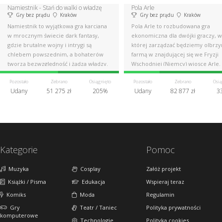
Namiestnik - Stań do walki o władzę
Pola Arle
Gry bez prądu
Kraków
Gry bez prądu
Kraków
Namiestnik to wyjątkowa gra karciana
Pola Arle to rozbudowana gra
w mrocznym świecie dark fantasy,
ekonomiczna dla dwójki graczy, w
gdzie brutalne wojny i intrygi są
której zarządzać będziemy olbrz
chlebem powszednim, a bohaterów
farmą w znajdującej się we Fryzji
tworzą bezwzględność i żądza władzy.
Wschodniej (Niemcy) wiosce Arle.
Pozostało
Zebrano
Osiągnięto
Pozostało
Zebrano
Osią
Udany
51 275 zł
205%
Udany
82 877 zł
3
Kategorie
Pomoc
Muzyka
Cosplay
Załóż projekt
Książki / Pisma
Edukacja
Wspieraj teraz
Komiks
Moda
Regulamin
Gry
Teatr / Taniec
Polityka prywatności
komputerowe
Technologie
Polityka cookies