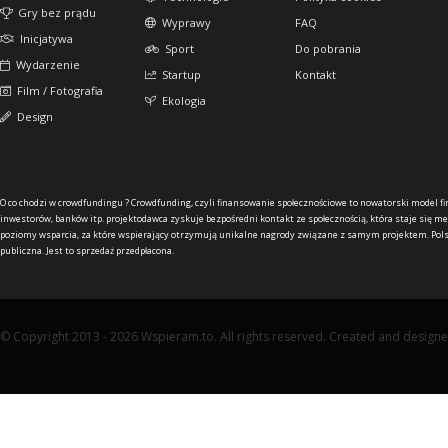
Gry bez prądu
Wyprawy
FAQ
Inicjatywa
Sport
Do pobrania
Wydarzenie
Startup
Kontakt
Film / Fotografia
Ekologia
Design
O co chodzi w crowdfundingu ?
Crowdfunding, czyli finansowanie społecznościowe to nowatorski model f
inwestorów, banków itp. projektodawca zyskuje bezpośredni kontakt ze społecznością, która staje się me
poziomy wsparcia, za które wspierający otrzymują unikalne nagrody związane z samym projektem. Pols
publiczna. Jest to sprzedaż przedpłacona.
© Copyright 2013 - 2026 Wspieram.to. All rights reserved. Created and design