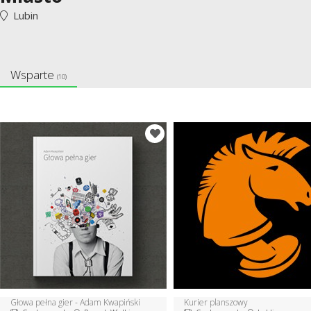
Lubin
Wsparte
(10)
Głowa pełna gier - Adam Kwapiński
Kurier planszowy