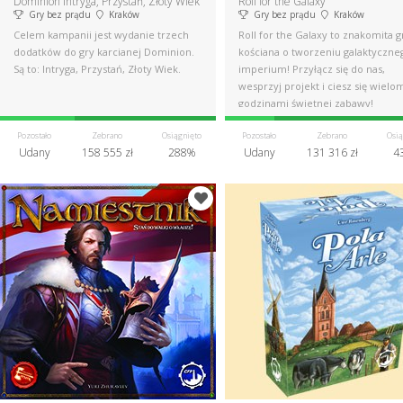
Dominion Intryga, Przystań, Złoty Wiek
Roll for the Galaxy
Gry bez prądu
Kraków
Gry bez prądu
Kraków
Celem kampanii jest wydanie trzech
Roll for the Galaxy to znakomita g
dodatków do gry karcianej Dominion.
kościana o tworzeniu galaktyczne
Są to: Intryga, Przystań, Złoty Wiek.
imperium! Przyłącz się do nas,
wesprzyj projekt i ciesz się wielo
godzinami świetnej zabawy!
Pozostało
Zebrano
Osiągnięto
Pozostało
Zebrano
Osią
Udany
158 555 zł
288%
Udany
131 316 zł
4