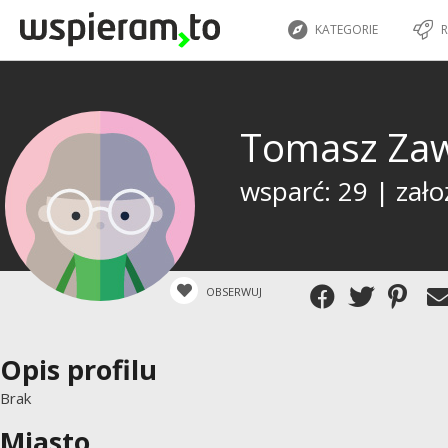
KATEGORIE
R
Tomasz Za
wsparć: 29 | zało
OBSERWUJ
Opis profilu
Brak
Miasto