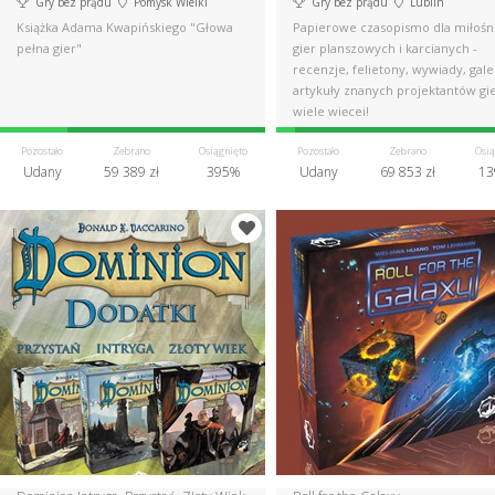
Gry bez prądu
Pomysk Wielki
Gry bez prądu
Lublin
Książka Adama Kwapińskiego "Głowa
Papierowe czasopismo dla miłoś
pełna gier"
gier planszowych i karcianych -
recenzje, felietony, wywiady, gale
artykuły znanych projektantów gie
wiele więcej!
Pozostało
Zebrano
Osiągnięto
Pozostało
Zebrano
Osią
Udany
59 389 zł
395%
Udany
69 853 zł
13