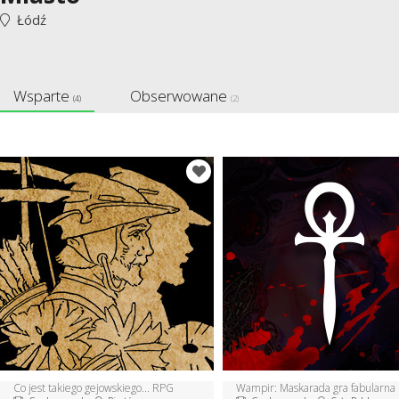
Łódź
Wsparte
Obserwowane
(4)
(2)
Co jest takiego gejowskiego... RPG
Wampir: Maskarada gra fabularna