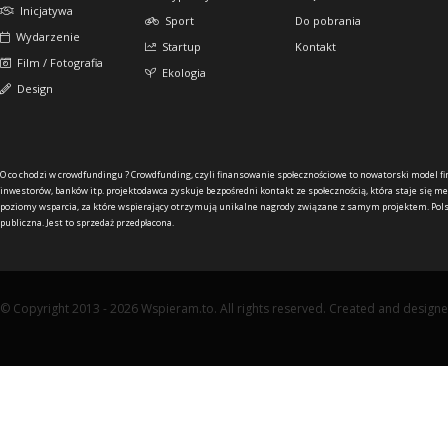
Inicjatywa
Sport
Do pobrania
Wydarzenie
Startup
Kontakt
Film / Fotografia
Ekologia
Design
O co chodzi w crowdfundingu ?
Crowdfunding, czyli finansowanie społecznościowe to nowatorski model f
inwestorów, banków itp. projektodawca zyskuje bezpośredni kontakt ze społecznością, która staje się me
poziomy wsparcia, za które wspierający otrzymują unikalne nagrody związane z samym projektem. Pols
publiczna. Jest to sprzedaż przedpłacona.
© Copyright 2013 - 2026 Wspieram.to. All rights reserved. Created and design