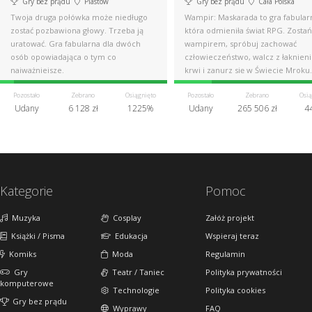
Gry bez prądu
Piastów
Gry bez prądu
Cała Polska
Twoja druga połówka może niedługo
Wampir: Maskarada to gra fabular
zostać pozbawiona głowy. Trzeba ją
która odmieniła świat RPG. Zostań
uratować. Gra fabularna dla dwóch
wampirem, spróbuj zachować
osób opowiadająca o tym co
człowieczeństwo, walcz z łaknien
najważniejsze.
krwi i zanurz się w Świecie Mroku.
Pozostało
Zebrano
Osiągnięto
Pozostało
Zebrano
Osią
Udany
6 128 zł
1225%
Udany
265 506 zł
4
Kategorie
Pomoc
Muzyka
Cosplay
Załóż projekt
Książki / Pisma
Edukacja
Wspieraj teraz
Komiks
Moda
Regulamin
Gry
Teatr / Taniec
Polityka prywatności
komputerowe
Technologie
Polityka cookies
Gry bez prądu
Wyprawy
FAQ