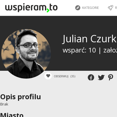
KATEGORIE
R
Julian Czur
wsparć: 10 | zało
OBSERWUJ
(35)
Opis profilu
Brak
Miasto