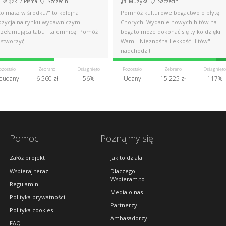
Książki / Pisma
Szczecin
Muzyka
Szczecin
Co masz w środku?" to kolejna
Pomnóż kulturowe bogactwo o płytę
ozycja na rynku wydawniczym
Chorych! Wydanie nowych hitów na
rzełamująca tabu i tajemnicę. Pomóż
bogato może dokonać się tylko dzięki
 stworzyć!
Wam! "Nieznośna Lekkość Hitów"
nadchodzi!
ozostało
Zebrano
Osiągnięto
Pozostało
Zebrano
Osiągnięto
eudany
6 560 zł
56%
Udany
15 225 zł
117%
Pomoc
Poznajmy się
Załóż projekt
Jak to działa
Wspieraj teraz
Dlaczego
Wspieram.to
Regulamin
Media o nas
Polityka prywatności
Partnerzy
Polityka cookies
Ambasadorzy
FAQ