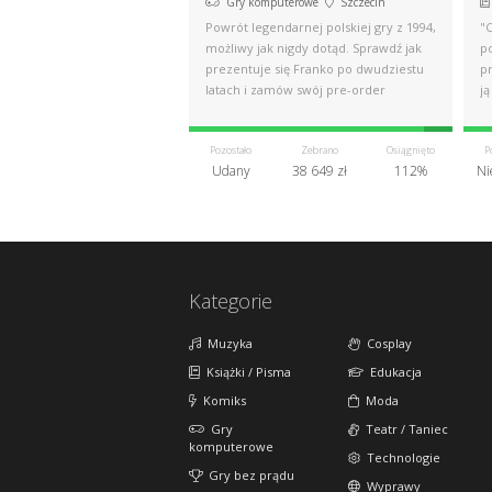
Gry komputerowe
Szczecin
Powrót legendarnej polskiej gry z 1994,
"
możliwy jak nigdy dotąd. Sprawdź jak
p
prezentuje się Franko po dwudziestu
p
latach i zamów swój pre-order
ją
Pozostało
Zebrano
Osiągnięto
P
Udany
38 649 zł
112%
Ni
Kategorie
Muzyka
Cosplay
Książki / Pisma
Edukacja
Komiks
Moda
Gry
Teatr / Taniec
komputerowe
Technologie
Gry bez prądu
Wyprawy