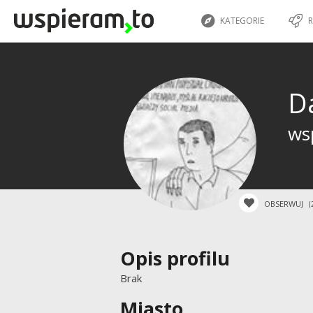
KATEGORIE
R
D
wsp
OBSERWUJ
(
Opis profilu
Brak
Miasto