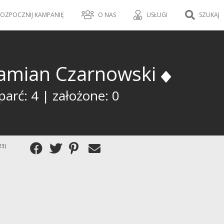
OZPOCZNIJ KAMPANIĘ
O NAS
USŁUGI
SZUKAJ
amian Czarnowski
arć: 4 | założone: 0
23)