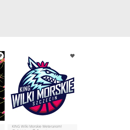
KING Wilki Morskie Weteranom!