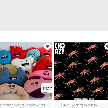
Książeczka dla dzieci Co masz w środku?
CHORZY - wspieraj na boga.to!