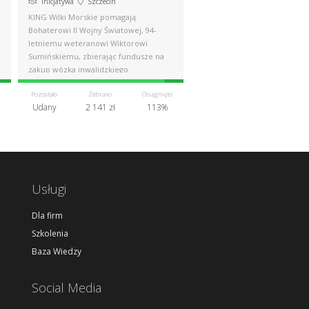
Inicjatywa
Szczecin
KING Wilki Morskie pomagają
Bohaterowi II Wojny Światowej, 94-
letniemu weteranowi Wiktorowi
Sumińskiemu, zbierając fundusze na
zakup wózka inwalidzkiego.
Pozostało
Zebrano
Osiągnięto
Udany
2 141 zł
113%
Usługi
Dla firm
Szkolenia
Baza Wiedzy
Social Media