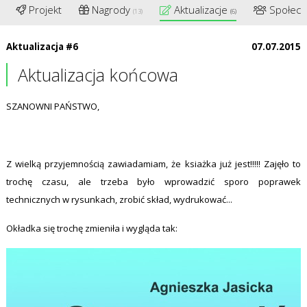
Projekt
Nagrody
Aktualizacje
Społec
(13)
(6)
Aktualizacja #6
07.07.2015
Aktualizacja końcowa
SZANOWNI PAŃSTWO,
Z wielką przyjemnością zawiadamiam, że ksiażka już jest!!!!! Zajęło to
trochę czasu, ale trzeba było wprowadzić sporo poprawek
technicznych w rysunkach, zrobić skład, wydrukować...
Okładka się trochę zmieniła i wygląda tak: