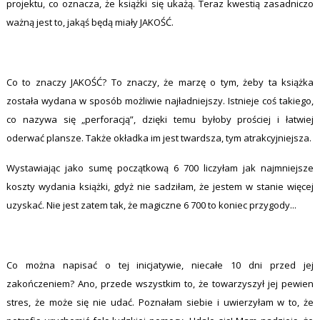
projektu, co oznacza, że książki się ukażą. Teraz kwestią zasadniczo
ważną jest to, jakąś będą miały JAKOŚĆ.
Co to znaczy JAKOŚĆ? To znaczy, że marzę o tym, żeby ta książka
została wydana w sposób możliwie najładniejszy. Istnieje coś takiego,
co nazywa się „perforacją”, dzięki temu byłoby prościej i łatwiej
oderwać plansze. Także okładka im jest twardsza, tym atrakcyjniejsza.
Wystawiając jako sumę początkową 6 700 liczyłam jak najmniejsze
koszty wydania książki, gdyż nie sadziłam, że jestem w stanie więcej
uzyskać. Nie jest zatem tak, że magiczne 6 700 to koniec przygody...
Co można napisać o tej inicjatywie, niecałe 10 dni przed jej
zakończeniem? Ano, przede wszystkim to, że towarzyszył jej pewien
stres, że może się nie udać. Poznałam siebie i uwierzyłam w to, że