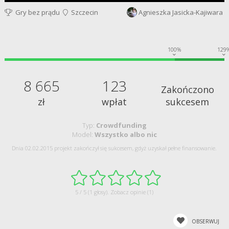
Gry bez prądu
Szczecin
Agnieszka Jasicka-Kajiwara
100%
129
8 665
123
Zakończono
zł
wpłat
sukcesem
Typ:
Crowdfunding
Model:
Wszystko albo nic
Dnia 02.02.2015 projekt zakończył się sukcesem, gdyż uzyskał pełne finansowanie.
5 / 5 (1 głosy).
Zobacz opinie (1)
OBSERWUJ