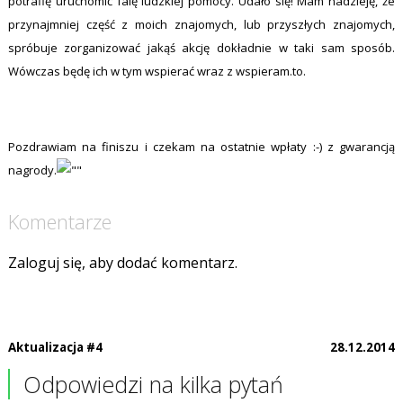
potrafię uruchomić falę ludzkiej pomocy. Udało się! Mam nadzieję, że
przynajmniej część z moich znajomych, lub przyszłych znajomych,
spróbuje zorganizować jakąś akcję dokładnie w taki sam sposób.
Wówczas będę ich w tym wspierać wraz z wspieram.to.
Pozdrawiam na finiszu i czekam na ostatnie wpłaty :-) z gwarancją
nagrody.
Komentarze
Zaloguj się, aby dodać komentarz.
Aktualizacja #4
28.12.2014
Odpowiedzi na kilka pytań