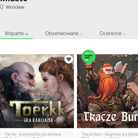
Wrocław
Wsparte
Obserwowane
Ocenione
(6)
(3)
(1)
Toerkk - krasnoludzka gra karciana
Tkacze Burz - książkowa gra fabul