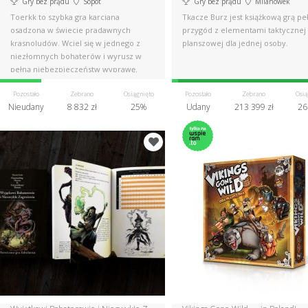
Gry bez prądu
Sopot
Gry bez prądu
Milanówek
Toerkk to szybka gra karciana
Tkacze Burz jest książkową grą pe
osadzona w świecie pradawnych
przygód z elementami taktycznej 
krasnoludów. Wciel się w jednego z
planszowej dla jednej osoby.
niezłomnych bohaterów i wyrusz w
pełną niebezpieczeństw wyprawę.
Pozostało
Zebrano
Osiągnięto
Pozostało
Zebrano
Osią
Nieudany
8 832 zł
25%
Udany
213 399 zł
26