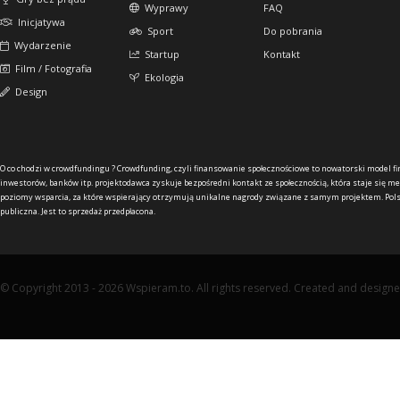
Wyprawy
FAQ
Inicjatywa
Sport
Do pobrania
Wydarzenie
Startup
Kontakt
Film / Fotografia
Ekologia
Design
O co chodzi w crowdfundingu ?
Crowdfunding, czyli finansowanie społecznościowe to nowatorski model f
inwestorów, banków itp. projektodawca zyskuje bezpośredni kontakt ze społecznością, która staje się me
poziomy wsparcia, za które wspierający otrzymują unikalne nagrody związane z samym projektem. Pols
publiczna. Jest to sprzedaż przedpłacona.
© Copyright 2013 - 2026 Wspieram.to. All rights reserved. Created and design