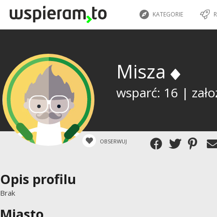
KATEGORIE
R
Misza
wsparć: 16 | zało
OBSERWUJ
Opis profilu
Brak
Miasto