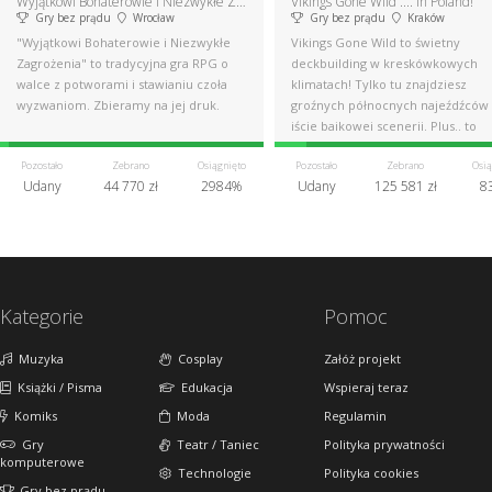
Wyjątkowi Bohaterowie i Niezwykłe Zagrożenia - gra RPG
Vikings Gone Wild .... in Poland!
Gry bez prądu
Wrocław
Gry bez prądu
Kraków
"Wyjątkowi Bohaterowie i Niezwykłe
Vikings Gone Wild to świetny
Zagrożenia" to tradycyjna gra RPG o
deckbuilding w kreskówkowych
walce z potworami i stawianiu czoła
klimatach! Tylko tu znajdziesz
wyzwaniom. Zbieramy na jej druk.
groźnych północnych najeźdźców
iście bajkowej scenerii. Plus.. to
świetna gra!
Pozostało
Zebrano
Osiągnięto
Pozostało
Zebrano
Osią
Udany
44 770 zł
2984%
Udany
125 581 zł
8
Kategorie
Pomoc
Muzyka
Cosplay
Załóż projekt
Książki / Pisma
Edukacja
Wspieraj teraz
Komiks
Moda
Regulamin
Gry
Teatr / Taniec
Polityka prywatności
komputerowe
Technologie
Polityka cookies
Gry bez prądu